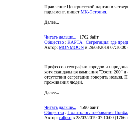
Правление Центристской партии в четвер
парламент, пишет
MK-Эстония
.
Далее...
Читать дальше...
| 1762 байт
Общество
:
КАРТА | Сегрегация: где пред
Автор:
MONMOON
в 29/03/2019 07:10:00
Профессор географии городов и народона
хотя скандальная кампания ”Ээсти 200” и
отсутствии сегрегации говорить нельзя. П
проживания людей.
Далее...
Читать дальше...
| 4590 байт
Общество
:
Политолог: требования Приба
Автор:
calipso
в 28/03/2019 07:10:00
(
1766 