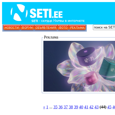
Реклама
«
1
...
35
36
37
38
39
40
41
42
43
(44)
45
4