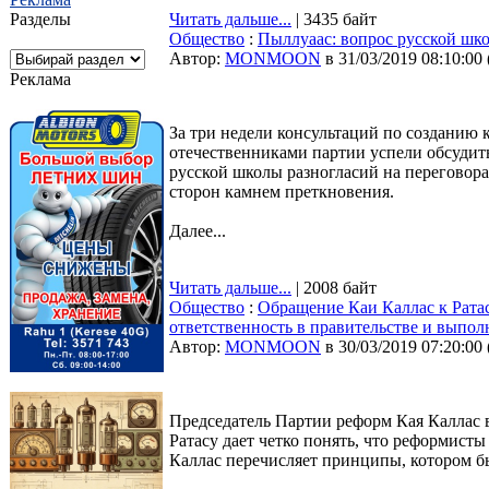
Разделы
Читать дальше...
| 3435 байт
Общество
:
Пыллуаас: вопрос русской шко
Автор:
MONMOON
в 31/03/2019 08:10:00
Реклама
За три недели консультаций по созданию
отечественниками партии успели обсудит
русской школы разногласий на переговорах
сторон камнем преткновения.
Далее...
Читать дальше...
| 2008 байт
Общество
:
Обращение Каи Каллас к Рата
ответственность в правительстве и вып
Автор:
MONMOON
в 30/03/2019 07:20:00
Председатель Партии реформ Кая Каллас 
Ратасу дает четко понять, что реформист
Каллас перечисляет принципы, котором б