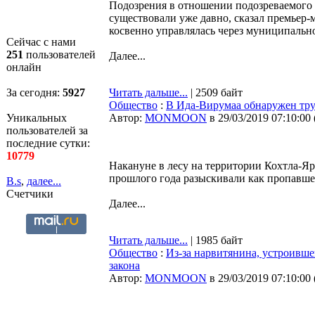
Подозрения в отношении подозреваемого 
существовали уже давно, сказал премьер-м
косвенно управлялась через муниципальн
Сейчас с нами
251
пользователей
Далее...
онлайн
За сегодня:
5927
Читать дальше...
| 2509 байт
Общество
:
В Ида-Вирумаа обнаружен тру
Уникальных
Автор:
MONMOON
в 29/03/2019 07:10:00
пользователей за
последние сутки:
10779
Накануне в лесу на территории Кохтла-Яр
прошлого года разыскивали как пропавшег
B.s
,
далее...
Счетчики
Далее...
Читать дальше...
| 1985 байт
Общество
:
Из-за нарвитянина, устроивше
закона
Автор:
MONMOON
в 29/03/2019 07:10:00