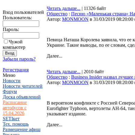
Читать дальше...
| 11326 байт
Вход пользователей
Общество
:
Песню «Маленькая страна» На
Пользователь:
Автор:
MONMOON
в 31/03/2019 08:20:00
Пароль:
Певица Наташа Королева заявила, что ее
Чужой
Украине. Такие выводы, по ее словам, сд
компьютер
Далее...
Забыли пароль?
Регистрация
Читать дальше...
| 2010 байт
Меню
Общество
:
Business Insider назвал лучш
Новости
Автор:
MONMOON
в 31/03/2019 08:20:00
Новости читателей
Форум
Доска объявлений
Расписание
В вероятном конфликте с Россией Североа
автобусов с
Eurofighter Typhoon, вертолеты AH-64, та
15.04.2026
указывает издание.
SETIкет
Тех. помощь
Далее...
Размещение афиш
Реклама