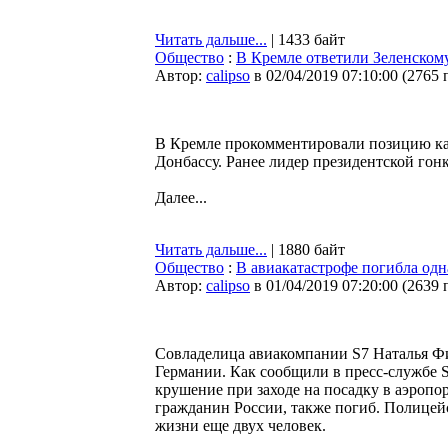
Читать дальше...
| 1433 байт
Общество
:
В Кремле ответили Зеленскому
Автор:
calipso
в 02/04/2019 07:10:00
(
2765 
В Кремле прокомментировали позицию ка
Донбассу. Ранее лидер президентской го
Далее...
Читать дальше...
| 1880 байт
Общество
:
В авиакатастрофе погибла од
Автор:
calipso
в 01/04/2019 07:20:00
(
2639 
Совладелица авиакомпании S7 Наталья Фи
Германии. Как сообщили в пресс-службе S
крушение при заходе на посадку в аэропо
гражданин России, также погиб. Полицейс
жизни еще двух человек.