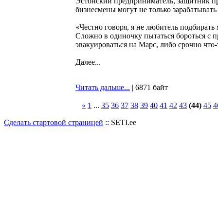
Эстонский предприниматель, защитник пр
бизнесмены могут не только зарабатывать 
«Честно говоря, я не любитель подбирать м
Сложно в одиночку пытаться бороться с п
эвакуироваться на Марс, либо срочно что
Далее...
Читать дальше...
| 6871 байт
«
1
...
35
36
37
38
39
40
41
42
43
(44)
45
4
Сделать стартовой страницей
:: SETI.ee