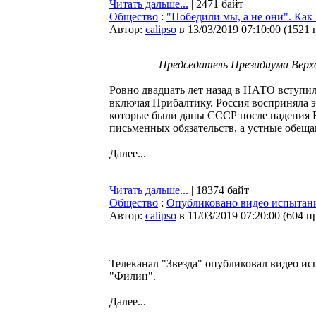
Читать дальше...
| 2471 байт
Общество
:
"Победили мы, а не они". Ка
Автор:
calipso
в 13/03/2019 07:10:00
(
1521 
Председатель Президиума Верх
Ровно двадцать лет назад в НАТО вступил
включая Прибалтику. Россия восприняла 
которые были даны СССР после падения Б
письменных обязательств, а устные обеща
Далее...
Читать дальше...
| 18374 байт
Общество
:
Опубликовано видео испытани
Автор:
calipso
в 11/03/2019 07:20:00
(
604 п
Телеканал "Звезда" опубликовал видео и
"Филин".
Далее...