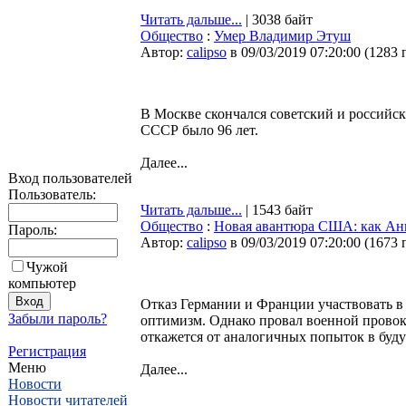
Читать дальше...
| 3038 байт
Общество
:
Умер Владимир Этуш
Автор:
calipso
в 09/03/2019 07:20:00
(
1283 
В Москве скончался советский и российс
СССР было 96 лет.
Далее...
Вход пользователей
Пользователь:
Читать дальше...
| 1543 байт
Общество
:
Новая авантюра США: как Анг
Пароль:
Автор:
calipso
в 09/03/2019 07:20:00
(
1673 
Чужой
компьютер
Отказ Германии и Франции участвовать в
Забыли пароль?
оптимизм. Однако провал военной провок
откажется от аналогичных попыток в буд
Регистрация
Меню
Далее...
Новости
Новости читателей