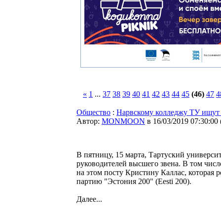
«
1
...
37
38
39
40
41
42
43
44
45
(46)
47
4
Общество
:
Нарвскому колледжу ТУ ищут 
Автор:
MONMOON
в 16/03/2019 07:30:00
В пятницу, 15 марта, Тартуский универси
руководителей высшего звена. В том числ
на этом посту Кристину Каллас, которая р
партию "Эстония 200" (Eesti 200).
Далее...