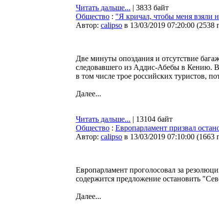
Читать дальше...
| 3833 байт
Общество
:
"Я кричал, чтобы меня взяли 
Автор:
calipso
в 13/03/2019 07:20:00
(
2538 
Две минуты опоздания и отсутствие бага
следовавшего из Аддис-Абебы в Кению. В 
в том числе трое российских туристов, п
Далее...
Читать дальше...
| 13104 байт
Общество
:
Европарламент призвал остан
Автор:
calipso
в 13/03/2019 07:10:00
(
1663 
Европарламент проголосовал за резолюци
содержится предложение остановить "Сев
Далее...