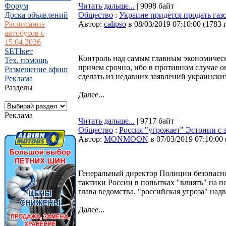
Форум
Читать дальше...
| 9098 байт
Доска объявлений
Общество
:
Украине придется продать газ
Расписание
Автор:
calipso
в 08/03/2019 07:10:00
(
1783 
автобусов с
15.04.2026
SETIкет
Контроль над самым главным экономическ
Тех. помощь
причем срочно, ибо в противном случае 
Размещение афиш
сделать из недавних заявлений украински
Реклама
Разделы
Далее...
Реклама
Читать дальше...
| 9717 байт
Общество
:
Россия "угрожает" Эстонии с
Автор:
MONMOON
в 07/03/2019 07:10:00
Генеральный директор Полиции безопасн
тактики России в попытках "влиять" на по
глава ведомства, "российская угроза" над
Далее...