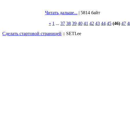
Читать дальше...
| 5814 байт
«
1
...
37
38
39
40
41
42
43
44
45
(46)
47
4
Сделать стартовой страницей
:: SETI.ee