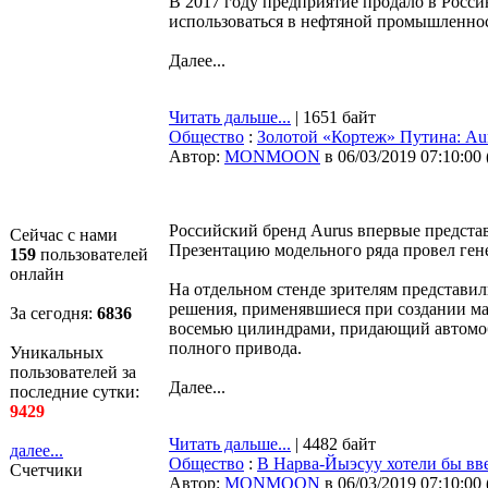
В 2017 году предприятие продало в Росси
использоваться в нефтяной промышленнос
Далее...
Читать дальше...
| 1651 байт
Общество
:
Золотой «Кортеж» Путина: Au
Автор:
MONMOON
в 06/03/2019 07:10:00
Российский бренд Aurus впервые предста
Сейчас с нами
Презентацию модельного ряда провел ге
159
пользователей
онлайн
На отдельном стенде зрителям представил
решения, применявшиеся при создании ма
За сегодня:
6836
восемью цилиндрами, придающий автомоб
полного привода.
Уникальных
пользователей за
Далее...
последние сутки:
9429
Читать дальше...
| 4482 байт
далее...
Общество
:
В Нарва-Йыэсуу хотели бы вв
Счетчики
Автор:
MONMOON
в 06/03/2019 07:10:00