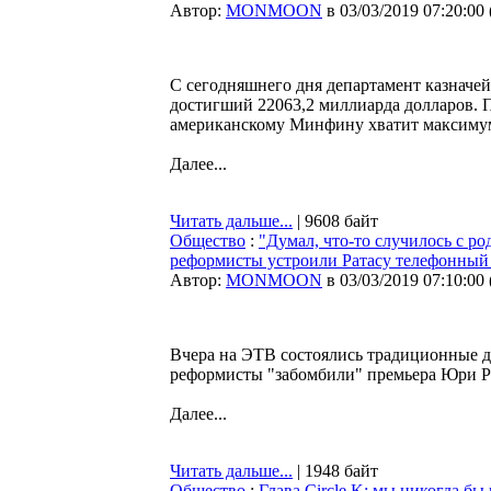
Автор:
MONMOON
в 03/03/2019 07:20:00
С сегодняшнего дня департамент казначе
достигший 22063,2 миллиарда долларов. 
американскому Минфину хватит максимум 
Далее...
Читать дальше...
| 9608 байт
Общество
:
"Думал, что-то случилось с р
реформисты устроили Ратасу телефонный
Автор:
MONMOON
в 03/03/2019 07:10:00
Вчера на ЭТВ состоялись традиционные д
реформисты "забомбили" премьера Юри Р
Далее...
Читать дальше...
| 1948 байт
Общество
:
Глава Circle K: мы никогда бы