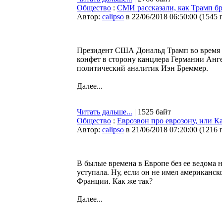
Общество
:
СМИ рассказали, как Трамп б
Автор:
calipso
в 22/06/2018 06:50:00
(
1545 
Президент США Дональд Трамп во время с
конфет в сторону канцлера Германии Анг
политический аналитик Иэн Бреммер.
Далее...
Читать дальше...
| 1525 байт
Общество
:
Еврозвон про еврозону, или К
Автор:
calipso
в 21/06/2018 07:20:00
(
1216 
В былые времена в Европе без ее ведома 
уступала. Ну, если он не имел американск
Франции. Как же так?
Далее...