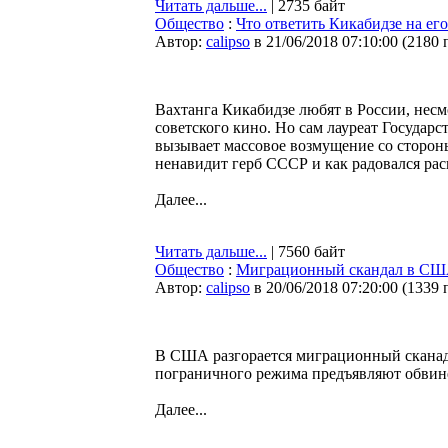
Читать дальше...
| 2735 байт
Общество
:
Что ответить Кикабидзе на ег
Автор:
calipso
в 21/06/2018 07:10:00
(
2180 
Вахтанга Кикабидзе любят в России, несм
советского кино. Но сам лауреат Государ
вызывает массовое возмущение со стороны
ненавидит герб СССР и как радовался рас
Далее...
Читать дальше...
| 7560 байт
Общество
:
Миграционный скандал в США:
Автор:
calipso
в 20/06/2018 07:20:00
(
1339 
В США разгорается миграционный сканада
пограничного режима предъявляют обвине
Далее...