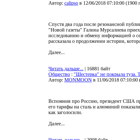
Автор:
calipso
в 12/06/2018 07:10:00
(
1900 
Спустя два года после резонансной публ
"Новой газеты" Галина Мурсалиева приех
исследованию и обмену информацией о се
рассказала о продолжении истории, котор
Далее...
Читать дальше...
| 16881 байт
Общество
:
"Шестерка" не покрыла туза. Т
Автор:
MONMOON
в 11/06/2018 07:10:00
Вспомнив про Россию, президент США пр
его тарифы на сталь и алюминий показали
как заголосили.
Далее...
Читать дальше...
| 2908 байт