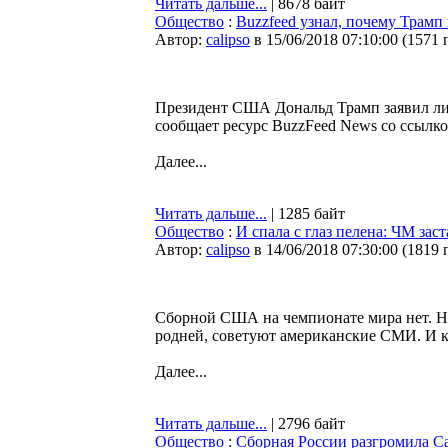
Читать дальше...
| 8678 байт
Общество
:
Buzzfeed узнал, почему Трамп
Автор:
calipso
в 15/06/2018 07:10:00
(
1571 
Президент США Дональд Трамп заявил ли
сообщает ресурс BuzzFeed News со ссылк
Далее...
Читать дальше...
| 1285 байт
Общество
:
И спала с глаз пелена: ЧМ за
Автор:
calipso
в 14/06/2018 07:30:00
(
1819 
Сборной США на чемпионате мира нет. Но 
родней, советуют американские СМИ. И к
Далее...
Читать дальше...
| 2796 байт
Общество
:
Сборная России разгромила С