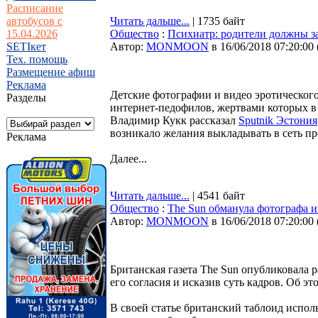
Расписание
автобусов с
Читать дальше...
| 1735 байт
15.04.2026
Общество
:
Психиатр: родители должны за
SETIкет
Автор:
MONMOON
в 16/06/2018 07:20:00
Тех. помощь
Размещение афиш
Реклама
Детские фотографии и видео эротическог
Разделы
интернет-педофилов, жертвами которых в
Владимир Кукк рассказал
Sputnik Эстония
возникало желания выкладывать в сеть 
Реклама
Далее...
Читать дальше...
| 4541 байт
Общество
:
The Sun обманула фотографа и
Автор:
MONMOON
в 16/06/2018 07:20:00
Британская газета The Sun опубликовала 
его согласия и исказив суть кадров. Об эт
В своей статье британский таблоид испол