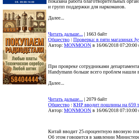
показана работа благотворительных орга
и групп поддержки для наркоманов.
Далее...
Читать дальше...
| 1663 байт
Общество
:
Проверка: в пяти магазинах Jy
Автор:
MONMOON
в 16/06/2018 07:20:00
При провреке сотрудниками департамента 
Handymann больше всего проблем нашли в 
Далее...
Читать дальше...
| 2079 байт
Общество
:
КНР вводит пошлины на 659 
Автор:
MONMOON
в 16/06/2018 07:10:00
Китай вводит 25-процентную ввозную по
Об этом говорится в заявлении Министер