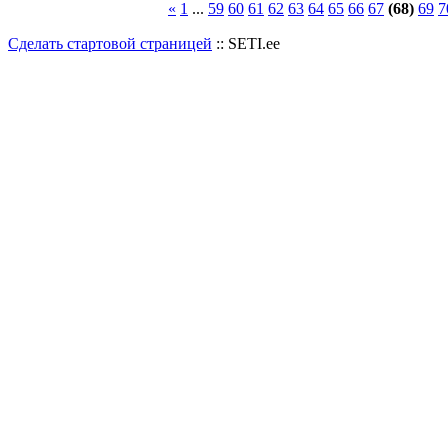
«
1
...
59
60
61
62
63
64
65
66
67
(68)
69
7
Сделать стартовой страницей
:: SETI.ee