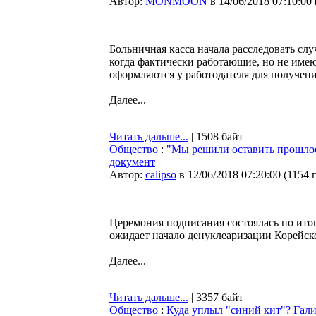
Автор:
MONMOON
в 14/06/2018 07:10:00
Больничная касса начала расследовать сл
когда фактически работающие, но не име
оформляются у работодателя для получени
Далее...
Читать дальше...
| 1508 байт
Общество
:
"Мы решили оставить прошлое
документ
Автор:
calipso
в 12/06/2018 07:20:00
(
1154 
Церемония подписания состоялась по итог
ожидает начало денуклеаризации Корейск
Далее...
Читать дальше...
| 3357 байт
Общество
:
Куда уплыл "синий кит"? Гали