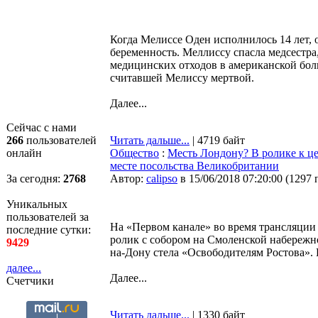
Когда Мелиссе Оден исполнилось 14 лет,
беременность. Меллиссу спасла медсестра
медицинских отходов в американской больн
считавшей Мелиссу мертвой.
Далее...
Сейчас с нами
266
пользователей
Читать дальше...
| 4719 байт
онлайн
Общество
:
Месть Лондону? В ролике к ц
месте посольства Великобритании
За сегодня:
2768
Автор:
calipso
в 15/06/2018 07:20:00
(
1297 
Уникальных
пользователей за
На «Первом канале» во время трансляции
последние сутки:
ролик с собором на Смоленской набережно
9429
на-Дону стела «Освободителям Ростова».
далее...
Далее...
Счетчики
Читать дальше...
| 1330 байт