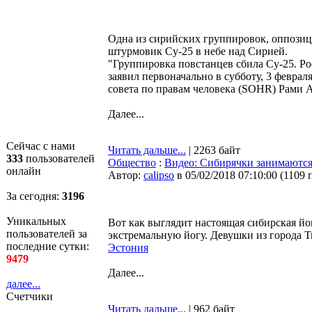
Одна из сирийских группировок, оппозиц
штурмовик Су-25 в небе над Сирией.
"Группировка повстанцев сбила Су-25. Ро
заявил первоначально в субботу, 3 февра
совета по правам человека (SOHR) Рами 
Далее...
Сейчас с нами
Читать дальше...
| 2263 байт
333
пользователей
Общество
:
Видео: Сибирячки занимаются
онлайн
Автор:
calipso
в 05/02/2018 07:10:00
(
1109 
За сегодня:
3196
Уникальных
Вот как выглядит настоящая сибирская й
пользователей за
экстремальную йогу. Девушки из города 
последние сутки:
Эстония
9479
Далее...
далее...
Счетчики
Читать дальше...
| 962 байт