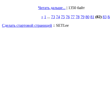
Читать дальше...
| 1350 байт
«
1
...
73
74
75
76
77
78
79
80
81
(82)
83
8
Сделать стартовой страницей
:: SETI.ee