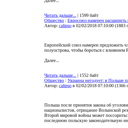
Далее...
Читать дальше...
| 1599 байт
Общество
:
Евросоюз намерен расширить 
Автор:
calipso
в 02/02/2018 07:10:00
(
1883 
Европейский союз намерен предложить чл
полуострова, чтобы бороться с влиянием 
Далее...
Читать дальше...
| 1552 байт
Общество
:
Украина негодует: в Польше п
Автор:
calipso
в 02/02/2018 07:10:00
(
1366 
Польша после принятия закона об уголов
националистов, отрицание Волынской рез
Второй мировой войны может поссориться
последнюю польскую законодательную ин