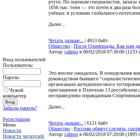
ртути. По оценкам специалистов, запасы 
1656 тыс. тонн — это почти в два раза бо
учёных: в условиях глобального потеплени
Далее...
Читать дальше...
| 4913 байт
Общество
:
После Олимпиады. Как нам д
Автор:
calipso
в 06/02/2018 07:30:00
(
1233 
Вход пользователей
Пользователь:
Это вполне ожидалось. В понедельник к
Пароль:
руководством бывшего "социалистическо
организации антидопингового тестирован
приглашении в Пхенчхан 13 российским 
Чужой
несправедливо оправданным Спортивным
компьютер
Далее...
Забыли пароль?
Регистрация
Читать дальше...
| 6121 байт
Меню
Общество
:
Россиян обяжут следить, соот
Новости
Автор:
calipso
в 06/02/2018 07:20:00
(
1895 
Новости читателей