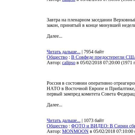
Завтра на пленарном заседании Верховны
закон, принятый в конце минувшей недел
Далее...
Читать дальше...
| 7954 байт
Общество
:
В Совфеде предостерегли США
Автор:
calipso
в 05/02/2018 07:20:00
(
1971 
Россия в состоянии оперативно отреагир
НАТО в Восточной Европе и Прибалтике, е
первый зампред комитета Совета Федерац
Далее...
Читать дальше...
| 1073 байт
Общество
:
ФОТО и ВИДЕО: В Сирии сби
Автор:
MONMOON
в 05/02/2018 07:10:00