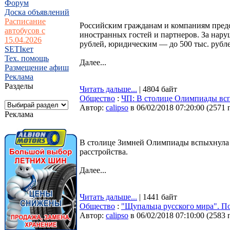
Форум
Доска объявлений
Расписание
Российским гражданам и компаниям предс
автобусов с
иностранных гостей и партнеров. За нару
15.04.2026
рублей, юридическим — до 500 тыс. рубле
SETIкет
Тех. помощь
Далее...
Размещение афиш
Реклама
Разделы
Читать дальше...
| 4804 байт
Общество
:
ЧП: В столице Олимпиады всп
Автор:
calipso
в 06/02/2018 07:20:00
(
2571 
Реклама
В столице Зимней Олимпиады вспыхнула 
расстройства.
Далее...
Читать дальше...
| 1441 байт
Общество
:
"Щупальца русского мира". 
Автор:
calipso
в 06/02/2018 07:10:00
(
2583 