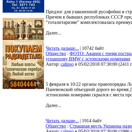
Предлог для узаконенной русофобии в ст
Причем в бывших республиках СССР пред
"тоталитаризме" комплектовалась преим
Далее...
Читать дальше...
| 10742 байт
Общество
:
ФОТО: Авария с тремя постра
угнанному BMW с эстонскими номерами
Автор:
calipso
в 05/02/2018 07:30:00
(
2411 
5 февраля в 10:22 органы правопорядка Л
Паневежской объездной дороге во время 
эстонскими номерами скрылся с места пр
Далее...
Читать дальше...
| 1914 байт
Общество
:
Страшная месть Украины назнач
Автор:
calipso
в 05/02/2018 07:30:00
(
1986 