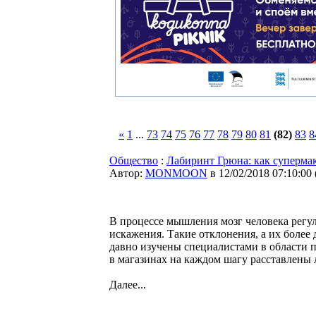
«
1
...
73
74
75
76
77
78
79
80
81
(82)
83
8
Общество
:
Лабиринт Грюна: как супермак
Автор:
MONMOON
в 12/02/2018 07:10:00
В процессе мышления мозг человека регу
искажения. Такие отклонения, а их более
давно изучены специалистами в области п
в магазинах на каждом шагу расставлены 
Далее...