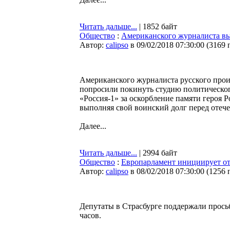
Читать дальше...
| 1852 байт
Общество
:
Американского журналиста выг
Автор:
calipso
в 09/02/2018 07:30:00
(
3169 
Американского журналиста русского прои
попросили покинуть студию политическог
«Россия-1» за оскорбление памяти героя 
выполняя свой воинский долг перед отеч
Далее...
Читать дальше...
| 2994 байт
Общество
:
Европарламент инициирует от
Автор:
calipso
в 08/02/2018 07:30:00
(
1256 
Депутаты в Страсбурге поддержали просьб
часов.