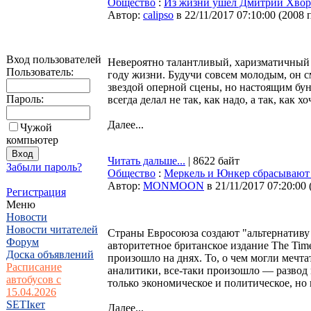
Общество
:
Из жизни ушел Дмитрий Хвор
Автор:
calipso
в 22/11/2017 07:10:00
(
2008 
Вход пользователей
Невероятно талантливый, харизматичный
Пользователь:
году жизни. Будучи совсем молодым, он с
звездой оперной сцены, но настоящим бу
Пароль:
всегда делал не так, как надо, а так, как 
Далее...
Чужой
компьютер
Читать дальше...
| 8622 байт
Забыли пароль?
Общество
:
Меркель и Юнкер сбрасывают
Автор:
MONMOON
в 21/11/2017 07:20:00
Регистрация
Меню
Новости
Новости читателей
Страны Евросоюза создают "альтернативу
Форум
авторитетное британское издание The Tim
Доска объявлений
произошло на днях. То, о чем могли мечт
Расписание
аналитики, все-таки произошло — развод
автобусов с
только экономическое и политическое, но 
15.04.2026
SETIкет
Далее...