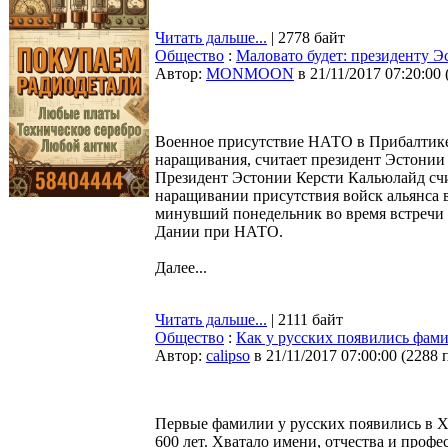
Читать дальше...
| 2778 байт
Общество
:
Маловато будет: президенту 
Автор:
MONMOON
в 21/11/2017 07:20:00
Военное присутствие НАТО в Прибалтике 
наращивания, считает президент Эстонии
Президент Эстонии Керсти Кальюлайд сч
наращивании присутствия войск альянса в 
минувший понедельник во время встречи
Дании при НАТО.
Далее...
Читать дальше...
| 2111 байт
Общество
:
Как у русских появились фам
Автор:
calipso
в 21/11/2017 07:00:00
(
2288 
Первые фамилии у русских появились в X
600 лет. Хватало имени, отчества и профе