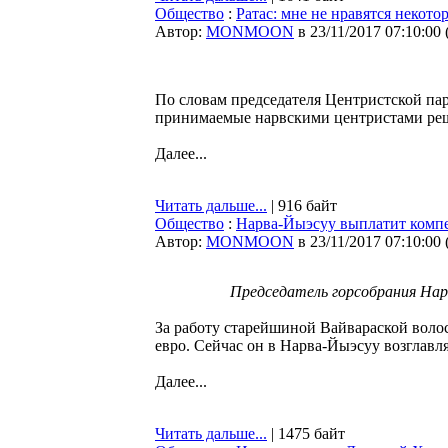
Общество
:
Ратас: мне не нравятся некот
Автор:
MONMOON
в 23/11/2017 07:10:00
По словам председателя Центристской пар
принимаемые нарвскими центристами решен
Далее...
Читать дальше...
| 916 байт
Общество
:
Нарва-Йыэсуу выплатит компен
Автор:
MONMOON
в 23/11/2017 07:10:00
Председатель горсобрания Нар
За работу старейшиной Вайвараской воло
евро. Сейчас он в Нарва-Йыэсуу возглавля
Далее...
Читать дальше...
| 1475 байт