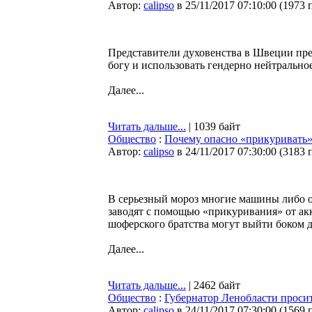
Автор:
calipso
в 25/11/2017 07:10:00
(
1973 
Представители духовенства в Швеции пред
богу и использовать гендерно нейтрально
Далее...
Читать дальше...
| 1039 байт
Общество
:
Почему опасно «прикуривать
Автор:
calipso
в 24/11/2017 07:30:00
(
3183 
В серьезный мороз многие машины либо ос
заводят с помощью «прикуривания» от а
шоферского братства могут выйти боком д
Далее...
Читать дальше...
| 2462 байт
Общество
:
Губернатор Ленобласти проси
Автор:
calipso
в 24/11/2017 07:30:00
(
1569 