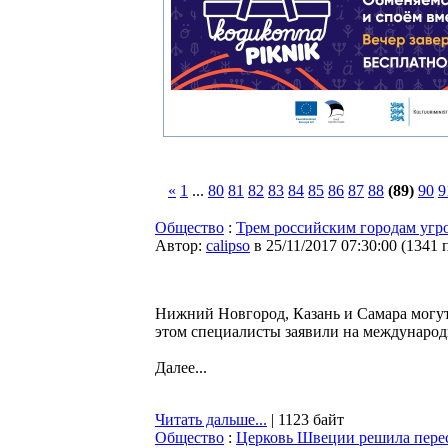
«
1
...
80
81
82
83
84
85
86
87
88
(89)
90
9
Общество
:
Трем российским городам угр
Автор:
calipso
в 25/11/2017 07:30:00
(
1341 
Нижний Новгород, Казань и Самара могут
этом специалисты заявили на междунаро
Далее...
Читать дальше...
| 1123 байт
Общество
:
Церковь Швеции решила перес