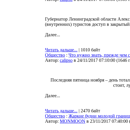
Губернатор Ленинградской области Алекса
(внутренних) туристов доступ в закрыты
Далее...
Читать дальше...
| 1010 байт
Общество
:
Что нужно знать, прежде чем 
Автор:
calipso
в 24/11/2017 07:10:00
(
1646 
Последняя пятница ноября – день тотал
стоит, л
Далее...
Читать дальше...
| 2470 байт
Общество
:
Жаркие будни молодой границ
Автор:
MONMOON
в 23/11/2017 07:40:00