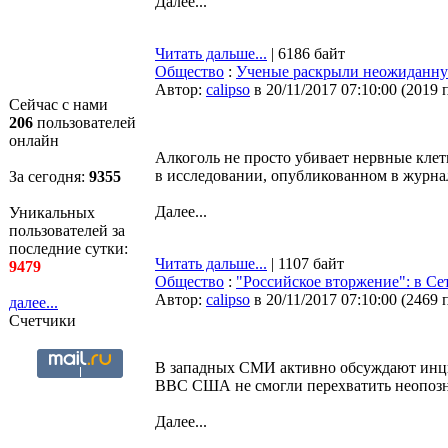
Далее...
Читать дальше...
| 6186 байт
Общество
:
Ученые раскрыли неожиданную
Автор:
calipso
в 20/11/2017 07:10:00
(
2019 
Сейчас с нами
206
пользователей
онлайн
Алкоголь не просто убивает нервные клет
в исследовании, опубликованном в журнале
За сегодня:
9355
Далее...
Уникальных
пользователей за
последние сутки:
Читать дальше...
| 1107 байт
9479
Общество
:
"Российское вторжение": в С
Автор:
calipso
в 20/11/2017 07:10:00
(
2469 
далее...
Счетчики
В западных СМИ активно обсуждают инцид
ВВС США не смогли перехватить неопозн
Далее...