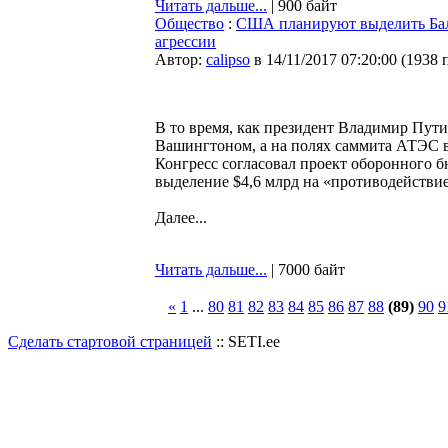
Читать дальше...
| 900 байт
Общество
:
США планируют выделить Балт
агрессии
Автор:
calipso
в 14/11/2017 07:20:00
(
1938 
В то время, как президент Владимир Пут
Вашингтоном, а на полях саммита АТЭС 
Конгресс согласовал проект оборонного 
выделение $4,6 млрд на «противодействие
Далее...
Читать дальше...
| 7000 байт
«
1
...
80
81
82
83
84
85
86
87
88
(89)
90
9
Сделать стартовой страницей
:: SETI.ee