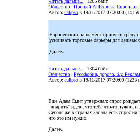
Читать дальше...
| 1265 байт
Общество
:
Прощай AliExpress. Европарла
Автор:
calipso
в 19/11/2017 07:20:00
(
14159
Европейский парламент принял в среду 
усиливать торговые барьеры для дешевых
Далее...
Читать дальше...
| 1304 байт
Общество
:
Русофобия, дорого, б.у. Рекл
Автор:
calipso
в 18/11/2017 07:20:00
(
1233 
Еще Адам Смит утверждал: спрос рождает
"впарить" идею, что тебе что-то нужно, и 
Сегодя же в странах Запада есть спрос на
что это им нужно.
Далее...