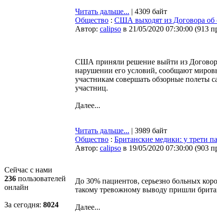
Читать дальше...
| 4309 байт
Общество
:
США выходят из Договора об 
Автор:
calipso
в 21/05/2020 07:30:00
(
913 п
США приняли решение выйти из Договора
нарушении его условий, сообщают мировы
участникам совершать обзорные полеты с
участниц.
Далее...
Читать дальше...
| 3989 байт
Общество
:
Британские медики: у трети п
Автор:
calipso
в 19/05/2020 07:30:00
(
903 п
Сейчас с нами
236
пользователей
До 30% пациентов, серьезно больных кор
онлайн
такому тревожному выводу пришли брита
За сегодня:
8024
Далее...