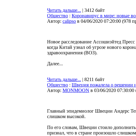
Читать дальше...
| 3412 байт
Общество
:
Коронавирус в мире: новые в
Автор:
calipso
в 04/06/2020 07:20:00
(
978 п
Новое расследование Ассошиэйтед Пресс 
когда Китай узнал об угрозе нового коро
здравоохранения (ВОЗ).
Далее...
Читать дальше...
| 8211 байт
Общество
:
Швеция пожалела о решении н
Автор:
MONMOON
в 03/06/2020 07:30:00
Главный эпидемиолог Швеции Андерс Тегн
слишком высокой.
По его словам, Швеции стоило дополнить
признал, что в стране произошло слишко