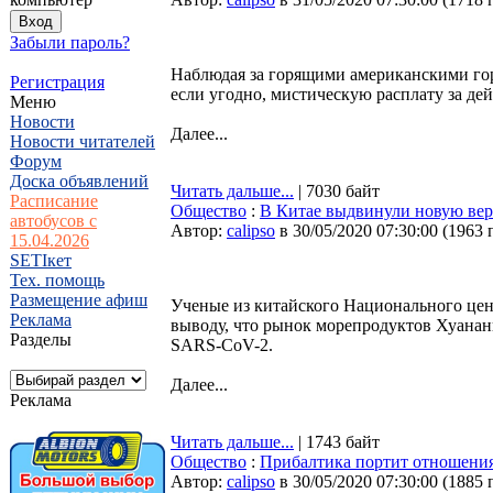
Забыли пароль?
Наблюдая за горящими американскими гор
Регистрация
если угодно, мистическую расплату за де
Меню
Новости
Далее...
Новости читателей
Форум
Доска объявлений
Читать дальше...
| 7030 байт
Расписание
Общество
:
В Китае выдвинули новую ве
автобусов с
Автор:
calipso
в 30/05/2020 07:30:00
(
1963 
15.04.2026
SETIкет
Тех. помощь
Размещение афиш
Ученые из китайского Национального цен
Реклама
выводу, что рынок морепродуктов Хуанан
Разделы
SARS-CoV-2.
Далее...
Реклама
Читать дальше...
| 1743 байт
Общество
:
Прибалтика портит отношения
Автор:
calipso
в 30/05/2020 07:30:00
(
1885 