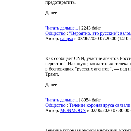
предотвратить.
Далее...
Читать дальше...
| 2243 байт
Общество
:
"Вероятно, это русские": вз
Автор:
calipso
в 03/06/2020 07:20:00
(
1410 
Как сообщает CNN, участие агентов Росс
вероятно". Накануне, когда тот же телека
в беспорядках "русских агентов", — над 
Трамп.
Далее...
Читать дальше...
| 8954 байт
Общество
:
Течение коронавируса связал
Автор:
MONMOON
в 02/06/2020 07:30:00
Течение коронавирусной инфекции может 