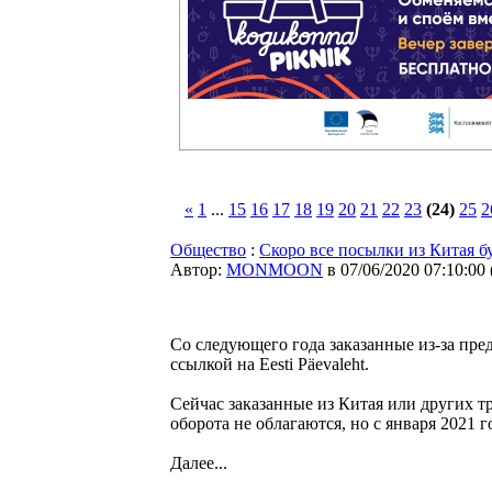
«
1
...
15
16
17
18
19
20
21
22
23
(24)
25
2
Общество
:
Скоро все посылки из Китая б
Автор:
MONMOON
в 07/06/2020 07:10:00
Со следующего года заказанные из-за пре
ссылкой на Eesti Päevaleht.
Сейчас заказанные из Китая или других т
оборота не облагаются, но с января 2021 г
Далее...