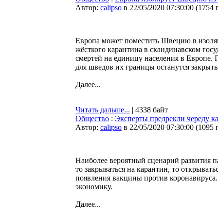
Автор:
calipso
в 22/05/2020 07:30:00
(
1754 
Европа может поместить Швецию в изоляц
жёсткого карантина в скандинавском госу
смертей на единицу населения в Европе. 
для шведов их границы останутся закрыт
Далее...
Читать дальше...
| 4338 байт
Общество
:
Эксперты предрекли череду ка
Автор:
calipso
в 22/05/2020 07:30:00
(
1095 
Наиболее вероятный сценарий развития п
то закрываться на карантин, то открыват
появления вакцины против коронавируса. 
экономику.
Далее...