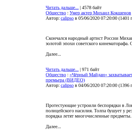
Читать дальше...
| 4578 байт
Общество
:
Умер актер Михаил Кокшенов
Автор:
calipso
в 05/06/2020 07:20:00
(
1401 
Скончался народный артист России Миха
золотой эпохи советского кинематорафа. 
Далее...
Читать дальше...
| 971 байт
Общество
:
«Чёрный Майдан» захватывает
премьера (ВИДЕО)
Автор:
calipso
в 04/06/2020 07:20:00
(
1396 
Протестующие устроили беспорядки в Ло
полицейского насилия. Толпа бушует у ре
порядка летят многочисленные предметы.
Далее...