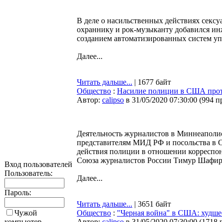
В деле о насильственных действиях сексу
охраннику и рок-музыканту добавился и
созданием автоматизированных систем уп
Далее...
Читать дальше...
| 1677 байт
Общество
:
Насилие полиции в США прот
Автор:
calipso
в 31/05/2020 07:30:00
(
994 п
Деятельность журналистов в Миннеаполисе
представителям МИД РФ и посольства в 
действия полиции в отношении корреспо
Союза журналистов России Тимур Шафир
Вход пользователей
Пользователь:
Далее...
Пароль:
Читать дальше...
| 3651 байт
Чужой
Общество
:
"Черная война" в США: худше
компьютер
Автор:
calipso
в 31/05/2020 07:30:00
(
1718 