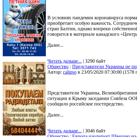
В условиях пандемии коронавируса норм
приобретает особую важность. Сотруднич
стран Балтии, однако вопреки собственн
говорится в материале канадского «Центр
Далее...
Читать дальше...
| 3290 байт
Общество
:
Представители Украины не п
Автор:
calipso
в 23/05/2020 07:30:00
(
1578 
Представители Украины, Великобритании
ситуации в Крыму заседании Совбеза ООН
сообщило российское постпредство.
Далее...
Читать дальше...
| 3046 байт
Общество
:
Европа изолирует Швецию из-