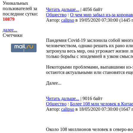
Уникальных
пользователей за
Читать дальше...
| 4056 байт
последние сутки:
Общество
:
О чем мир забыл из-за корона
10879
Автор:
calipso
в 19/05/2020 07:30:00
(
1445 
далее...
Счетчики
Пандемия Covid-19 заслонила собой мног
человечеством, однако решать их рано ил
затронула весь мир, она угрожает жизни 
только борьбы с эпидемией в узком смысл
Некоторыми проблемами, выпавшими из-за
остаются актуальными или становятся ещ
Далее...
Читать дальше...
| 9016 байт
Общество
:
Более 108 млн человек в Кита
Автор:
calipso
в 18/05/2020 07:30:00
(
1647 
Около 108 миллионов человек в северо-во