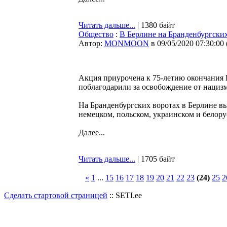
Читать дальше...
| 1380 байт
Общество
:
В Берлине на Бранденбургских
Автор:
MONMOON
в 09/05/2020 07:30:00
Акция приурочена к 75-летию окончания 
поблагодарили за освобождение от нацизм
На Бранденбургских воротах в Берлине вы
немецком, польском, украинском и белорус
Далее...
Читать дальше...
| 1705 байт
«
1
...
15
16
17
18
19
20
21
22
23
(24)
25
2
Сделать стартовой страницей
:: SETI.ee