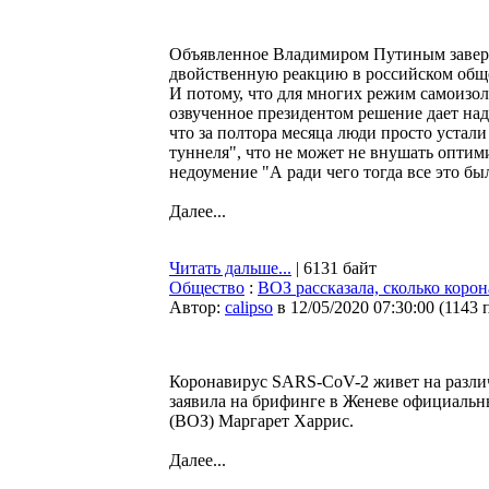
Объявленное Владимиром Путиным завер
двойственную реакцию в российском обще
И потому, что для многих режим самоизол
озвученное президентом решение дает над
что за полтора месяца люди просто устали
туннеля", что не может не внушать оптими
недоумение "А ради чего тогда все это бы
Далее...
Читать дальше...
| 6131 байт
Общество
:
ВОЗ рассказала, сколько коро
Автор:
calipso
в 12/05/2020 07:30:00
(
1143 
Коронавирус SARS-CoV-2 живет на различ
заявила на брифинге в Женеве официальн
(ВОЗ) Маргарет Харрис.
Далее...