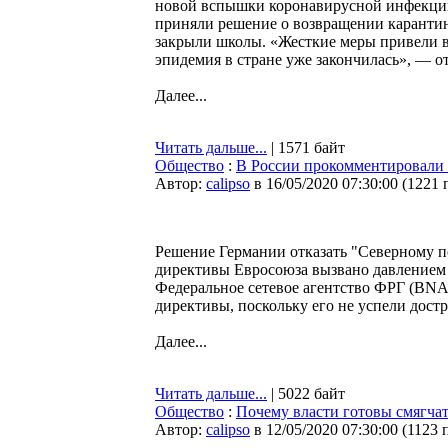
новой вспышки коронавирусной инфекции 
приняли решение о возвращении карантин
закрыли школы. «Жесткие меры привели в
эпидемия в стране уже закончилась», — от
Далее...
Читать дальше...
| 1571 байт
Общество
:
В России прокомментировали 
Автор:
calipso
в 16/05/2020 07:30:00
(
1221 
Решение Германии отказать "Северному п
директивы Евросоюза вызвано давлением
Федеральное сетевое агентство ФРГ (BNA)
директивы, поскольку его не успели достр
Далее...
Читать дальше...
| 5022 байт
Общество
:
Почему власти готовы смягча
Автор:
calipso
в 12/05/2020 07:30:00
(
1123 