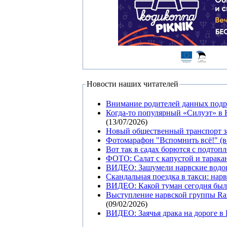
Новости наших читателей
Внимание родителей данных под
Когда-то популярный «Силуэт» в 
(13/07/2026)
Новый общественный транспорт з
Фотомарафон "Вспомнить всё!" (в
Вот так в садах борются с подтоп
ФОТО: Салат с капустой и тарака
ВИДЕО: Зашумели нарвские водо
Скандальная поездка в такси: нар
ВИДЕО: Какой туман сегодня был 
Выступление нарвской группы Ran
(09/02/2026)
ВИДЕО: Заячья драка на дороге в