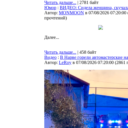
Читать дальше...
| 2781 байт
Юмор
:
ВИДЕО: Сидела женщина, скучал
Автор:
MONMOON
в 07/08/2026 07:20:00
прочтений
)
Далее...
Читать дальше...
| 458 байт
Видео
:
В Нарве горели автомастерские 
Автор:
LeRoy
в 07/08/2026 07:20:00
(
2861 