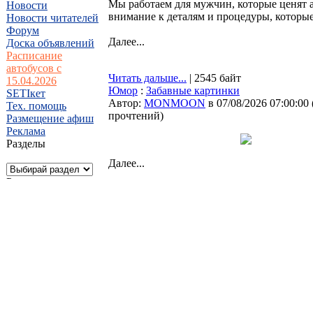
Мы работаем для мужчин, которые ценят а
Новости
внимание к деталям и процедуры, которы
Новости читателей
Форум
Далее...
Доска объявлений
Расписание
автобусов с
Читать дальше...
| 2545 байт
15.04.2026
Юмор
:
Забавные картинки
SETIкет
Автор:
MONMOON
в 07/08/2026 07:00:00
Тех. помощь
прочтений
)
Размещение афиш
Реклама
Разделы
Далее...
Реклама
Читать дальше...
| 823 байт
Нарва
:
Лучшие фотографии на SETI.ee
Автор:
MONMOON
в 07/08/2026 07:00:00
прочтений
)
Фото: Mel Loves Travels