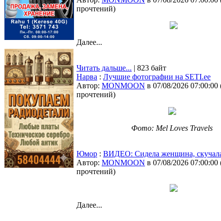
прочтений
)
Далее...
Читать дальше...
| 823 байт
Нарва
:
Лучшие фотографии на SETI.ee
Автор:
MONMOON
в 07/08/2026 07:00:00
прочтений
)
Фото: Mel Loves Travels
Юмор
:
ВИДЕО: Сидела женщина, скучал
Автор:
MONMOON
в 07/08/2026 07:00:00
прочтений
)
Далее...