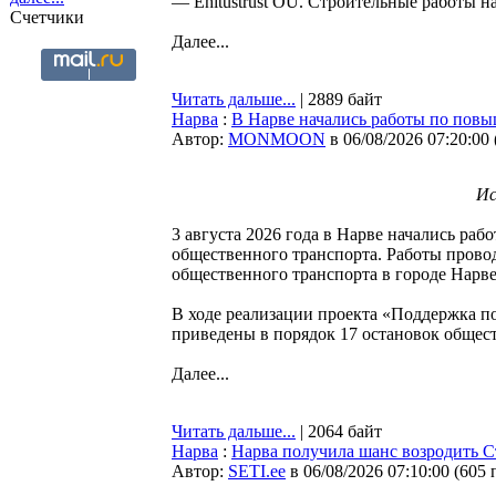
— Ehitustrust OÜ. Строительные работы нач
Счетчики
Далее...
Читать дальше...
| 2889 байт
Нарва
:
В Нарве начались работы по пов
Автор:
MONMOON
в 06/08/2026 07:20:00
Ис
3 августа 2026 года в Нарве начались р
общественного транспорта. Работы прово
общественного транспорта в городе Нарве
В ходе реализации проекта «Поддержка п
приведены в порядок 17 остановок общес
Далее...
Читать дальше...
| 2064 байт
Нарва
:
Нарва получила шанс возродить С
Автор:
SETI.ee
в 06/08/2026 07:10:00
(
605 