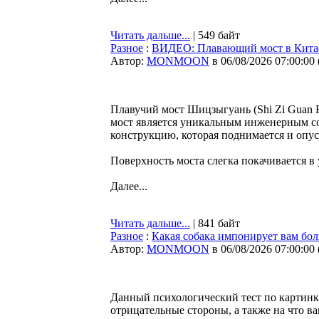
Читать дальше...
| 549 байт
Разное
:
ВИДЕО: Плавающий мост в Китае 
Автор:
MONMOON
в 06/08/2026 07:00:00
Плавучий мост Шицзыгуань (Shi Zi Guan F
мост является уникальным инженерным со
конструкцию, которая поднимается и опуск
Поверхность моста слегка покачивается в
Далее...
Читать дальше...
| 841 байт
Разное
:
Какая собака импонирует вам боль
Автор:
MONMOON
в 06/08/2026 07:00:00
Данный психологический тест по картинк
отрицательные стороны, а также на что ва