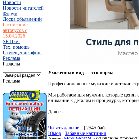
Новости
Новости читателей
Форум
Доска объявлений
Расписание
автобусов с
15.04.2026
SETIкет
Тех. помощь
Размещение афиш
Реклама
Разделы
Ухоженный вид — это норма
Реклама
Профессиональные мужские и детские стри
Мы работаем для мужчин, которые ценят а
внимание к деталям и процедуры, которы
Далее...
Читать дальше...
| 2545 байт
Юмор
:
Забавные картинки
Автор:
MONMOON
в 07/08/2026 07:00:00