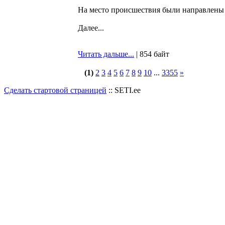
На место происшествия были направлены 
Далее...
Читать дальше...
| 854 байт
(1)
2
3
4
5
6
7
8
9
10
...
3355
»
Сделать стартовой страницей
:: SETI.ee