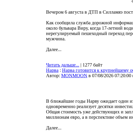
Вечером 6 августа в ДТП в Силламяэ пост
Как сообщила служба дорожной информа
около бульвара Виру, когда 17-летний во
нерегулируемый пешеходный переход пере
мужчина.
Далее...
Читать дальше...
| 1277 байт
Нарва
:
Нарва готовится к крупнейшему о
Автор:
MONMOON
в 07/08/2026 07:20:00
В ближайшие годы Нарву ожидает один из
одновременно реализует десятки инвести
Общая стоимость уже действующих и зап
миллионам евро, а в перспективе объем 
Далее...