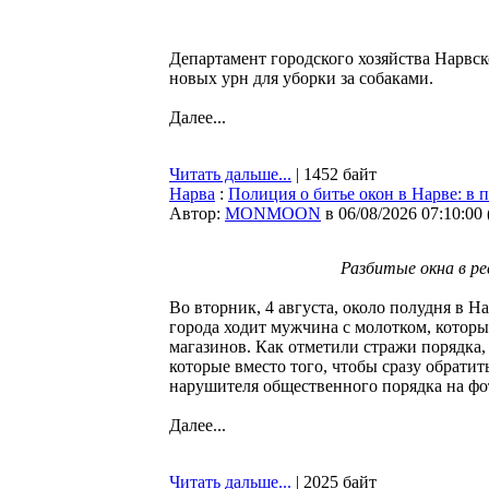
Департамент городского хозяйства Нарвс
новых урн для уборки за собаками.
Далее...
Читать дальше...
| 1452 байт
Нарва
:
Полиция о битье окон в Нарве: в п
Автор:
MONMOON
в 06/08/2026 07:10:00
Разбитые окна в рес
Во вторник, 4 августа, около полудня в Н
города ходит мужчина с молотком, котор
магазинов. Как отметили стражи порядка,
которые вместо того, чтобы сразу обратит
нарушителя общественного порядка на фо
Далее...
Читать дальше...
| 2025 байт