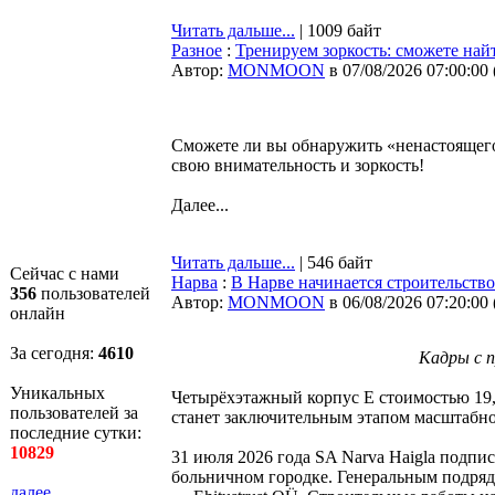
Читать дальше...
| 1009 байт
Разное
:
Тренируем зоркость: сможете найт
Автор:
MONMOON
в 07/08/2026 07:00:00
Сможете ли вы обнаружить «ненастоящего» 
свою внимательность и зоркость!
Далее...
Читать дальше...
| 546 байт
Сейчас с нами
Нарва
:
В Нарве начинается строительство
356
пользователей
Автор:
MONMOON
в 06/08/2026 07:20:00
онлайн
За сегодня:
4610
Кадры с п
Уникальных
Четырёхэтажный корпус E стоимостью 19,
пользователей за
станет заключительным этапом масштабно
последние сутки:
10829
31 июля 2026 года SA Narva Haigla подпис
больничном городке. Генеральным подрядч
далее...