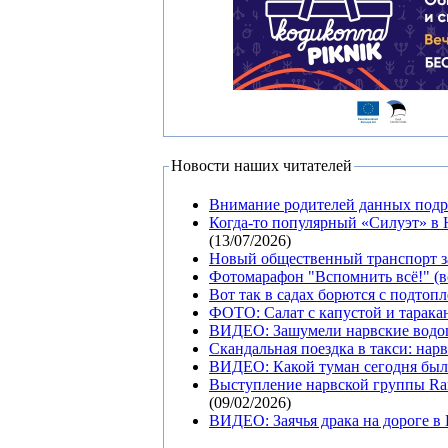
Новости наших читателей
Внимание родителей данных под
Когда-то популярный «Силуэт» в 
(13/07/2026)
Новый общественный транспорт з
Фотомарафон "Вспомнить всё!" (в
Вот так в садах борются с подтоп
ФОТО: Салат с капустой и тарака
ВИДЕО: Зашумели нарвские водо
Скандальная поездка в такси: нар
ВИДЕО: Какой туман сегодня был 
Выступление нарвской группы Ran
(09/02/2026)
ВИДЕО: Заячья драка на дороге в