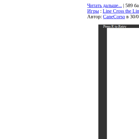
Читать дальше...
| 589 б
Игры
:
Line Cross the Li
Автор:
CaneCorso
в 30/