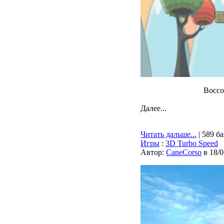
Воссо
Далее...
Читать дальше...
| 589 б
Игры
:
3D Turbo Speed
Автор:
CaneCorso
в 18/