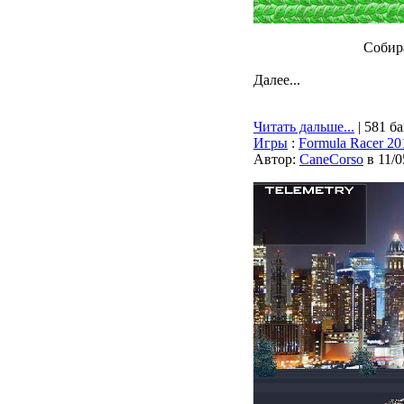
Собира
Далее...
Читать дальше...
| 581 б
Игры
:
Formula Racer 20
Автор:
CaneCorso
в 11/0