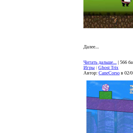
Далее...
Читать дальше...
| 566 б
Игры
:
Ghost Trix
Автор:
CaneCorso
в 02/