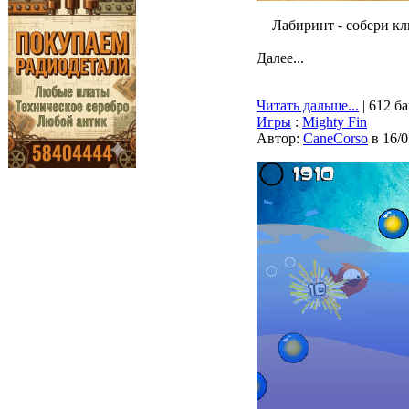
Лабиринт - собери кл
Далее...
Читать дальше...
| 612 б
Игры
:
Mighty Fin
Автор:
CaneCorso
в 16/