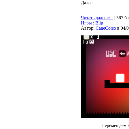
Далее...
Читать дальше...
| 567 б
Игры
:
Blip
Автор:
CaneCorso
в 04/
Перемещаем к