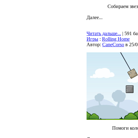
Собираем звез
Далее...
Читать дальше...
| 591 б
Игры
:
Rolling Home
Автор:
CaneCorso
в 25/
Помоги коло