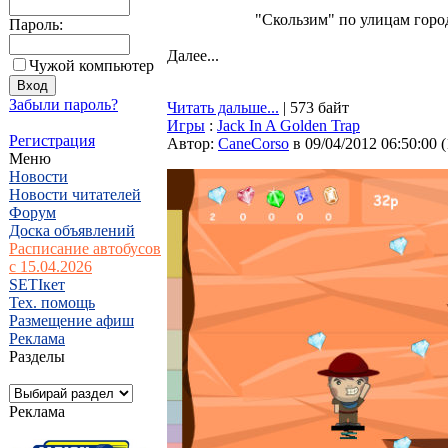
"Скользим" по улицам горо
Пароль:
Далее...
Чужой компьютер
Забыли пароль?
Читать дальше...
| 573 байт
Игры
:
Jack In A Golden Trap
Регистрация
Автор:
CaneCorso
в 09/04/2012 06:50:00
(
Меню
Новости
Новости читателей
Форум
Доска объявлений
Расписание автобусов
с 15.04.2026
SETIкет
Тех. помощь
Размещение афиш
Реклама
Разделы
Реклама