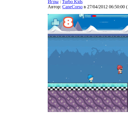
Игры
:
Turbo Kids
Автор:
CaneCorso
в 27/04/2012 06:50:00
(