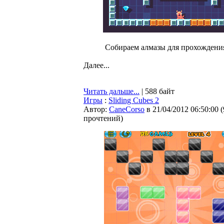
Собираем алмазы для прохождения
Далее...
Читать дальше...
| 588 байт
Игры
:
Sliding Cubes 2
Автор:
CaneCorso
в 21/04/2012 06:50:00
(
прочтений
)