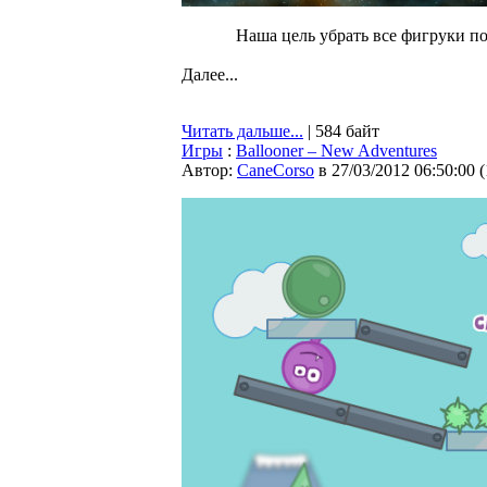
Наша цель убрать все фигруки по
Далее...
Читать дальше...
| 584 байт
Игры
:
Ballooner – New Adventures
Автор:
CaneCorso
в 27/03/2012 06:50:00
(