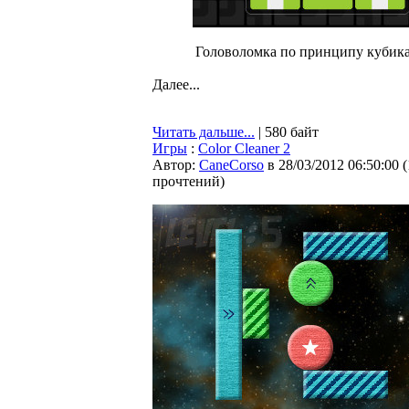
Головоломка по принципу кубика
Далее...
Читать дальше...
| 580 байт
Игры
:
Color Cleaner 2
Автор:
CaneCorso
в 28/03/2012 06:50:00
(
прочтений
)