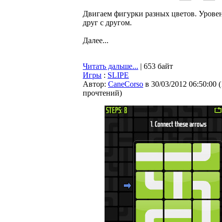
Двигаем фигурки разных цветов. Уровен
друг с другом.
Далее...
Читать дальше...
| 653 байт
Игры
:
SLIPE
Автор:
CaneCorso
в 30/03/2012 06:50:00
(
прочтений
)