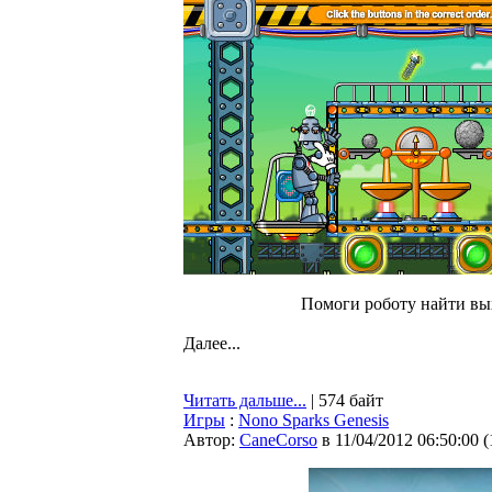
Помоги роботу найти вы
Далее...
Читать дальше...
| 574 байт
Игры
:
Nono Sparks Genesis
Автор:
CaneCorso
в 11/04/2012 06:50:00
(