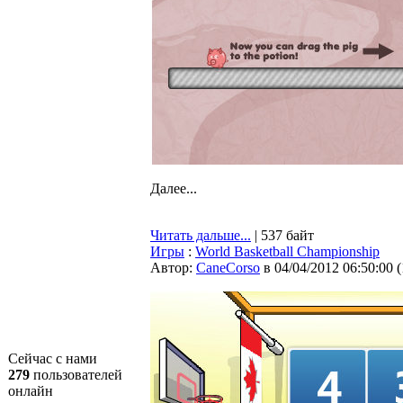
Далее...
Читать дальше...
| 537 байт
Игры
:
World Basketball Championship
Автор:
CaneCorso
в 04/04/2012 06:50:00
(
Сейчас с нами
279
пользователей
онлайн