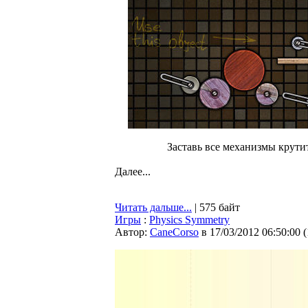
Заставь все механизмы крутит
Далее...
Читать дальше...
| 575 байт
Игры
:
Physics Symmetry
Автор:
CaneCorso
в 17/03/2012 06:50:00
(