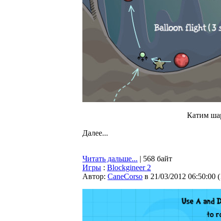
Катим ша
Далее...
Читать дальше...
| 568 байт
Игры
:
Blockgineer 2
Автор:
CaneCorso
в 21/03/2012 06:50:00
(