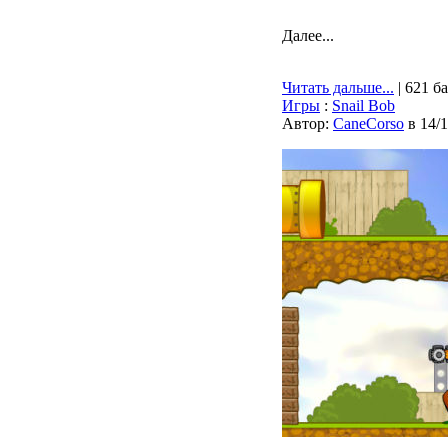
Далее...
Читать дальше...
| 621 б
Игры
:
Snail Bob
Автор:
CaneCorso
в 14/