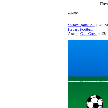
Помо
Далее...
Читать дальше...
| 570 б
Игры
:
Football
Автор:
CaneCorso
в 13/