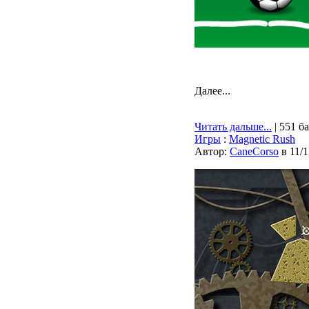
Далее...
Читать дальше...
| 551 б
Игры
:
Magnetic Rush
Автор:
CaneCorso
в 11/