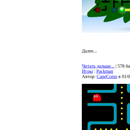
Далее...
Читать дальше...
| 578 б
Игры
:
Packman
Автор:
CaneCorso
в 01/