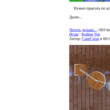
Нужно прыгать по ку
Далее...
Читать дальше...
| 603 б
Игры
:
Rolling Tire
Автор:
CaneCorso
в 06/