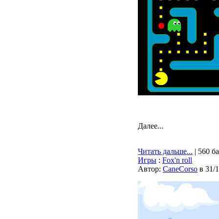
Далее...
Читать дальше...
| 560 б
Игры
:
Fox'n roll
Автор:
CaneCorso
в 31/