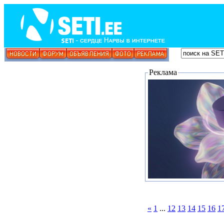
Реклама
«
1
...
12
13
14
15
16
1