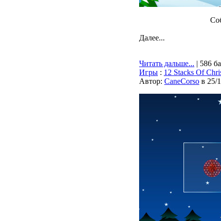
Соб
Далее...
Читать дальше...
| 586 б
Игры
:
12 Stacks Of Chri
Автор:
CaneCorso
в 25/