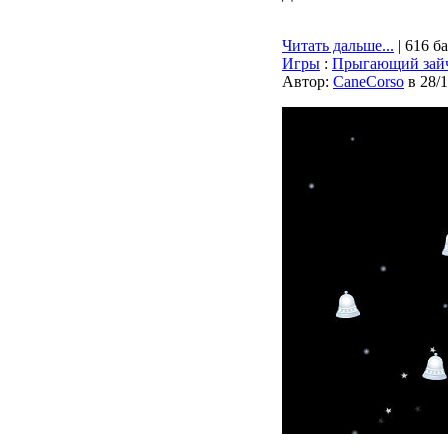
Читать дальше...
| 616 б
Игры
:
Прыгающий зай
Автор:
CaneCorso
в 28/