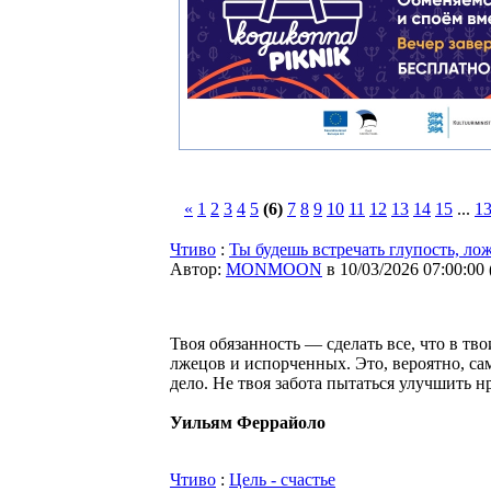
«
1
2
3
4
5
(6)
7
8
9
10
11
12
13
14
15
...
1
Чтиво
:
Ты будешь встречать глупость, ло
Автор:
MONMOON
в 10/03/2026 07:00:00
Твоя обязанность — сделать все, что в тво
лжецов и испорченных. Это, вероятно, сам
дело. Не твоя забота пытаться улучшить н
Уильям Феррайоло
Чтиво
:
Цель - счастье