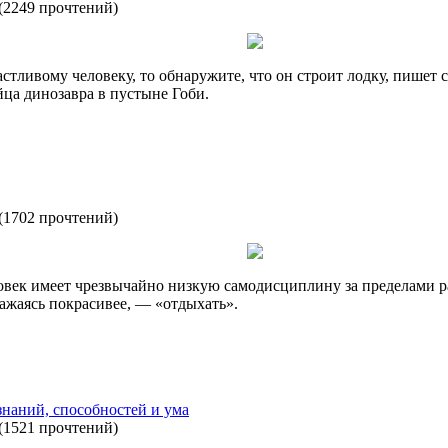
(
2249 прочтений
)
астливому человеку, то обнаружите, что он строит лодку, пишет
ца динозавра в пустыне Гоби.
(
1702 прочтений
)
ловек имеет чрезвычайно низкую самодисциплину за пределами ра
ражаясь покрасивее, — «отдыхать».
знаний, способностей и ума
(
1521 прочтений
)