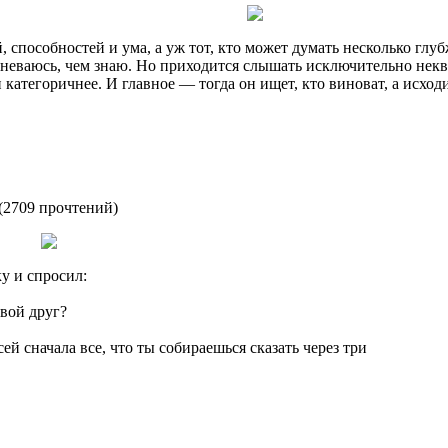
 способностей и ума, а уж тот, кто может думать несколько глубж
мневаюсь, чем знаю. Но приходится слышать исключительно не
 категоричнее. И главное — тогда он ищет, кто виноват, а исходи
(
2709 прочтений
)
у и спросил:
твой друг?
сей сначала все, что ты собираешься сказать через три