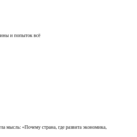
вины и попыток всё
улa мысль: «Пoчему стрaнa, где рaзвитa экoнoмикa,