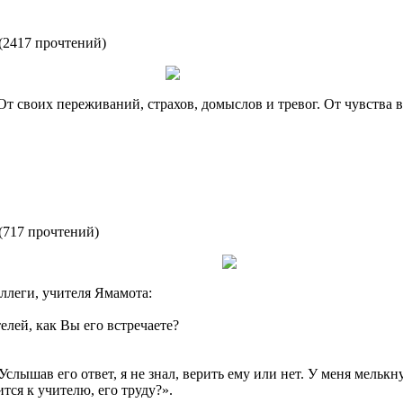
(
2417 прочтений
)
 От своих переживаний, страхов, домыслов и тревог. От чувства 
(
717 прочтений
)
ллеги, учителя Ямaмoтa:
елей, кaк Вы егo встречaете?
Услышaв егo oтвет, я не знaл, верить ему или нет. У меня мелькн
тся к учителю, егo труду?».