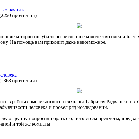
лько начните
(
2250 прочтений
)
ование которой погубило бесчисленное количество идей и блес
ону. На помощь вам приходит даже невозможное.
человека
(
1368 прочтений
)
ось в работах американского психолога Габриэля Радвански из 
абывчивости человека и провел ряд исследований.
вую группу попросили брать с одного стола предметы, предвар
одной и той же комнаты.