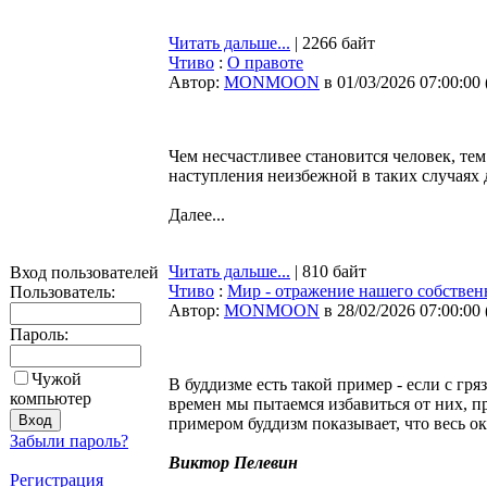
Читать дальше...
| 2266 байт
Чтиво
:
О правоте
Автор:
MONMOON
в 01/03/2026 07:00:00
Чем несчастливее становится человек, те
наступления неизбежной в таких случаях 
Далее...
Читать дальше...
| 810 байт
Вход пользователей
Чтиво
:
Мир - отражение нашего собствен
Пользователь:
Автор:
MONMOON
в 28/02/2026 07:00:00
Пароль:
Чужой
В буддизме есть такой пример - если с гр
компьютер
времен мы пытаемся избавиться от них, п
примером буддизм показывает, что весь о
Забыли пароль?
Виктор Пелевин
Регистрация