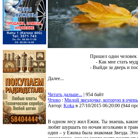
Пришел один человек 
- Как мне стать му
- Выйди за дверь и по
Далее...
Читать дальше...
| 954 байт
Чтиво
:
Милой звездочке, которую я очен
Автор:
Koka
в 27/10/2015 06:20:00
(
944 пр
В одном лесу жил Ежик. Ты знаешь, каки
любят шуршать по ночам иголками в траве
один – у Ежика была знакомая Звезда. Это 