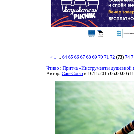
«
1
...
64
65
66
67
68
69
70
71
72
(73)
74
7
Чтиво
:
Притча «Инструменты душевной 
Автор:
CaneCorso
в 16/11/2015 06:00:00
(
1