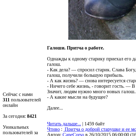
Галоши. Притча о работе.
Однажды к одному старику приехал его д
галош.
- Как дела? — спросил старик. Слава Бог
галош, получили большую прибыль.
- А как жизнь? — снова интересуется стар
- Ничего себе жизнь, - говорит гость. — 
Значит, людям нужно много новых галош..
Сейчас с нами
- А какие мысли на будущее?
311
пользователей
онлайн
Далее...
За сегодня:
8421
Читать дальше...
| 1459 байт
Уникальных
Чтиво
:
Притча о доброй старушке и ее м
пользователей за
Автор:
CaneCorso
в 26/10/2015 06:00:00
(
1