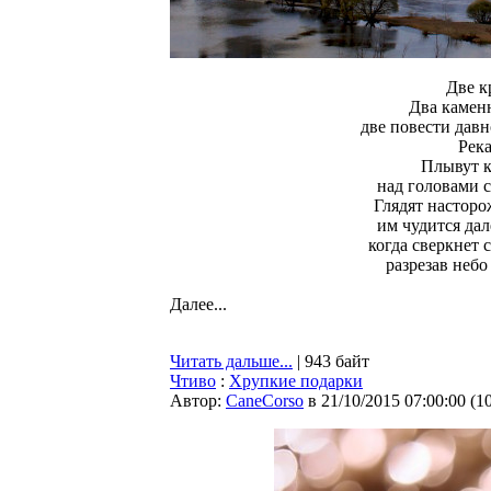
Две к
Два каменн
две повести дав
Река
Плывут к
над головами с
Глядят настор
им чудится дал
когда сверкнет 
разрезав небо
Далее...
Читать дальше...
| 943 байт
Чтиво
:
Хрупкие подарки
Автор:
CaneCorso
в 21/10/2015 07:00:00
(
1