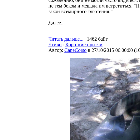
сожалению, они не могли часто видеться: 
не тем боком и мешала им встретиться. "По
закон всемирного тяготения!"
Далее...
Читать дальше...
| 1462 байт
Чтиво
:
Короткие притчи
Автор:
CaneCorso
в 27/10/2015 06:00:00
(
1