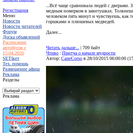
...Всё чаще сравнивала людей с дверьми.
Регистрация
медным номерком в завитушках. Толкнешь,
Меню
человеком пять минут и чувствуешь, как т
Новости
горшками и плюшевых медведей.
Новости читателей
Форум
Далее...
Доска объявлений
Расписание
автобусов с
Читать дальше...
| 709 байт
15.04.2026
Чтиво
:
Притча о начале мудрости
SETIкет
Автор:
CaneCorso
в 28/10/2015 06:00:00
(
1
Тех. помощь
Размещение афиш
Реклама
Разделы
Реклама