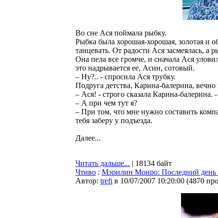
Во сне Ася поймала рыбку.
Рыбка была хорошая-хорошая, золотая и о
танцевать. От радости Ася засмеялась, а р
Она пела все громче, и сначала Ася уловил
это надрывается ее, Асин, сотовый.
– Ну?.. - спросила Ася трубку.
Подруга детства, Карина-балерина, вечно
– Ася! - строго сказала Карина-балерина. -
– А при чем тут я?
– При том, что мне нужно составить комп
тебя заберу у подъезда.
Далее...
Читать дальше...
| 18134 байт
Чтиво
:
Мэрилин Монро: Последний день
Автор:
trefi
в 10/07/2007 10:20:00
(
4870 пр