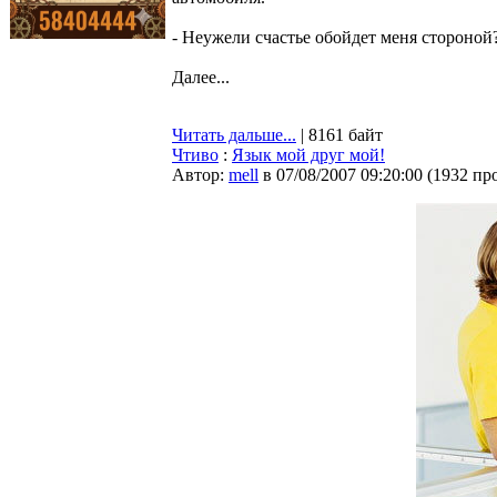
- Неужели счастье обойдет меня стороной?
Далее...
Читать дальше...
| 8161 байт
Чтиво
:
Язык мой друг мой!
Автор:
mell
в 07/08/2007 09:20:00
(
1932 пр