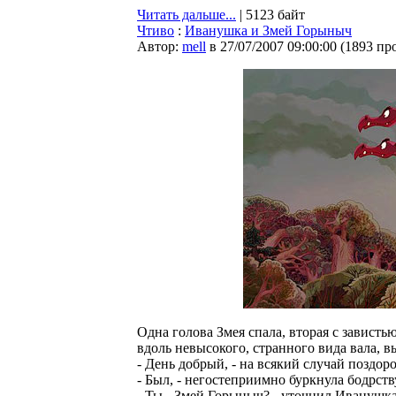
Читать дальше...
| 5123 байт
Чтиво
:
Иванушка и Змей Горыныч
Автор:
mell
в 27/07/2007 09:00:00
(
1893 пр
Одна голова Змея спала, вторая с зависть
вдоль невысокого, странного вида вала, в
- День добрый, - на всякий случай поздоро
- Был, - негостеприимно буркнула бодрст
- Ты - Змей Горыныч? - уточнил Иванушка