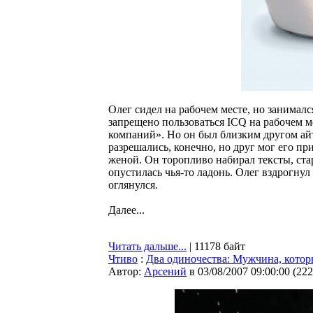
Олег сидел на рабочем месте, но занимал
запрещено пользоваться ICQ на рабочем ме
компаний». Но он был близким другом ай
разрешались, конечно, но друг мог его пр
женой. Он торопливо набирал тексты, стар
опустилась чья-то ладонь. Олег вздрогнул
оглянулся.
Далее...
Читать дальше...
| 11178 байт
Чтиво
:
Два одиночества: Мужчина, котор
Автор:
Арсений
в 03/08/2007 09:00:00
(
222