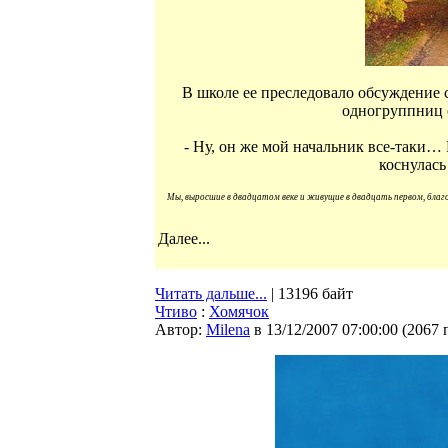
В школе ее преследовало обсуждение с
одногруппниц о 
- Ну, он же мой начальник все-таки… 
коснулас
Мы, выросшие в двадцатом веке и живущие в двадцать первом, благо
Далее...
Читать дальше...
| 13196 байт
Чтиво
:
Хомячок
Автор:
Milena
в 13/12/2007 07:00:00
(
2067 