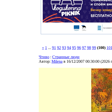
«
1
...
91
92
93
94
95
96
97
98
99
(100)
10
Чтиво
:
Странные люди
Автор:
Milena
в 16/12/2007 00:30:00
(
2026 