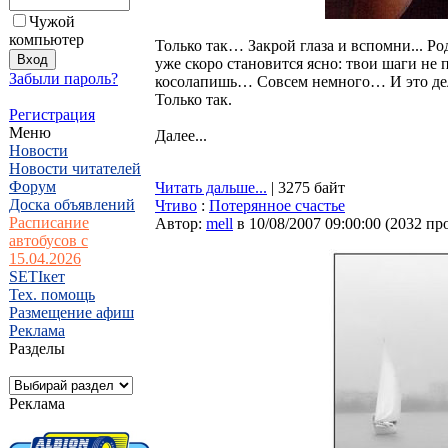
Чужой
компьютер
Только так… Закрой глаза и вспомни... Р
уже скоро становится ясно: твои шаги не
Забыли пароль?
косолапишь… Совсем немного… И это дел
Только так.
Регистрация
Меню
Далее...
Новости
Новости читателей
Форум
Читать дальше...
| 3275 байт
Доска объявлений
Чтиво
:
Потерянное счастье
Расписание
Автор:
mell
в 10/08/2007 09:00:00
(
2032 пр
автобусов с
15.04.2026
SETIкет
Тех. помощь
Размещение афиш
Реклама
Разделы
Реклама