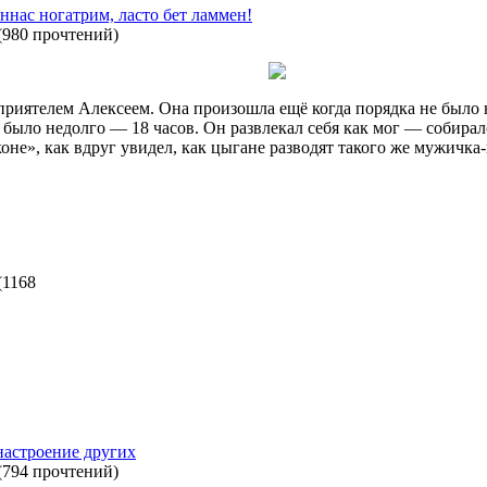
ннас ногатрим, ласто бет ламмен!
(
980 прочтений
)
риятелем Алексеем. Она произошла ещё когда порядка не было н
 было недолго — 18 часов. Он развлекал себя как мог — собирал
коне», как вдруг увидел, как цыгане разводят такого же мужичка
(
1168
настроение других
(
794 прочтений
)