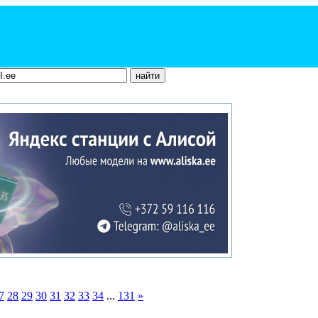
7
28
29
30
31
32
33
34
...
131
»