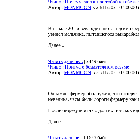
Чтиво
:
Почему сделанное тобой к тебе же
Автор:
MONMOON
в 23/11/2021 07:00:00
В начале 20-го века один шотландский фе
увидел мальчика, пытавшегося выкарабкат
Далее...
Читать дальше...
| 2449 байт
Чтиво
:
Притча о безмятежном разуме
Автор:
MONMOON
в 21/11/2021 07:00:00
Однажды фермер обнаружил, что потерял в
невелика, часы были дороги фермеру как 
После безрезультатных долгих поисков вдо
Далее...
Читать дальше...
| 1625 байт