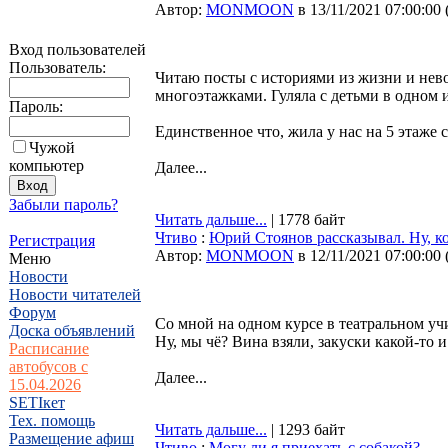
Автор:
MONMOON
в 13/11/2021 07:00:00
Вход пользователей
Пользователь:
Читаю посты с историями из жизни и нево
многоэтажками. Гуляла с детьми в одном из
Пароль:
Единственное что, жила у нас на 5 этаже 
Чужой
компьютер
Далее...
Забыли пароль?
Читать дальше...
| 1778 байт
Чтиво
:
Юрий Стоянов рассказывал. Ну, к
Регистрация
Автор:
MONMOON
в 12/11/2021 07:00:00
Меню
Новости
Новости читателей
Форум
Со мной на одном курсе в театральном учи
Доска объявлений
Ну, мы чё? Вина взяли, закуски какой-то
Расписание
автобусов с
Далее...
15.04.2026
SETIкет
Тех. помощь
Читать дальше...
| 1293 байт
Размещение афиш
Чтиво
:
Могу ли я приехать с собакой?