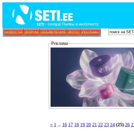
Реклама
«
1
...
16
17
18
19
20
21
22
23
24
(25)
26
2