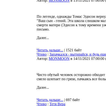
Автор:
MONMOON
в 15/11/2021 07:00:00
По легенде, однажды Томас Эдисон вернул
"Ваш сын - гений. Эта школа слишком мала
смерти матери (Эдисон к тому времени уж
письмо.
Далее...
Читать дальше...
| 1521 байт
Чтиво
:
Запачкался - вытирайся, и будь ещ
Автор:
MONMOON
в 14/11/2021 07:00:00
Чисто обутый человек осторожно обходит гр
смело шлепает по грязи, пачкаясь все бол
Далее...
Читать дальше...
| 697 байт
Чтиво
:
Тетя Вера