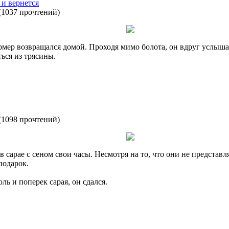
 и вернется
(
1037 прочтений
)
рмер возвращался домой. Проходя мимо болота, он вдруг услыш
ься из трясины.
(
1098 прочтений
)
 сарае с сеном свои часы. Несмотря на то, что они не представл
подарок.
ль и поперек сарая, он сдался.