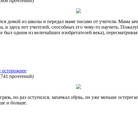
(
808 прочтений
)
ся домой из школы и передал маме письмо от учителя. Мама зачи
, и здесь нет учителей, способных его чему-то научить. Пожалуй
е был одним из величайших изобретателей века), пересматривая
е осторожнее
(
741 прочтений
)
язь, но раз оступился, запачкал обувь, он уже меньше остерегает
ьше и больше.