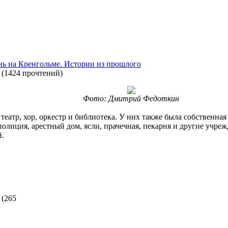
нь на Кренгольме. Истории из прошлого
(
1424 прочтений
)
Фото: Дмитрий Федоткин
театр, хор, оркестр и библиотека. У них также была собственна
 полиция, арестный дом, ясли, прачечная, пекарня и другие учр
й.
(
265