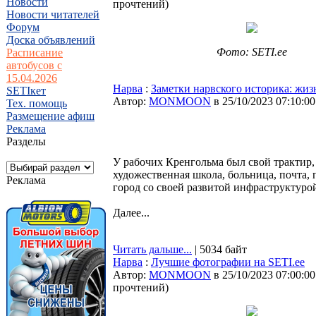
Новости
прочтений
)
Новости читателей
Форум
Доска объявлений
Фото: SETI.ee
Расписание
автобусов с
15.04.2026
Нарва
:
Заметки нарвского историка: жиз
SETIкет
Автор:
MONMOON
в 25/10/2023 07:10:00
Тех. помощь
Размещение афиш
Реклама
Разделы
У рабочих Кренгольма был свой трактир, 
художественная школа, больница, почта,
Реклама
город со своей развитой инфраструктуро
Далее...
Читать дальше...
| 5034 байт
Нарва
:
Лучшие фотографии на SETI.ee
Автор:
MONMOON
в 25/10/2023 07:00:00
прочтений
)