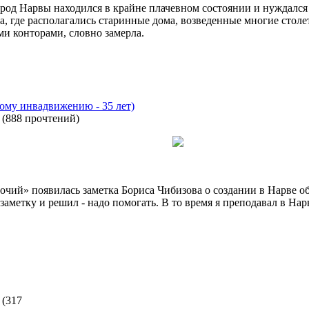
род Нарвы находился в крайне плачевном состоянии и нуждался в
а, где располагались старинные дома, возведенные многие столе
ми конторами, словно замерла.
ому инвадвижению - 35 лет)
(
888 прочтений
)
бочий» появилась заметка Бориса Чибизова о создании в Нарве 
 заметку и решил - надо помогать. В то время я преподавал в На
(
317