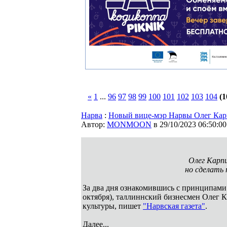
«
1
...
96
97
98
99
100
101
102
103
104
(1
Нарва
:
Новый вице-мэр Нарвы Олег Карп
Автор:
MONMOON
в 29/10/2023 06:50:00
Олег Карп
но сделать 
За два дня ознакомившись с принципами 
октября), таллиннский бизнесмен Олег 
культуры, пишет
"Нарвская газета"
.
Далее...