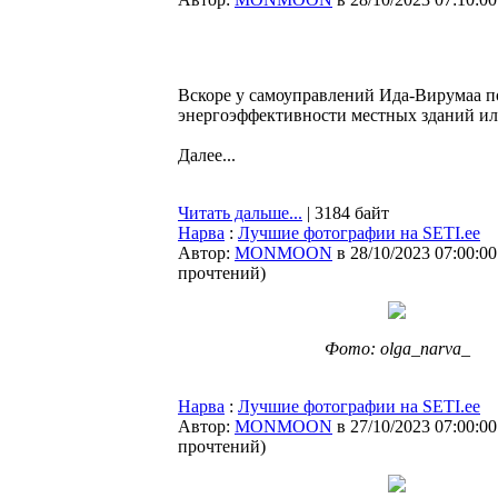
Вскоре у самоуправлений Ида-Вирумаа п
энергоэффективности местных зданий и
Далее...
Читать дальше...
| 3184 байт
Нарва
:
Лучшие фотографии на SETI.ee
Автор:
MONMOON
в 28/10/2023 07:00:00
прочтений
)
Фото: olga_narva_
Нарва
:
Лучшие фотографии на SETI.ee
Автор:
MONMOON
в 27/10/2023 07:00:00
прочтений
)