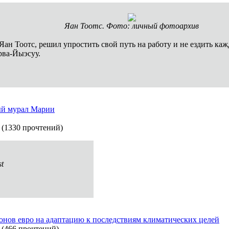
Яан Тоотс. Фото: личный фотоархив
ан Тоотс, решил упростить свой путь на работу и не ездить кажд
рва-Йыэсуу.
ый мурал Марии
(
1330 прочтений
)
t
нов евро на адаптацию к последствиям климатических целей
(
466 прочтений
)