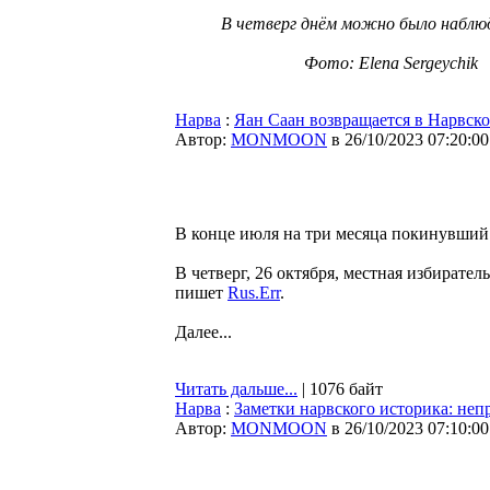
В четверг днём можно было наблю
Фото: Elena Sergeychik
Нарва
:
Яан Саан возвращается в Нарвско
Автор:
MONMOON
в 26/10/2023 07:20:00
В конце июля на три месяца покинувший 
В четверг, 26 октября, местная избирате
пишет
Rus.Err
.
Далее...
Читать дальше...
| 1076 байт
Нарва
:
Заметки нарвского историка: не
Автор:
MONMOON
в 26/10/2023 07:10:00