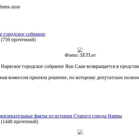
дать гало
е городское собрание
(
759 прочтений
)
Фото: SETI.ee
Нарвское городское собрание Яан Саан возвращается в предста
льная комиссия приняла решение, по которому депутатские полно
привлекательные факты из истории Старого города Нарвы
(
1448 прочтений
)