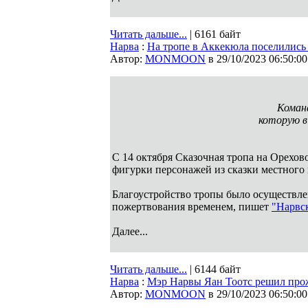
Читать дальше...
| 6161 байт
Нарва
:
На тропе в Аккекюла поселились
Автор:
MONMOON
в 29/10/2023 06:50:00
Коман
которую в
С 14 октября Сказочная тропа на Орехо
фигурки персонажей из сказки местного 
Благоустройство тропы было осуществле
пожертвования временем, пишет
"Нарвск
Далее...
Читать дальше...
| 6144 байт
Нарва
:
Мэр Нарвы Яан Тоотс решил про
Автор:
MONMOON
в 29/10/2023 06:50:00