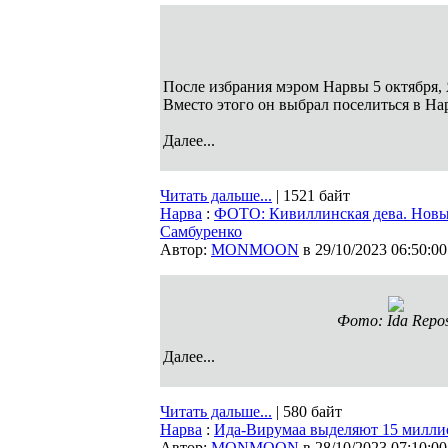
После избрания мэром Нарвы 5 октября, Я
Вместо этого он выбрал поселиться в На
Далее...
Читать дальше...
| 1521 байт
Нарва
:
ФОТО: Кивиллинская дева. Нов
Самбуренко
Автор:
MONMOON
в 29/10/2023 06:50:00
Фото: Ida Repos
Далее...
Читать дальше...
| 580 байт
Нарва
:
Ида-Вирумаа выделяют 15 миллио
Автор:
MONMOON
в 28/10/2023 07:10:00