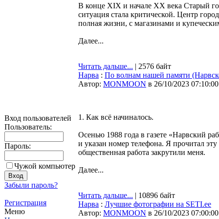
В конце XIX и начале XX века Старый го
ситуация стала критической. Центр город
полная жизни, с магазинами и купечески
Далее...
Читать дальше...
| 2576 байт
Нарва
:
По волнам нашей памяти (Нарвск
Автор:
MONMOON
в 26/10/2023 07:10:00
1. Как всё начиналось.
Вход пользователей
Пользователь:
Осенью 1988 года в газете «Нарвский ра
и указан номер телефона. Я прочитал эту
Пароль:
общественная работа закрутили меня.
Чужой компьютер
Далее...
Забыли пароль?
Читать дальше...
| 10896 байт
Регистрация
Нарва
:
Лучшие фотографии на SETI.ee
Меню
Автор:
MONMOON
в 26/10/2023 07:00:00