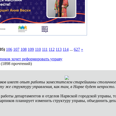
05)
106
107
108
109
110
111
112
113
114
...
627
»
иков хочет реформировать управу
(
1898 прочтений
)
иков имеет опыт работы заместителем старейшины столичног
ту же структуру управления, как там, в Нарве будет непросто
работы департаментов и отделов Нарвской городской управы, то
Карпиков планирует изменить структуру управы, объединить деп