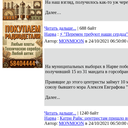
На наш взгляд, получилось как-то уж че
Далее…
Читать дальше...
| 688 байт
Нарва
:
⚡ "Перемен требуют наши сердца"
Автор:
MONMOON
в 24/10/2021 06:50:00
На муниципальных выборах в Нарве побе
получивший 15 из 31 мандата в горсобра
Правящие до этого центристы займут 10 
союзу бывшего мэра Алексея Евграфова "E
Далее...
Читать дальше...
| 1240 байт
Нарва
:
Катри Райк: центристам пришло в
Автор:
MONMOON
в 24/10/2021 06:50:00