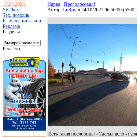
15.04.2026
Нарва
:
Проголосовал!
SETIкет
Автор:
LeRoy
в 24/10/2021 06:50:00
(
5500 
Тех. помощь
Размещение афиш
Реклама
Разделы
Реклама
Есть такая пословица: «Сделал дело - гул