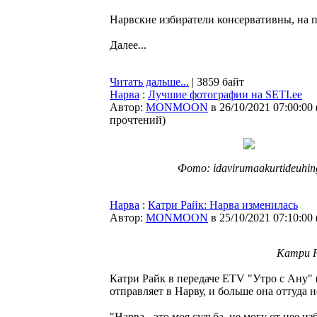
Нарвские избиратели консервативны, на 
Далее...
Читать дальше...
| 3859 байт
Нарва
:
Лучшие фотографии на SETI.ee
Автор:
MONMOON
в 26/10/2021 07:00:00
прочтений
)
Фото: idavirumaakurtideuhin
Нарва
:
Катри Райк: Нарва изменилась
Автор:
MONMOON
в 25/10/2021 07:10:00
Катри Р
Катри Райк в передаче ETV "Утро с Ану" (
отправляет в Нарву, и больше она оттуда н
"Нарва - это моя судьба, не могу от нее из