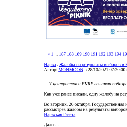
«
1
...
187
188
189
190
191
192
193
194
19
Нарва
:
Жалобы на результаты выборов в 
Автор:
MONMOON
в 28/10/2021 07:20:00
У центристов и EKRE возникли подозре
Как уже ранее писали, одну жалобу на ре
Во вторник, 26 октября, Государственная 
рассмотрев жалобы на результаты выборов
Нарвская Газета
.
Далее...