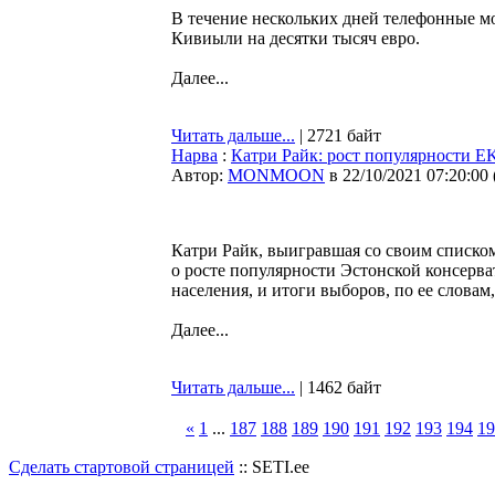
В течение нескольких дней телефонные м
Кивиыли на десятки тысяч евро.
Далее...
Читать дальше...
| 2721 байт
Нарва
:
Катри Райк: рост популярности E
Автор:
MONMOON
в 22/10/2021 07:20:00
Катри Райк, выигравшая со своим списко
о росте популярности Эстонской консерв
населения, и итоги выборов, по ее словам
Далее...
Читать дальше...
| 1462 байт
«
1
...
187
188
189
190
191
192
193
194
19
Сделать стартовой страницей
:: SETI.ee