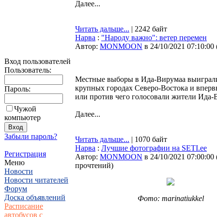
Далее...
Читать дальше...
| 2242 байт
Нарва
:
"Народу важно": ветер перемен
Автор:
MONMOON
в 24/10/2021 07:10:00
Вход пользователей
Пользователь:
Местные выборы в Ида-Вирумаа выиграли
крупных городах Северо-Востока и впервы
Пароль:
или против чего голосовали жители Ида-В
Чужой
Далее...
компьютер
Забыли пароль?
Читать дальше...
| 1070 байт
Нарва
:
Лучшие фотографии на SETI.ee
Регистрация
Автор:
MONMOON
в 24/10/2021 07:00:00
Меню
прочтений
)
Новости
Новости читателей
Форум
Доска объявлений
Фото: marinatiukkel
Расписание
автобусов с