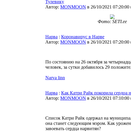
Тулевику
Автор:
MONMOON
в 26/10/2021 07:20:00
Фото: SETI.ee
Нарва
:
Коронавирус в Нарве
Автор:
MONMOON
в 26/10/2021 07:20:00
По состоянию на 26 октября за четырнад
человек, за сутки добавилось 29 положите
Narva linn
Нарва
:
Как Катри Райк покорила сердца 
Автор:
MONMOON
в 26/10/2021 07:10:00
Список Катри Райк одержал на муниципаль
она станет следующим мэром. Как уроженк
завоевать сердца нарвитян?