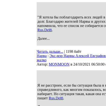
"Я хотела бы поблагодарить всех людей в
долг. Благодарю жителей Нарвы и других 
напомнила, что ее список не собирается 
Rus.Delfi
.
Далее...
Читать дальше...
| 1198 байт
Нарва
:
Экс-мэр Нарвы Алексей Евграфов:
жалко
Автор:
MONMOON
в 24/10/2021 06:50:00
Я не расстроен, если бы ситуация была в 
справедливого, как многим показалось, в
набирает. Но ситуация такая, какая она е
пишет
Rus.Delfi
.