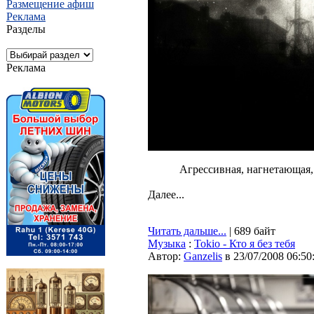
Размещение афиш
Реклама
Разделы
Реклама
Агрессивная, нагнетающая,
Далее...
Читать дальше...
| 689 байт
Музыка
:
Tokio - Кто я без тебя
Автор:
Ganzelis
в 23/07/2008 06:50