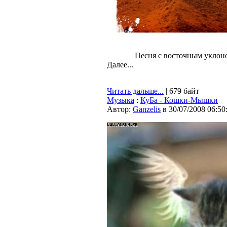
Песня с восточным уклоно
Далее...
Читать дальше...
| 679 байт
Музыка
:
КуБа - Кошки-Мышки
Автор:
Ganzelis
в 30/07/2008 06:50