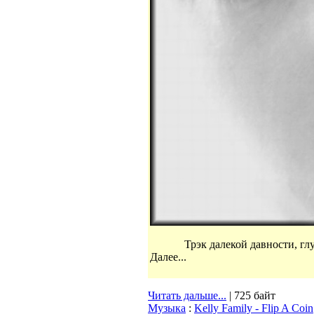
Трэк далекой давности, гл
Далее...
Читать дальше...
| 725 байт
Музыка
:
Kelly Family - Flip A Coin