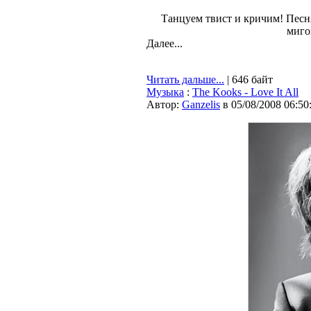
Танцуем твист и кричим! Пес
миго
Далее...
Читать дальше...
| 646 байт
Музыка
:
The Kooks - Love It All
Автор:
Ganzelis
в 05/08/2008 06:50