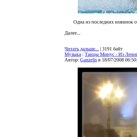
Одна из последних новинок от
Далее...
Читать дальше...
| 3191 байт
Музыка
:
Танцы Минус - Из Лени
Автор:
Ganzelis
в 18/07/2008 06:50