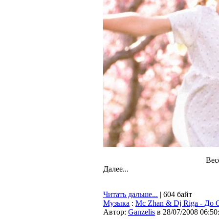
Вес
Далее...
Читать дальше...
| 604 байт
Музыка
:
Mc Zhan & Dj Riga - До
Автор:
Ganzelis
в 28/07/2008 06:50