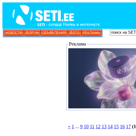
Реклама
«
1
...
9
10
11
12
13
14
15
16
17
(1