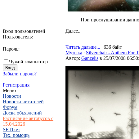
При прослушивании данно
Далее...
Вход пользователей
Пользователь:
Читать дальше...
| 636 байт
Пароль:
Музыка
:
Silverchair - Anthem For 
Автор:
Ganzelis
в 25/07/2008 06:50
Чужой компьютер
Забыли пароль?
Регистрация
Меню
Новости
Новости читателей
Форум
Доска объявлений
Расписание автобусов с
15.04.2026
SETIкет
Тех. помощь