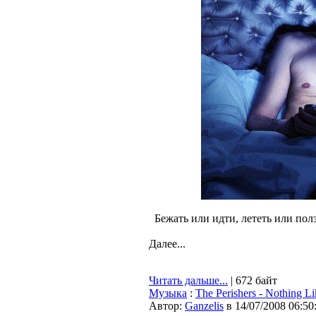
Бежать или идти, лететь или по
Далее...
Читать дальше...
| 672 байт
Музыка
:
The Perishers - Nothing L
Автор:
Ganzelis
в 14/07/2008 06:50