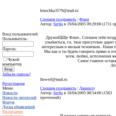
lenochka3579@mail.ru
Спешим поздравить
:
Флип
Автор:
Serjio
в 19/04/2005 09:29:00
(
1711 п
Вход пользователей
ДружиЩЩе Флип.. Спешим тебя поздрави
Пользователь:
улыбаеться, т.к. твое присутсвие дарит
интересным и милым человеком.. Наши по
Пароль:
Мы как и ты будем говорить прямо и отк
всем, любви, исполнения ж
Чужой
Самое главное остава
компьютер
Лёх
Забыли пароль?
flowerf@mail.ru
Регистрация
Меню
Спешим поздравить
:
Даниилу
Новости
Автор:
Serjio
в 18/04/2005 08:54:00
(
1563
Новости читателей
прочтений
)
Форум
Доска объявлений
Расписание
И разума советы не помогут,