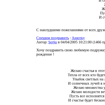
И с
Ж
Пу
И с
С наилудшими пожеланиями от всех друзе
Спешим поздравить
:
Анютку
Автор:
Serjio
в 04/04/2005 10:21:00
(
1466 п
Хочу поздравить свою любимую подружк
рождение !
Желаю счастья в этот
Тепла от всех кто буде
Улыбок светлых на 
И солнечных лучей в н
Желаю множества у
Желаю молодости ве
Пусть все исполнятся
И счастье будет беско