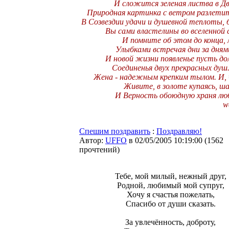
И сложится зеленая листва в Д
Природная картинка с ветром разлетит
В Созвездии удачи и душевной теплоты, 
Вы сами властелины во вселенной 
И помните об этом до конца, 
Улыбками встречая дни за дням
И новой жизни появленье пусть 
Соединенья двух прекрасных ду
Жена - надежным крепким тылом. И, 
Живите, в золоте купаясь, ш
И Верность обоюдную храня люб
w
Спешим поздравить
:
Поздравляю!
Автор:
UFFO
в 02/05/2005 10:19:00
(
1562
прочтений
)
Тебе, мой милый, нежный друг,
Родной, любимый мой супруг,
Хочу я счастья пожелать,
Спасибо от души сказать.
За увлечённость, доброту,