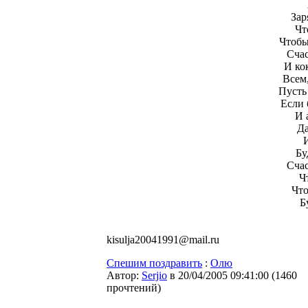
Зар
Чт
Чтобы
Счас
И ко
Всем
Пусть 
Если 
И 
Да
И
Бу
Счас
Ч
Что
Б
kisulja20041991@mail.ru
Спешим поздравить
:
Олю
Автор:
Serjio
в 20/04/2005 09:41:00
(
1460
прочтений
)