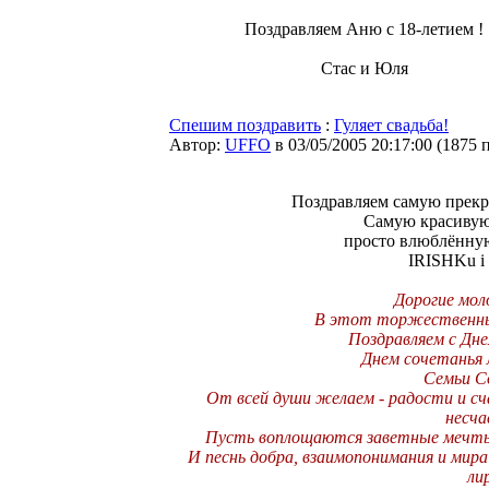
Поздравляем Аню с 18-летием !
Стас и Юля
Спешим поздравить
:
Гуляет свадьба!
Автор:
UFFO
в 03/05/2005 20:17:00
(
1875 
Поздравляем самую прекр
Самую красивую
просто влюблённу
IRISHKu i 
Дорогие мол
В этот торжественны
Поздравляем с Дн
Днем сочетанья 
Семьи С
От всей души желаем - радости и с
несча
Пусть воплощаются заветные мечты,
И песнь добра, взаимопонимания и мир
ли