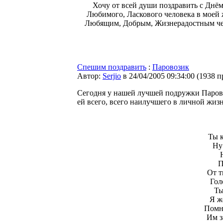
Хочу от всей души поздравить с Днё
Любимого, Ласкового человека в моей 
Любящим, Добрым, Жизнерадостным чело
Спешим поздравить
:
Паровозик
Автор:
Serjio
в 24/04/2005 09:34:00
(
1938 п
Сегодня у нашей лучшей подружки Парово
ей всего, всего наилучшего в личной жиз
Ты 
Ну 
П
От т
Гол
Ты
Я ж
Помн
Им з