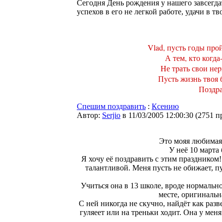
Сегодня День рождения у нашего завсегдат
успехов в его не легкой работе, удачи в т
Vlad, пyсть годы пpой
А тем, кто когда
Hе тpать свои неp
Пyсть жизнь твоя 
Поздpа
Спешим поздравить
:
Ксению
Автор:
Serjio
в 11/03/2005 12:00:30
(
2751 п
Это мояя любима
У неё 10 марта
Я хочу её поздравить с этим праздником!
талантливой. Меня пусть не обижает, пу
Учиться она в 13 школе, вроде нормально
месте, оригинальн
С ней никогда не скучно, найдёт как разве
гуляеет или на треньки ходит. Она у мен