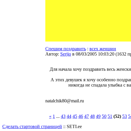
Спешим поздравить
:
всех женщин
Автор:
Serjio
в 08/03/2005 10:03:20
(
1632 п
Для начала хочу поздравить весь женск
А этих девушек я хочу особенно поздра
никогда не спадала улыбка с в
natalchik80@mail.ru
«
1
...
43
44
45
46
47
48
49
50
51
(52)
53
5
Сделать стартовой страницей
:: SETI.ee