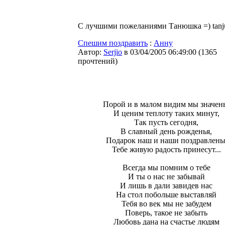
C лучшими пожеланиями Танюшка =) tanju
Спешим поздравить
:
Анну
Автор:
Serjio
в 03/04/2005 06:49:00
(
1365
прочтений
)
Порой и в малом видим мы значен
И ценим теплоту таких минут,
Так пусть сегодня,
В славный день рожденья,
Подарок наш и наши поздравлень
Тебе живую радость принесут...
Всегда мы помним о тебе
И ты о нас не забывай
И лишь в дали завидев нас
На стол побольше выставляй
Тебя во век мы не забудем
Поверь, такое не забыть
Любовь дана на счастье людям