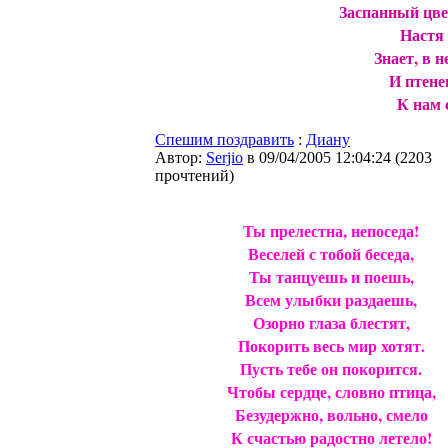
Заспанный цвет
Настя 
Знает, в 
И птене
К нам 
Спешим поздравить
:
Диану
Автор:
Serjio
в 09/04/2005 12:04:24
(
2203
прочтений
)
Ты прелестна, непоседа!
Веселей с тобой беседа,
Ты танцуешь и поешь,
Всем улыбки раздаешь,
Озорно глаза блестят,
Покорить весь мир хотят.
Пусть тебе он покорится.
Чтобы сердце, словно птица,
Безудержно, вольно, смело
К счастью радостно летело!