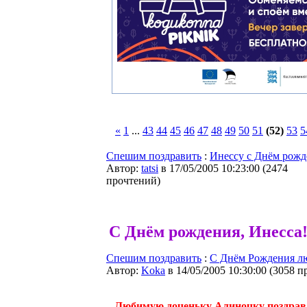
«
1
...
43
44
45
46
47
48
49
50
51
(52)
53
5
Спешим поздравить
:
Инессу с Днём рожд
Автор:
tatsi
в 17/05/2005 10:23:00
(
2474
прочтений
)
С Днём рождения, Инесса
Спешим поздравить
:
С Днём Рождения л
Автор:
Koka
в 14/05/2005 10:30:00
(
3058 п
Любимую доченьку Алиночку поздравл