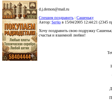
d.j.demon@mail.ru
Спешим поздравить
:
Сашеньку
Автор:
Serjio
в 15/04/2005 12:44:21
(
2345 п
Хочу поздравить свою подружку Сашеньку
счастья и взаимной любви!
Те
Д
П