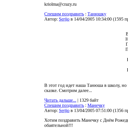
kriolma@crazy.ru
Спешим поздравить
:
Танюшку
Автор:
Serjio
в 14/04/2005 10:34:00
(
1595 п
В
Н
П
П
В этот год идет наша Танюша в школу, но к
сказке. Смотрим далее...
Читать дальше...
| 1329 байт
Спешим поздравить
:
Манечку
Автор:
Serjio
в 13/04/2005 07:51:00
(
1356 п
Хотим поздравить Манечку с Днём Рожедни
обаятельной!!!