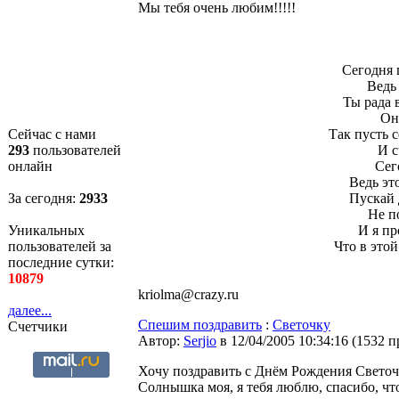
Мы тебя очень любим!!!!!
Сегодня 
Ведь 
Ты рада в
Он
Сейчас с нами
Так пусть 
293
пользователей
И с
онлайн
Сег
Ведь эт
За сегодня:
2933
Пускай 
Не п
Уникальных
И я пр
пользователей за
Что в этой
последние сутки:
10879
kriolma@crazy.ru
далее...
Спешим поздравить
:
Светочку
Счетчики
Автор:
Serjio
в 12/04/2005 10:34:16
(
1532 п
Хочу поздравить с Днём Рождения Светочк
Солнышка моя, я тебя люблю, спасибо, чт