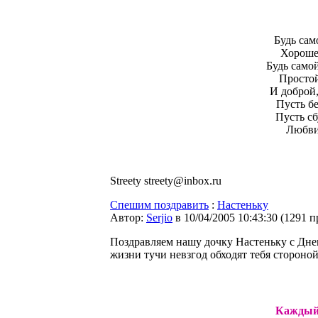
Будь сам
Хороше
Будь само
Простой
И доброй,
Пусть бе
Пусть сб
Любви 
Streety streety@inbox.ru
Спешим поздравить
:
Настеньку
Автор:
Serjio
в 10/04/2005 10:43:30
(
1291 п
Поздравляем нашу дочку Настеньку с Дне
жизни тучи невзгод обходят тебя стороно
Каждый 