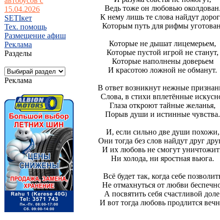
автобусов с
Ведь тоже он любовью околдован
15.04.2026
К нему лишь те слова найдут дорог
SETIкет
Которым путь для рифмы уготован
Тех. помощь
Размещение афиш
Которые не дышат лицемерьем,
Реклама
Которые пустой игрой не станут,
Разделы
Которые наполнены доверьем
И красотою ложной не обманут.
Реклама
В ответ возникнут нежные признан
Слова, в стихи вплетённые искусн
Глаза откроют тайные желанья,
Порыв души и истинные чувства.
И, если сильно две души похожи,
Они тогда без слов найдут друг дру
И их любовь не смогут уничтожит
Ни холода, ни яростная вьюга.
Всё будет так, когда себе позволит
Не отмахнуться от любви беспечно
А посвятить себя счастливой доле
И вот тогда любовь продлится вечн