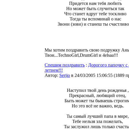
Придется нам тебя любить
Но может быть случиться так
Что станет вдруг тебе тоскливо
Тогда ты вспоминай о нас
Звони (зови) и станеш ты счастливо
Мы хотим поздравить свою подружку Ань
Твои...TechnoGirl,DrumGirl и 4elsaa!!!
Спешим поздравить
:
Дорогого папочку с 
летием!!!
Автор:
Serjio
в 24/03/2005 15:06:55
(
1889 п
Наступил твой день рожденья ,
Прекрасный, любящий отец,
Быть может ты бываешь строгим
Но это всё не важно, ведь.
Ты самый лучший папа в мире,
Тебе нельзя зла пожелать,
Ты заслужил лишь только счасть