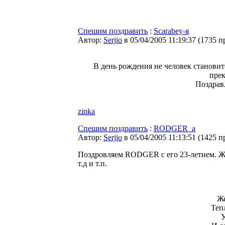
Спешим поздравить
:
Scarabey-я
Автор:
Serjio
в 05/04/2005 11:19:37
(
1735 п
В день рождения не человек становит
прек
Поздравл
zinka
Спешим поздравить
:
RODGER_a
Автор:
Serjio
в 05/04/2005 11:13:51
(
1425 п
Поздровляем RODGER с его 23-летием. Ж
т.д и т.п.
Же
Тепл
У