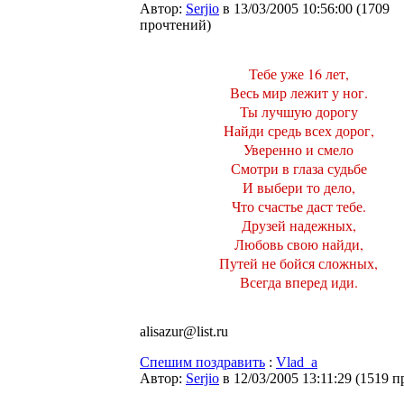
Автор:
Serjio
в 13/03/2005 10:56:00
(
1709
прочтений
)
Тебе уже 16 лет,
Весь мир лежит у ног.
Ты лучшую дорогу
Hайди средь всех дорог,
Уверенно и смело
Смотри в глаза судьбе
И выбери то дело,
Что счастье даст тебе.
Друзей надежных,
Любовь свою найди,
Путей не бойся сложных,
Всегда вперед иди.
alisazur@list.ru
Спешим поздравить
:
Vlad_a
Автор:
Serjio
в 12/03/2005 13:11:29
(
1519 п