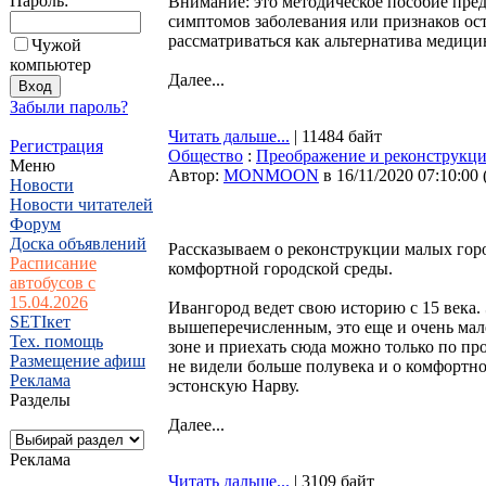
Пароль:
Внимание: это методическое пособие пред
симптомов заболевания или признаков ос
рассматриваться как альтернатива медици
Чужой
компьютер
Далее...
Забыли пароль?
Читать дальше...
| 11484 байт
Регистрация
Общество
:
Преображение и реконструкци
Меню
Автор:
MONMOON
в 16/11/2020 07:10:00
Новости
Новости читателей
Форум
Доска объявлений
Рассказываем о реконструкции малых гор
Расписание
комфортной городской среды.
автобусов с
15.04.2026
Ивангород ведет свою историю с 15 века. 
SETIкет
вышеперечисленным, это еще и очень мал
Тех. помощь
зоне и приехать сюда можно только по пр
Размещение афиш
не видели больше полувека и о комфортно
Реклама
эстонскую Нарву.
Разделы
Далее...
Реклама
Читать дальше...
| 3109 байт