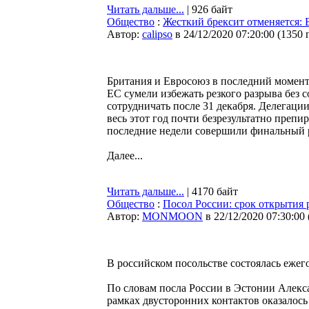
Читать дальше...
| 926 байт
Общество
:
Жесткий брексит отменяется: 
Автор:
calipso
в 24/12/2020 07:20:00
(
1350 
Британия и Евросоюз в последний момент
ЕС сумели избежать резкого разрыва без с
сотрудничать после 31 декабря. Делегаци
весь этот год почти безрезультатно преп
последние недели совершили финальный ры
Далее...
Читать дальше...
| 4170 байт
Общество
:
Посол России: срок открытия 
Автор:
MONMOON
в 22/12/2020 07:30:00
В российском посольстве состоялась ежег
По словам посла России в Эстонии Алекса
рамках двусторонних контактов оказалос