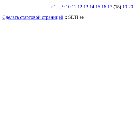
«
1
...
9
10
11
12
13
14
15
16
17
(18)
19
20
Сделать стартовой страницей
:: SETI.ee