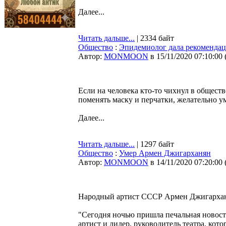
Далее...
Читать дальше...
| 2334 байт
Общество
:
Эпидемиолог дала рекомендац
Автор:
MONMOON
в 15/11/2020 07:10:00
Если на человека кто-то чихнул в общест
поменять маску и перчатки, желательно у
Далее...
Читать дальше...
| 1297 байт
Общество
:
Умер Армен Джигарханян
Автор:
MONMOON
в 14/11/2020 07:20:00
Народный артист СССР Армен Джигарханян
"Сегодня ночью пришла печальная новос
артист и лидер, руководитель театра, кото