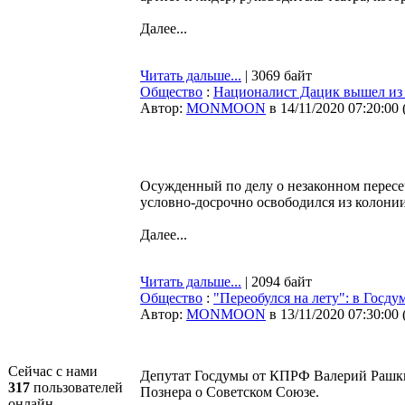
Далее...
Читать дальше...
| 3069 байт
Общество
:
Националист Дацик вышел из
Автор:
MONMOON
в 14/11/2020 07:20:00
Осужденный по делу о незаконном перес
условно-досрочно освободился из колонии
Далее...
Читать дальше...
| 2094 байт
Общество
:
"Переобулся на лету": в Госд
Автор:
MONMOON
в 13/11/2020 07:30:00
Сейчас с нами
Депутат Госдумы от КПРФ Валерий Рашки
317
пользователей
Познера о Советском Союзе.
онлайн