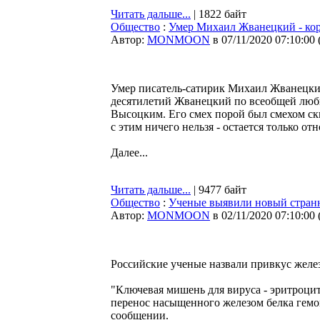
Читать дальше...
| 1822 байт
Общество
:
Умер Михаил Жванецкий - кор
Автор:
MONMOON
в 07/11/2020 07:10:00
Умер писатель-сатирик Михаил Жванецкий
десятилетий Жванецкий по всеобщей любв
Высоцким. Его смех порой был смехом скво
с этим ничего нельзя - остается только от
Далее...
Читать дальше...
| 9477 байт
Общество
:
Ученые выявили новый стран
Автор:
MONMOON
в 02/11/2020 07:10:00
Российские ученые назвали привкус желе
"Ключевая мишень для вируса - эритроцит
перенос насыщенного железом белка гемог
сообщении.