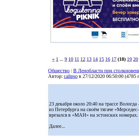
«
1
...
9
10
11
12
13
14
15
16
17
(18)
19
20
Общество
:
В Ленобласти при столкновени
Автор:
calipso
в 27/12/2020 06:50:00
(
4785 
23 декабря около 20:40 на трассе Волог
из Петербурга на своём тягаче «Мерседе
врезался в «МАН» на эстонских номерах.
Далее...