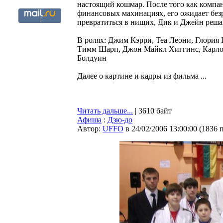
настоящий кошмар. После того как компан
финансовых махинациях, его ожидает безр
превратиться в нищих, Дик и Джейн реша
В ролях: Джим Кэрри, Теа Леони, Глория
Тимм Шарп, Джон Майкл Хиггинс, Карлос
Болдуин
Далее о картине и кадры из фильма ...
Читать дальше...
| 3610 байт
Афиша
:
Дзю-до
Автор:
UFFO
в 24/02/2006 13:00:00
(
1836 