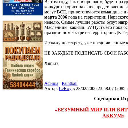
В этом году, как и в прошлом, будет пра
конкурс на оригинальное представление 
могут ВСЕ, приветствуются командные и
марта 2006
года на территории Нарвского
неделю. Самые лучшие работы будут
нагр
Масленицы, какими...?? Пусть это пока о
праздничном костре на территории ДК Гер
И скажу по секрету, уже представленные 
НЕ ЗАБУДЬТЕ ПОДПИСАТЬ СВОИ РАБО
XimEra
Афиша
:
Paintball
Автор:
LeRoy
в 28/02/2006 23:58:07
(
2085 
Сценарная Иг
«БЕЗУМНЫЙ МИР ИЛИ БИТ
АККУМ»