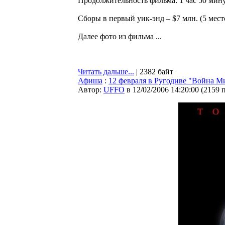
Продолжительность фильма: 1 час 50 мин
Сборы в первый уик-энд – $7 млн. (5 мест
Далее фото из фильма ...
Читать дальше...
| 2382 байт
Афиша
:
12 февраля в Ругодиве "Война М
Автор:
UFFO
в 12/02/2006 14:20:00
(
2159 