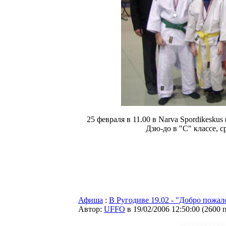
25 февраля в 11.00 в Narva Spordikesku
Дзю-до в "С" классе, с
Афиша
:
В Ругодиве 19.02 - "Добро пожал
Автор:
UFFO
в 19/02/2006 12:50:00
(
2600 