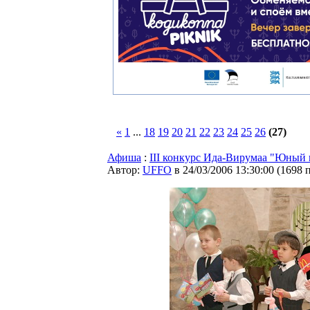
«
1
...
18
19
20
21
22
23
24
25
26
(27)
Афиша
:
III конкурс Ида-Вирумаа "Юный 
Автор:
UFFO
в 24/03/2006 13:30:00
(
1698 