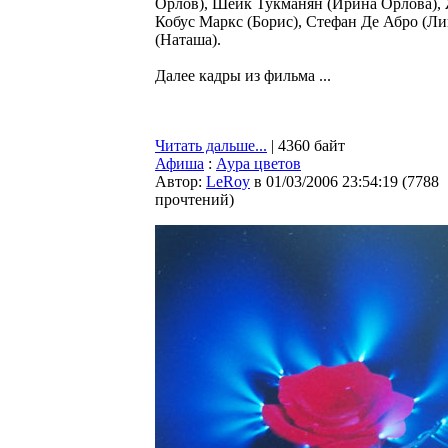
Орлов), Шейк Тукманян (Ирина Орлова), 
Кобус Маркс (Борис), Стефан Де Абро (Ли
(Наташа).
Далее кадры из фильма ...
Читать дальше...
| 4360 байт
Афиша
:
Аура цветов
Автор:
LeRoy
в 01/03/2006 23:54:19
(
7788
прочтений
)