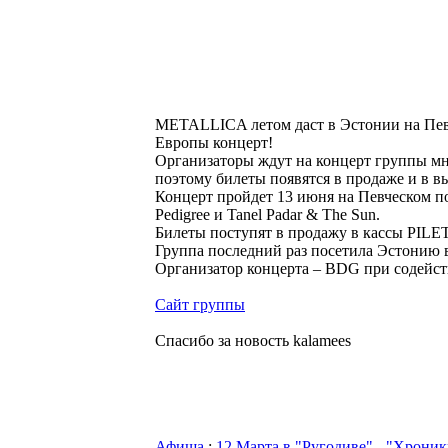
METALLICA летом даст в Эстонии на Пев
Европы концерт!
Организаторы ждут на концерт группы мн
поэтому билеты появятся в продаже и в 
Концерт пройдет 13 июня на Певческом пол
Pedigree и Tanel Padar & The Sun.
Билеты поступят в продажу в кассы PILETI
Группа последний раз посетила Эстонию в
Организатор концерта – BDG при содейст
Сайт группы
Спасибо за новость kalamees
Афиша
:
12 Марта в "Ругодиве" - "Хрони