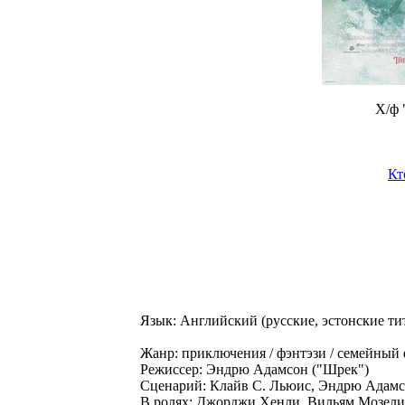
Х/ф 
Кт
Язык: Английский (русские, эстонские ти
Жанр: приключения / фэнтэзи / семейный
Режиссер: Эндрю Адамсон ("Шрек")
Сценарий: Клайв С. Льюис, Эндрю Адамс
В ролях: Джорджи Хенли, Вильям Мозели,