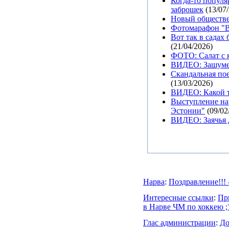
Когда-то популя
заброшек
(13/07
Новый обществе
Фотомарафон "Вс
Вот так в садах
(21/04/2026)
ФОТО: Салат с 
ВИДЕО: Зашумел
Скандальная пое
(13/03/2026)
ВИДЕО: Какой т
Выступление на
Эстонии"
(09/02
ВИДЕО: Заячья д
Нарва
:
Поздравление!!! -
Интересные ссылки
:
Пр
в Нарве ЧМ по хоккею ;
Глас администрации
:
До