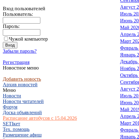
Сентябр
Август 
Вход пользователей
Июль 20
Пользователь:
Июнь 20
Пароль:
Май 202
Апрель 
Чужой компьютер
Март 20
Февраль
Забыли пароль?
Январь 
Декабрь
Регистрация
Новостное меню
Ноябрь 
Октябрь
Добавить новость
Сентябр
Архив новостей
Август 
Меню
Новости
Июль 20
Новости читателей
Июнь 20
Форум
Май 201
Доска объявлений
Апрель 
Расписание автобусов с 15.04.2026
Март 20
SETIкет
Тех. помощь
Февраль
Размещение афиш
Январь 