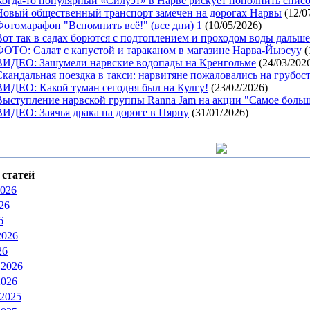
Когда-то популярный «Силуэт» в Нарве рискует пополнить спис
Новый общественный транспорт замечен на дорогах Нарвы
(12/0
Фотомарафон "Вспомнить всё!" (все дни) 1
(10/05/2026)
Вот так в садах борются с подтоплением и проходом воды дальше
ФОТО: Салат с капустой и тараканом в магазине Нарва-Йыэсуу
(
ВИДЕО: Зашумели нарвские водопады на Кренгольме
(24/03/202
Скандальная поездка в такси: нарвитяне пожаловались на грубост
ВИДЕО: Какой туман сегодня был на Кулгу!
(23/02/2026)
Выступление нарвской группы Ranna Jam на акции "Самое больш
ВИДЕО: Заячья драка на дороге в Пярну
(31/01/2026)
статей
2026
26
6
2026
26
 2026
2026
 2025