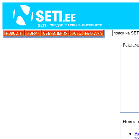
Реклам
Новост
В