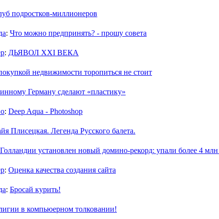
луб подростков-миллионеров
да
:
Что можно предпринять? - прошу совета
ер
:
ДЬЯВОЛ XXI ВЕКА
покупкой недвижимости торопиться не стоит
инному Герману сделают «пластику»
во
:
Deep Aqua - Photoshop
йя Плисецкая. Легенда Русского балета.
 Голландии установлен новый домино-рекорд: упали более 4 млн
ер
:
Оценка качества создания сайта
да
:
Бросай курить!
лигии в компьюерном толковании!