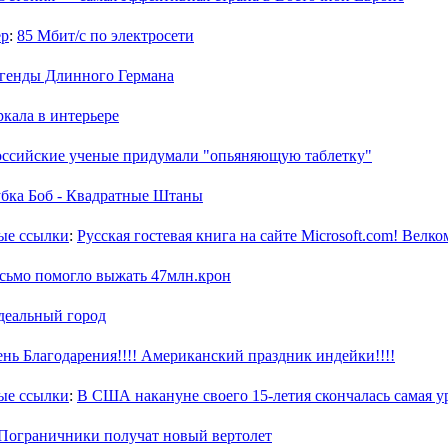
ер
:
85 Мбит/с по электросети
генды Длинного Германа
ркала в интерьере
оссийские ученые придумали "опьяняющую таблетку"
убка Боб - Квадратные Штаны
ые ссылки
:
Русская гостевая книга на сайте Microsoft.com! Велком
сьмо помогло выжать 47млн.крон
деальный город
нь Благодарения!!!! Американский праздник индейки!!!!
ые ссылки
:
В США накануне своего 15-летия скончалась самая у
Пограничники получат новый вертолет