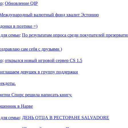
ер
:
Обновление QIP
Международный валютный фонд хвалит Эстонию
донки в поэтике =)
 для семьи
:
По результатам опроса среди покупателей презерват
здравлаю сам себя с друзьями )
ер
:
открылся новый игровой сервер СS 1.5
иглашаем девушек в группу поддержки
екдоты.
ритни Спирс решила написать книгу.
шенник в Нарве
 для семьи
:
ДЕНЬ ОТЦА В РЕСТОРАНЕ SALVADORE