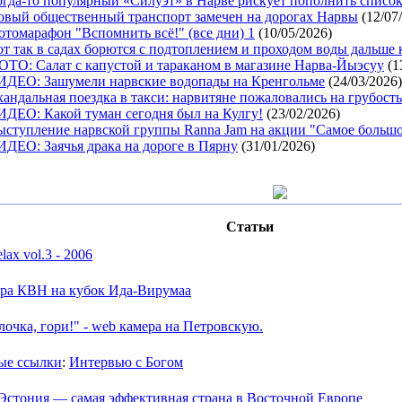
огда-то популярный «Силуэт» в Нарве рискует пополнить список
овый общественный транспорт замечен на дорогах Нарвы
(12/07
томарафон "Вспомнить всё!" (все дни) 1
(10/05/2026)
т так в садах борются с подтоплением и проходом воды дальше 
ОТО: Салат с капустой и тараканом в магазине Нарва-Йыэсуу
(1
ИДЕО: Зашумели нарвские водопады на Кренгольме
(24/03/2026)
андальная поездка в такси: нарвитяне пожаловались на грубость
ИДЕО: Какой туман сегодня был на Кулгу!
(23/02/2026)
ыступление нарвской группы Ranna Jam на акции "Самое большо
ИДЕО: Заячья драка на дороге в Пярну
(31/01/2026)
Статьи
lax vol.3 - 2006
ра КВН на кубок Ида-Вирумаа
лочка, гори!" - web камера на Петровскую.
ые ссылки
:
Интервью с Богом
Эстония — самая эффективная страна в Восточной Европе