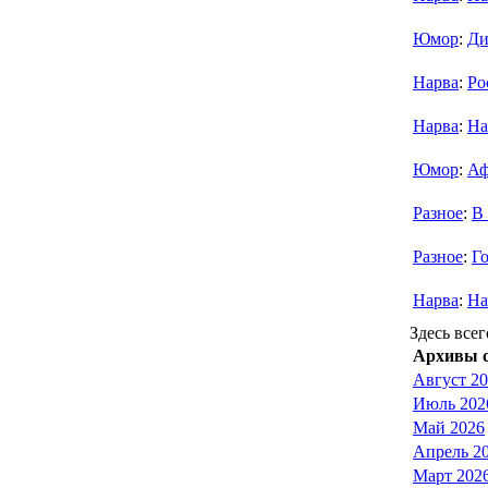
Юмор
:
Ди
Нарва
:
Ро
Нарва
:
На
Юмор
:
Аф
Разное
:
В
Разное
:
Г
Нарва
:
На
Здесь всег
Архивы с
Август 2
Июль 202
Май 2026
Апрель 2
Март 202