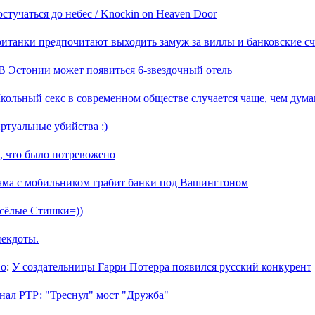
стучаться до небес / Knockin on Heaven Door
ританки предпочитают выходить замуж за виллы и банковские сч
В Эстонии может появиться 6-звездочный отель
кольный секс в современном обществе случается чаще, чем дум
ртуальные убийства :)
, что было потревожено
ама с мобильником грабит банки под Вашингтоном
сёлые Стишки=))
екдоты.
во
:
У создательницы Гарри Потерра появился русский конкурент
нал РТР: "Треснул" мост "Дружба"