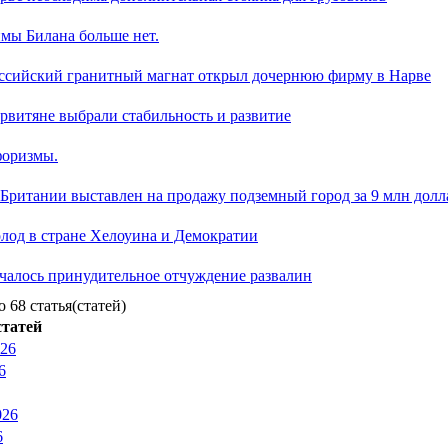
мы Билана больше нет.
ссийский гранитный магнат открыл дочернюю фирму в Нарве
рвитяне выбрали стабильность и развитие
оризмы.
 Британии выставлен на продажу подземный город за 9 млн долл
олод в стране Хелоуина и Демократии
чалось принудительное отчуждение развалин
о 68 статья(статей)
татей
026
6
026
6