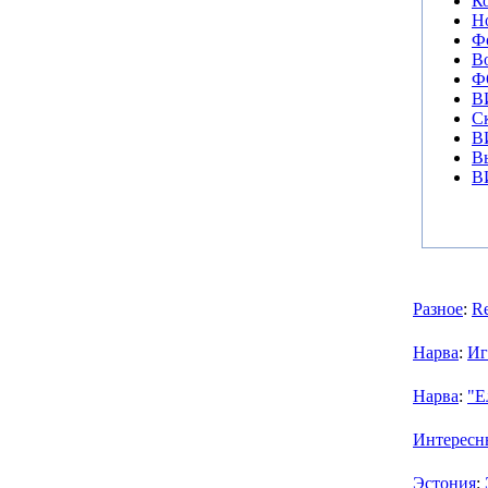
К
Н
Фо
Во
Ф
В
Ск
В
В
В
Разное
:
Re
Нарва
:
Иг
Нарва
:
"Е
Интересн
Эстония
: