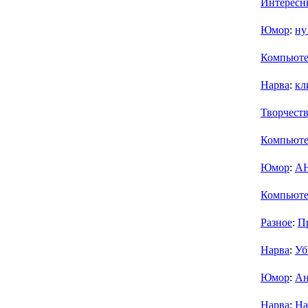
Интересн
Юмор
:
ну
Компьют
Нарва
:
кл
Творчест
Компьют
Юмор
:
А
Компьют
Разное
:
П
Нарва
:
Уб
Юмор
:
Ан
Нарва
:
На