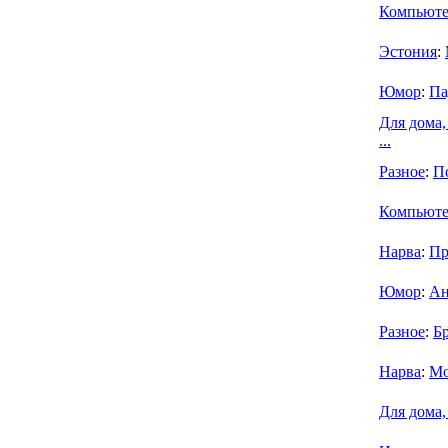
Компьют
Эстония
:
Юмор
:
Па
Для дома,
...
Разное
:
По
Компьют
Нарва
:
Пр
Юмор
:
Ан
Разное
:
Б
Нарва
:
Мо
Для дома,