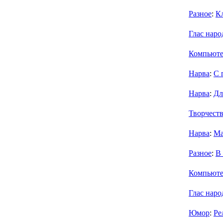
Разное
:
К
Глас наро
Компьют
Нарва
:
С 
Нарва
:
Дл
Творчест
Нарва
:
Ма
Разное
:
В
Компьют
Глас наро
Юмор
:
Ре