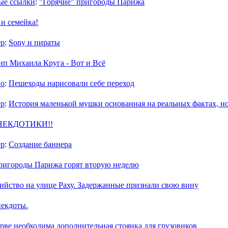
ые ссылки
:
"Горячие" пригороды Парижа
 и семейка!
ер
:
Sony и пираты
ип Михаила Круга - Вот и Всё
во
:
Пешеходы нарисовали себе переход
ер
:
История маленькой мушки основанная на реальных фактах, н
НЕКДОТИКИ!!
ер
:
Cоздание баннера
ригороды Парижа горят вторую неделю
ийство на улице Раху. Задержанные признали свою вину
екдоты.
рве необходима дополнительная стоянка для грузовиков