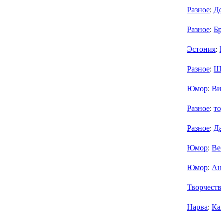
Разное
:
До
Разное
:
Б
Эстония
:
Разное
:
Ш
Юмор
:
Ви
Разное
:
то
Разное
:
Д
Юмор
:
Ве
Юмор
:
Ан
Творчест
Нарва
:
Ка