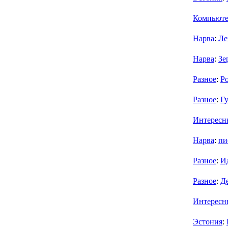
Компьют
Нарва
:
Ле
Нарва
:
Зе
Разное
:
Р
Разное
:
Г
Интересн
Нарва
:
пи
Разное
:
И
Разное
:
Де
Интересн
Эстония
: