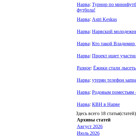
Нарва
:
Турнир по минифутб
футбола!
Нарва
:
Astri Keskus
Нарва
:
Нарвский молодежны
Нарва
:
Кто такой Владимир
Нарва
:
Проект ищет участни
Разное
:
Ёжики стали лысеть
Нарва
:
утерян телефон sams
Нарва
:
Родовым поместьям -
Нарва
:
КВН в Нарве
Здесь всего 18 статья(статей)
Архивы статей
Август 2026
Июль 2026