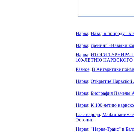
Нарва
:
Назад в природу - в
Нарва
:
тренинг «Навыки ко
Нарва
:
ИТОГИ ТУРНИРА 
100-ЛЕТИЮ НАРВСКОГО
Разное
:
В Антарктике пойм
Нарва
:
Открытие Нарвской
Нарва
:
Биография Памелы А
Нарва
:
К 100-летию нарвско
Глас народа
:
Mail.ru занима
Эстонии
Нарва
:
"Нарва-Транс" в Бал