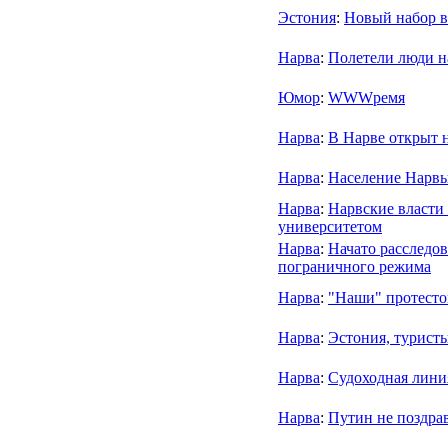
Эстония
:
Новый набор в
Нарва
:
Полетели люди н
Юмор
:
WWWремя
Нарва
:
В Нарве открыт 
Нарва
:
Население Нарвы
Нарва
:
Нарвские власти
университетом
Нарва
:
Hачато расследо
пограничного режима
Нарва
:
"Наши" протесто
Нарва
:
Эстония, турист
Нарва
:
Судоходная лини
Нарва
:
Путин не поздра