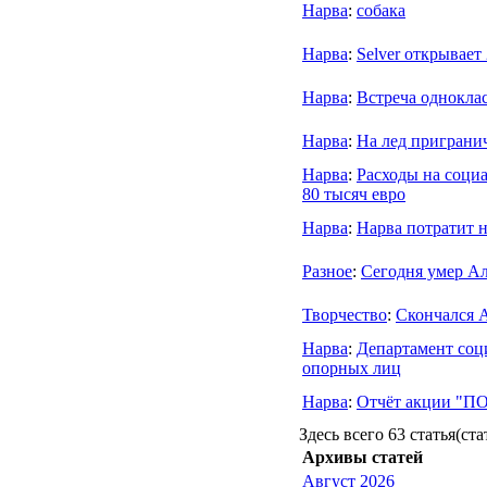
Нарва
:
собака
Нарва
:
Selver открывает
Нарва
:
Встреча однокла
Нарва
:
На лед приграни
Нарва
:
Расходы на социа
80 тысяч евро
Нарва
:
Нарва потратит н
Разное
:
Сегодня умер А
Творчество
:
Скончался 
Нарва
:
Департамент соц
опорных лиц
Нарва
:
Отчёт акции 
Здесь всего 63 статья(ста
Архивы статей
Август 2026