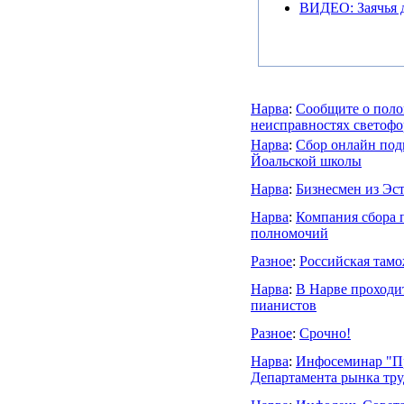
ВИДЕО: Заячья д
Нарва
:
Cообщите о поло
неисправностях светофо
Нарва
:
Сбор онлайн под
Йоальской школы
Нарва
:
Бизнесмен из Эст
Нарва
:
Компания сбора 
полномочий
Разное
:
Российская тамо
Нарва
:
В Нарве проходи
пианистов
Разное
:
Срочно!
Нарва
:
Инфосеминар "Пр
Департамента рынка тру