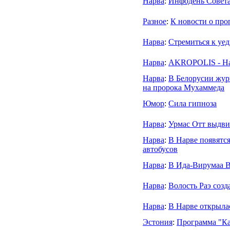
Нарва
:
Инфодень Совет
Разное
:
К новости о про
Нарва
:
Стремиться к уед
Нарва
:
AKROPOLIS - На
Нарва
:
В Белорусии жур
на пророка Мухаммеда
Юмор
:
Сила гипноза
Нарва
:
Урмас Отт выдви
Нарва
:
В Нарве появятс
автобусов
Нарва
:
В Ида-Вирумаа 
Нарва
:
Волость Раэ соз
Нарва
:
В Нарве открыла
Эстония
:
Программа "Ка