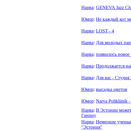
Нарва
:
GENEVA Jazz Cl
Юмор
:
Не каждый кот мо
Нарва
:
LOST - 4
Нарва
:
Для молодых пар
Нарва
:
появилось нов
Нарва
:
Продолжается на
Нарва
:
Для вас - Студия 
Юмор
:
высадка цветов
Юмор
:
Narva Polikliinik
Нарва
:
В Эстонии может
Ганину
Нарва
:
Немецкие ученые
"Эстония"