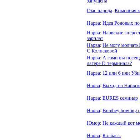
запущена
Глас народа
:
Крысиная к
Нарва
:
Идея Родовых по
Нарва
:
Нарвские энерге
зарплат
Нарва
:
Не могу молчать
С.Колпаковой
Нарва
:
А сами вы посещ
лагере D-терминала?
Нарва
:
12 или 6 или Уби
Нарва
:
Выход на Нарвск
Нарва
:
EURES семинар
Нарва
:
Bombey bowling p
Юмор
:
Не каждый кот мо
Нарва
:
Колбаса.