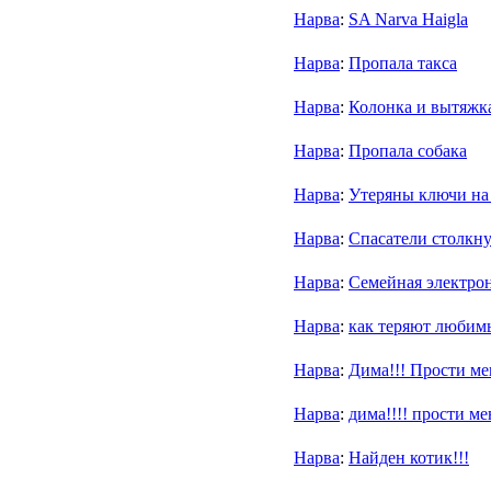
Нарва
:
SA Narva Haigla
Нарва
:
Пропала такса
Нарва
:
Колонка и вытяжк
Нарва
:
Пропала собака
Нарва
:
Утеряны ключи на
Нарва
:
Спасатели столкну
Нарва
:
Семейная электро
Нарва
:
как теряют любим
Нарва
:
Дима!!! Прости ме
Нарва
:
дима!!!! прости ме
Нарва
:
Найден котик!!!