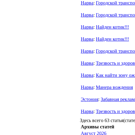
Нарва
:
Городской транспо
Нарва
:
Городской транспо
Нарва
:
Найден котик!!!
Нарва
:
Найден котик!!!
Нарва
:
Городской транспо
Нарва
:
Трезвость и здоро
Нарва
:
Как найти зону ож
Нарва
:
Манера вождения
Эстония
:
Забавная реклама
Нарва
:
Трезвость и здоро
Здесь всего 63 статья(стат
Архивы статей
Август 2026