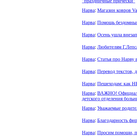
"праздничные причёски"
Нарва
:
Магазин ковров Va
Нарва
:
Помощь бездомны
Нарва
:
Осень ушла внезап
Нарва
:
Любителям Г.Лепса
Нарва
:
Статья про Нарву 
Нарва
:
Перевод текстов, 
Нарва
:
Пешеходам: как НЕ
Нарва
:
ВАЖНО! Официаль
детского отделения больн
Нарва
:
Уважаемые родите
Нарва
:
Благодарность фир
Нарва
:
Просим помощи, п