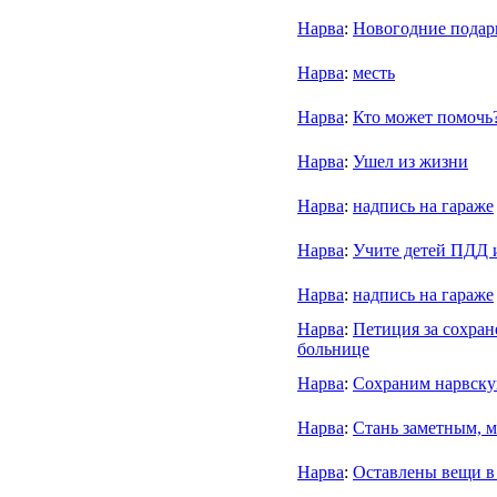
Нарва
:
Новогодние подар
Нарва
:
месть
Нарва
:
Кто может помочь
Нарва
:
Ушел из жизни
Нарва
:
надпись на гараже
Нарва
:
Учите детей ПДД 
Нарва
:
надпись на гараже
Нарва
:
Петиция за сохран
больнице
Нарва
:
Сохраним нарвску
Нарва
:
Стань заметным, 
Нарва
:
Оставлены вещи в 