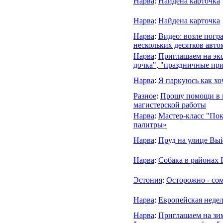
Нарва
:
Найдена карточка
Нарва
:
Найдена карточка
Нарва
:
Видео: возле погр
нескольких десятков авто
Нарва
:
Приглашаем на экс
дочка", "праздничные пр
Нарва
:
Я паркуюсь как хо
Разное
:
Прошу помощи в 
магистерской работы
Нарва
:
Мастер-класс "Пок
палитры»
Нарва
:
Пруд на улице Вы
Нарва
:
Собака в районах 
Эстония
:
Осторожно - со
Нарва
:
Европейская недел
Нарва
:
Приглашаем на зим