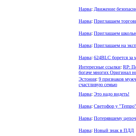
Нарва
:
Движение безопасн
Нарва
:
Приглашаем торговц
Нарва
:
Приглашаем школьн
Нарва
:
Приглашаем на эксп
Нарва
:
624BLC борется за 
Интересные ссылки
:
RP: П
богаче многих Оригинал н
Эстония
:
9 признаков мужч
счастливую семью
Нарва
:
Это надо видеть!
Нарва
:
Светофор у "Tempo
Нарва
:
Потерявшему цепоч
Нарва
:
Новый знак в ПДД