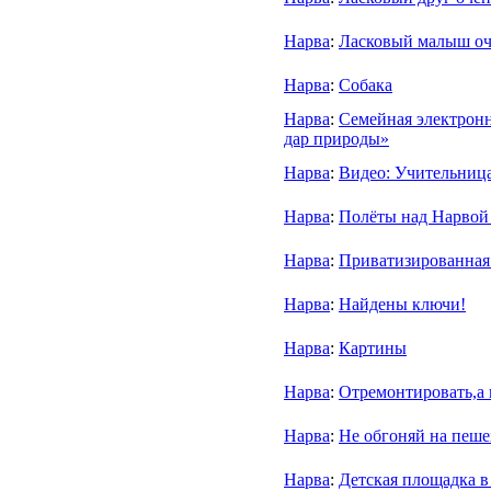
Нарва
:
Ласковый малыш оч
Нарва
:
Собака
Нарва
:
Семейная электронн
дар природы»
Нарва
:
Видео: Учительница
Нарва
:
Полёты над Нарвой 
Нарва
:
Приватизированная
Нарва
:
Найдены ключи!
Нарва
:
Картины
Нарва
:
Отремонтировать,а н
Нарва
:
Не обгоняй на пеше
Нарва
:
Детская площадка в