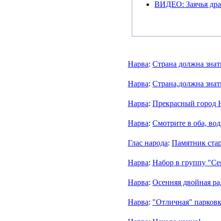
ВИДЕО: Заячья дра
Нарва
:
Страна должна знат
Нарва
:
Страна,должна знать
Нарва
:
Прекрасный город 
Нарва
:
Смотрите в оба, во
Глас народа
:
Памятник стар
Нарва
:
Набор в группу "Се
Нарва
:
Осенняя двойная ра
Нарва
:
"Отличная" парков