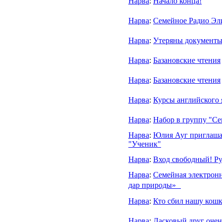
Нарва
:
Начало конца!
Нарва
:
Семейное Радио Эли 
Нарва
:
Утеряны документ
Нарва
:
Базановские чтения
Нарва
:
Базановские чтения
Нарва
:
Курсы английского 
Нарва
:
Набор в группу "Се
Нарва
:
Юлия Ауг приглаша
"Ученик"
Нарва
:
Вход свободный! Ру
Нарва
:
Семейная электронн
дар природы»
Нарва
:
Кто сбил нашу кошк
Нарва
:
Ласковый друг очен