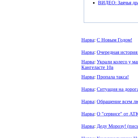
ВИДЕО: Заячья дра
Нарва
:
С Новым Годом!
Нарва
:
Очередная история
Нарва
:
Украли колесо у ма
Кангеласте 10а
Нарва
:
Пропала такса!
Нарва
:
Ситуация на дорог
Нарва
:
Обращение всем лю
Нарва
:
О "сервисе" от AT
Нарва
:
Деду Морозу! (пис