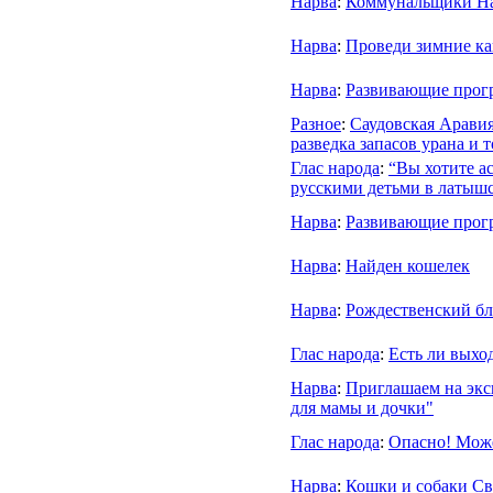
Нарва
:
Коммунальщики На
Нарва
:
Проведи зимние кан
Нарва
:
Развивающие прогр
Разное
:
Саудовская Аравия
разведка запасов урана и 
Глас народа
:
“Вы хотите а
русскими детьми в латыш
Нарва
:
Развивающие прогр
Нарва
:
Найден кошелек
Нарва
:
Рождественский бл
Глас народа
:
Есть ли выхо
Нарва
:
Приглашаем на экс
для мамы и дочки"
Глас народа
:
Опасно! Може
Нарва
:
Кошки и собаки Св