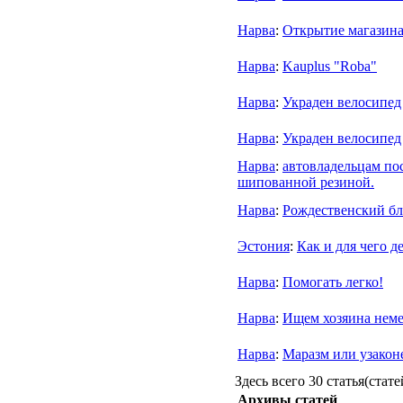
Нарва
:
Открытие магазина
Нарва
:
Kauplus "Roba"
Нарва
:
Украден велосипед
Нарва
:
Украден велосипед
Нарва
:
автовладельцам по
шипованной резиной.
Нарва
:
Рождественский бл
Эстония
:
Как и для чего 
Нарва
:
Помогать легко!
Нарва
:
Ищем хозяина неме
Нарва
:
Маразм или узакон
Здесь всего 30 статья(стате
Архивы статей