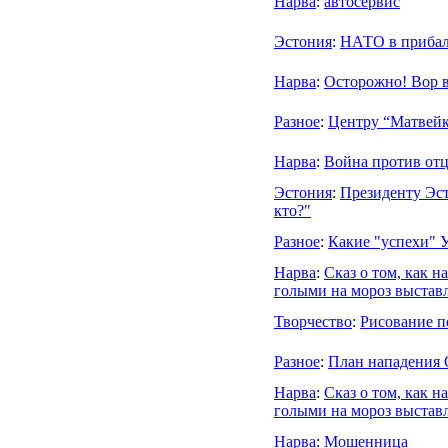
Нарва
:
автосервис
Эстония
:
НАТО в прибал
Нарва
:
Осторожно! Вор в
Разное
:
Центру “Матвейк
Нарва
:
Война против отц
Эстония
:
Президенту Эс
кто?"
Разное
:
Какие "успехи" 
Нарва
:
Сказ о том, как н
голыми на мороз выстав
Творчество
:
Рисование п
Разное
:
План нападения 
Нарва
:
Сказ о том, как 
голыми на мороз выстав
Нарва
:
Мошенница