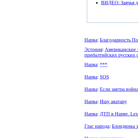
ВИДЕО: Заячья д
Нарва
:
Благодарность По
Эстония
:
Американские 
прибалтийских русских 
Нарва
:
***
Нарва
:
SOS
Нарва
:
Если завтра война
Нарва
:
Ищу аватару
Нарва
:
ДТП в Нарве. Lexu
Глас народа
:
Блондинка з