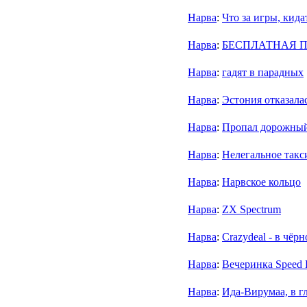
Нарва
:
Что за игры, кида
Нарва
:
БЕСПЛАТНАЯ ПР
Нарва
:
гадят в парадных
Нарва
:
Эстония отказала
Нарва
:
Пропал дорожный 
Нарва
:
Нелегальное такс
Нарва
:
Нарвское кольцо
Нарва
:
ZX Spectrum
Нарва
:
Crazydeal - в чёр
Нарва
:
Вечеринка Speed 
Нарва
:
Ида-Вирумаа, в г