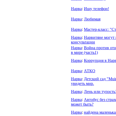
Нарва
:
Ищу телефон!
Нарва
:
Любимая
Нарва
:
Мастер-класс: "С
Нарва
:
Нарвитяне могут 
консультации
Нарва
:
Война против отц
в мире (часть1)
Нарва
:
Коррупция в Нарв
Нарва
:
АТКО
Нарва
:
Детский сад "Muin
увидеть мир.
Нарва
:
Лень или тупость
Нарва
:
Автобус без страх
может быть?
Нарва
:
найдена маленька