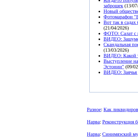
Когда-то попул
заброшек
(13/07
Новый обществе
Фотомарафон "В
Вот так в садах
(21/04/2026)
ФОТО: Салат с 
ВИДЕО: Зашуме
Скандальная пое
(13/03/2026)
ВИДЕО: Какой т
Выступление на
Эстонии"
(09/02
ВИДЕО: Заячья 
Разное
:
Как ликвидиров
Нарва
:
Реконструкция б
Нарва
:
Синимяэский му