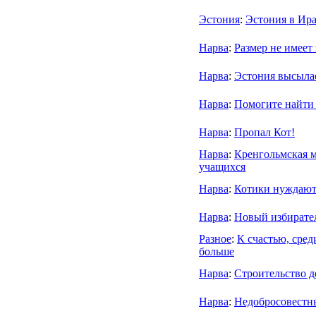
Эстония
:
Эстония в Ира
Нарва
:
Размер не имеет
Нарва
:
Эстония высылае
Нарва
:
Помогите найти 
Нарва
:
Пропал Кот!
Нарва
:
Кренгольмская м
учащихся
Нарва
:
Котики нуждают
Нарва
:
Новый избирате
Разное
:
К счастью, сре
больше
Нарва
:
Строительство д
Нарва
:
Недобросовестн