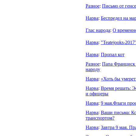
Разное
:
Письмо от генс
Нарва
:
Беспредел на ма
Глас народа
:
О временн
Нарва
:
"Teatejooks-2017
Нарва
:
Пропал кот
Разное
:
Папа Франциск з
народу
Нарва
:
«Хоть бы умерет
Нарва
:
Время решать: Э
и офицеры
Нарва
:
9 мая.Флаги про
Нарва
:
Ваши письма: Ко
транспортом?
Нарва
:
Завтра 9 мая. П