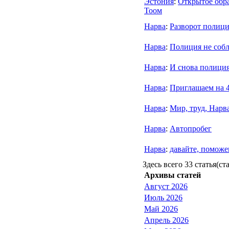
Эстония
:
Открытое обра
Тоом
Нарва
:
Разворот полиц
Нарва
:
Полиция не соб
Нарва
:
И снова полиция
Нарва
:
Приглашаем на 4
Нарва
:
Мир, труд, Нарв
Нарва
:
Автопробег
Нарва
:
давайте, поможе
Здесь всего 33 статья(ст
Архивы статей
Август 2026
Июль 2026
Май 2026
Апрель 2026