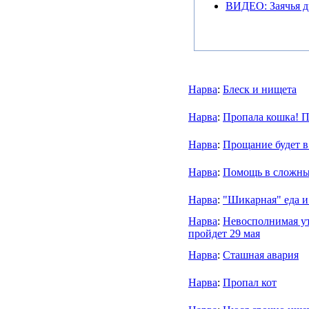
ВИДЕО: Заячья д
Нарва
:
Блеск и нищета
Нарва
:
Пропала кошка! П
Нарва
:
Прощание будет в 
Нарва
:
Помощь в сложны
Нарва
:
"Шикарная" еда и
Нарва
:
Невосполнимая ут
пройдет 29 мая
Нарва
:
Сташная авария
Нарва
:
Пропал кот