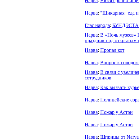
Нарва
:
Нюся срочно ище
Нарва
:
"Шикарная" еда и
Глас народа
:
БУНДЭСТА
Нарва
:
В «Ночь музеев» 
праздник под открытым 
Нарва
:
Пропал кот
Нарва
:
Вопрос к городск
Нарва
:
В связи с увелич
сотрудников
Нарва
:
Как вызвать курь
Нарва
:
Полицейские сор
Нарва
:
Пожар у Астри
Нарва
:
Пожар у Астри
Нарва
:
Шприцы от Narva 