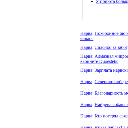
У приюта больш
Нарва
:
Похоронное бюр
января
Нарва
:
Спасибо за забо
Нарва
:
Алмазная микрод
кабинете Duoestetic
Нарва
:
Зарплата нарвск
Нарва
:
Северное побер
Нарва
:
Благодарность м
Нарва
:
Найдена собака 
Нарва
:
Кто потерял связ
Нарва
:
Что за бардак! 