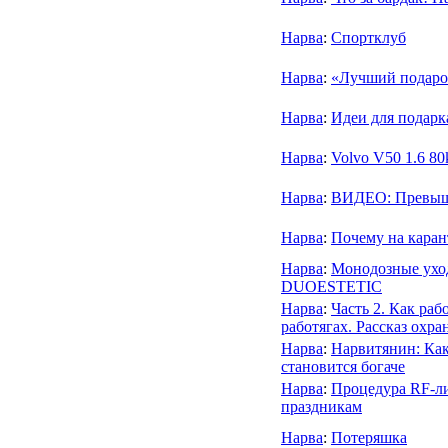
Нарва
:
Спортклуб
Нарва
:
«Лучший подарок
Нарва
:
Идеи для подарк
Нарва
:
Volvo V50 1.6 8
Нарва
:
ВИДЕО: Превыше
Нарва
:
Почему на каран
Нарва
:
Монодозные уход
DUOESTETIC
Нарва
:
Часть 2. Как раб
работягах. Рассказ охра
Нарва
:
Нарвитянин: Как
становится богаче
Нарва
:
Процедура RF-ли
праздникам
Нарва
:
Потеряшка