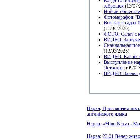
Когда-то популя
заброшек
(13/07/
Новый обществе
Фотомарафон "Вс
Вот так в садах
(21/04/2026)
ФОТО: Салат с к
ВИДЕО: Зашумел
Скандальная пое
(13/03/2026)
ВИДЕО: Какой ту
Выступление нар
Эстонии"
(09/02
ВИДЕО: Заячья д
Нарва
:
Приглашаем школ
английского языка
Нарва
:
«Minu Narva - Мо
Нарва
:
23.01 Вечер живо