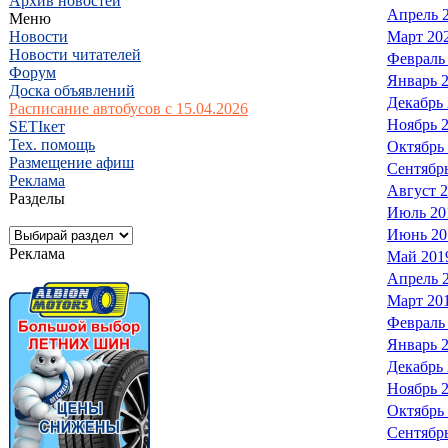
Архив новостей
Апрель 
Меню
Новости
Март 20
Новости читателей
Февраль
Форум
Январь 
Доска объявлений
Декабрь
Расписание автобусов с 15.04.2026
Ноябрь 
SETIкет
Тех. помощь
Октябрь
Размещение афиш
Сентябр
Реклама
Август 
Разделы
Июль 20
Июнь 20
Реклама
Май 201
Апрель 
Март 20
Февраль
Январь 
Декабрь
Ноябрь 
Октябрь
Сентябр