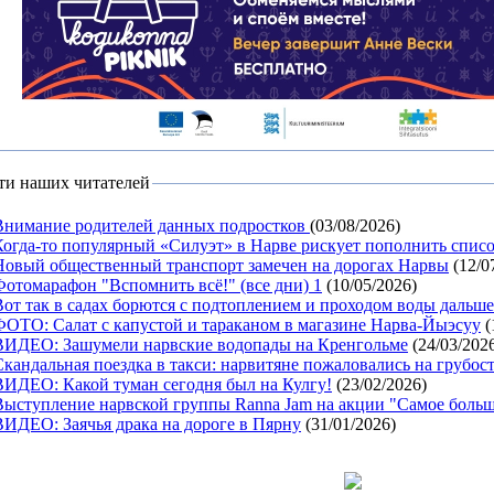
ти наших читателей
Внимание родителей данных подростков
(03/08/2026)
Когда-то популярный «Силуэт» в Нарве рискует пополнить спис
Новый общественный транспорт замечен на дорогах Нарвы
(12/0
Фотомарафон "Вспомнить всё!" (все дни) 1
(10/05/2026)
Вот так в садах борются с подтоплением и проходом воды дальше
ФОТО: Салат с капустой и тараканом в магазине Нарва-Йыэсуу
(
ВИДЕО: Зашумели нарвские водопады на Кренгольме
(24/03/202
Скандальная поездка в такси: нарвитяне пожаловались на грубост
ВИДЕО: Какой туман сегодня был на Кулгу!
(23/02/2026)
Выступление нарвской группы Ranna Jam на акции "Самое больш
ВИДЕО: Заячья драка на дороге в Пярну
(31/01/2026)