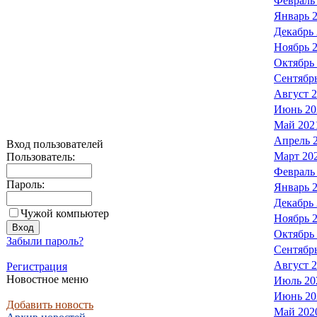
Февраль
Январь 
Декабрь
Ноябрь 
Октябрь
Сентябр
Август 
Июнь 20
Май 202
Апрель 
Вход пользователей
Март 20
Пользователь:
Февраль
Пароль:
Январь 
Декабрь
Чужой компьютер
Ноябрь 
Октябрь
Забыли пароль?
Сентябр
Август 
Регистрация
Новостное меню
Июль 20
Июнь 20
Добавить новость
Май 202