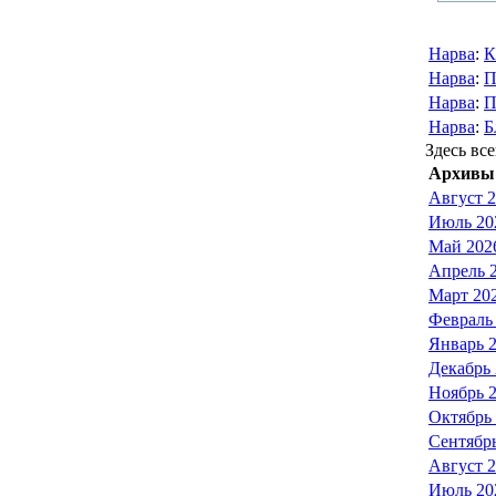
Нарва
:
К
Нарва
:
П
Нарва
:
П
Нарва
:
Б
Здесь все
Архивы 
Август 
Июль 20
Май 202
Апрель 
Март 20
Февраль
Январь 
Декабрь
Ноябрь 
Октябрь
Сентябр
Август 
Июль 20