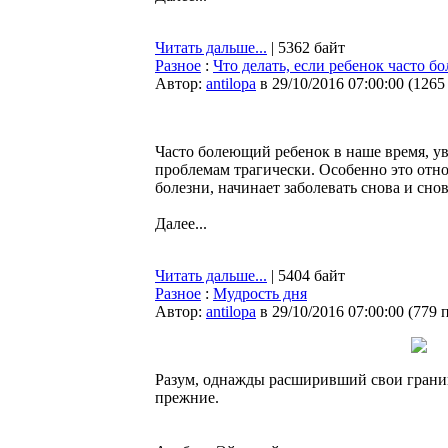
Читать дальше...
| 5362 байт
Разное
:
Что делать, если ребенок часто бо
Автор:
antilopa
в 29/10/2016 07:00:00
(
1265
Часто болеющий ребенок в наше время, ув
проблемам трагически. Особенно это относ
болезни, начинает заболевать снова и снов
Далее...
Читать дальше...
| 5404 байт
Разное
:
Мудрость дня
Автор:
antilopa
в 29/10/2016 07:00:00
(
779 
Разум, однажды расширивший свои границ
прежние.