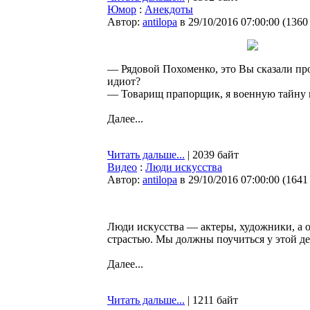
Юмор
:
Анекдоты
Автор:
antilopa
в 29/10/2016 07:00:00
(
1360
— Рядовой Похоменко, это Вы сказали про
идиот?
— Товарищ прапорщик, я военную тайну 
Далее...
Читать дальше...
| 2039 байт
Видео
:
Люди искусства
Автор:
antilopa
в 29/10/2016 07:00:00
(
1641
Люди искусства — актеры, художники, а о
страстью. Мы должны поучиться у этой дев
Далее...
Читать дальше...
| 1211 байт