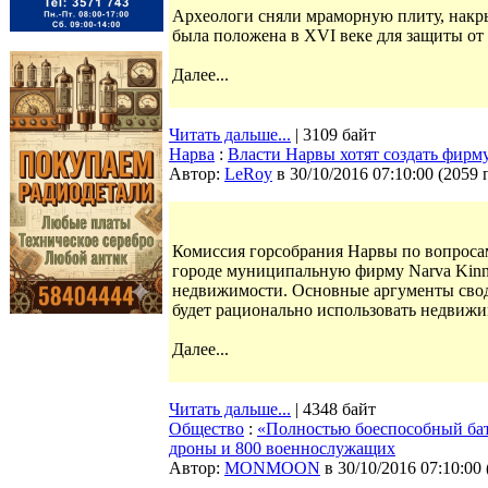
Археологи сняли мраморную плиту, накр
была положена в XVI веке для защиты от
Далее...
Читать дальше...
| 3109 байт
Нарва
:
Власти Нарвы хотят создать фир
Автор:
LeRoy
в 30/10/2016 07:10:00
(
2059 
Комиссия горсобрания Нарвы по вопросам
городе муниципальную фирму Narva Kinni
недвижимости. Основные аргументы сводя
будет рационально использовать недвижи
Далее...
Читать дальше...
| 4348 байт
Общество
:
«Полностью боеспособный бат
дроны и 800 военнослужащих
Автор:
MONMOON
в 30/10/2016 07:10:00