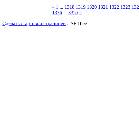
«
1
...
1318
1319
1320
1321
1322
1323
132
1336
...
3355
»
Сделать стартовой страницей
:: SETI.ee