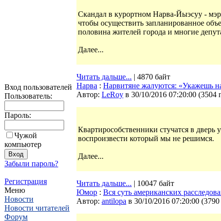
Скандал в курортном Нарва-Йыэсуу - мэр 
чтобы осуществить запланированное объе
половина жителей города и многие депут
Далее...
Читать дальше...
| 4870 байт
Нарва
:
Нарвитяне жалуются: «Укажешь на
Вход пользователей
Автор:
LeRoy
в 30/10/2016 07:20:00
(
3504 
Пользователь:
Пароль:
Квартирособственники стучатся в дверь 
Чужой
воспроизвести который мы не решимся.
компьютер
Далее...
Забыли пароль?
Регистрация
Читать дальше...
| 10047 байт
Меню
Юмор
:
Вся суть американских расследов
Новости
Автор:
antilopa
в 30/10/2016 07:20:00
(
3790
Новости читателей
Форум