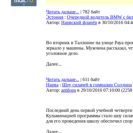
Читать дальше...
| 782 байт
Эстония
:
Очередной водитель BMW с бит
Автор:
Нарвский фланёр
в 30/10/2016 04:4
Во вторник в Таллинне на улице Рауа пр
зеркало у машины. Мужчина рассказал, ч
уголовное дело.
Далее...
Читать дальше...
| 611 байт
Нарва
:
Шоу силачей в гимназии Солдина
Автор:
antilopa
в 29/10/2016 07:10:00
(
2258
Последний день первой учебной четверти
Кульминацией программы стало шоу силач
для его проведения школу обеспечил спор
Далее...