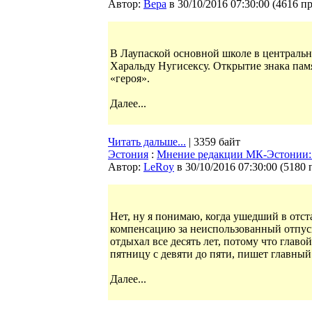
Автор:
Bepa
в 30/10/2016 07:30:00
(
4616 п
В Лаупаской основной школе в централь
Харальду Нугисексу. Открытие знака пам
«героя».
Далее...
Читать дальше...
| 3359 байт
Эстония
:
Мнение редакции МК-Эстонии: у
Автор:
LeRoy
в 30/10/2016 07:30:00
(
5180 
Нет, ну я понимаю, когда ушедший в отст
компенсацию за неиспользованный отпуск.
отдыхал все десять лет, потому что главо
пятницу с девяти до пяти, пишет главны
Далее...