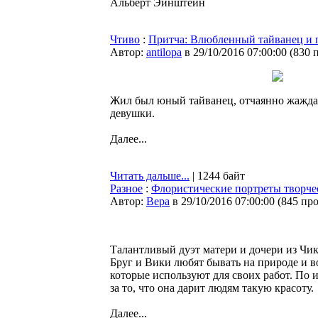
Альберт Эйнштейн
Чтиво
:
Притча: Влюбленный тайванец и 
Автор:
antilopa
в 29/10/2016 07:00:00
(
830 
Жил был юный тайванец, отчаянно жажд
девушки.
Далее...
Читать дальше...
| 1244 байт
Разное
:
Флористические портреты творче
Автор:
Bepa
в 29/10/2016 07:00:00
(
845 пр
Талантливый дуэт матери и дочери из Чи
Бруг и Вики любят бывать на природе и во
которые используют для своих работ. По 
за то, что она дарит людям такую красоту.
Далее...