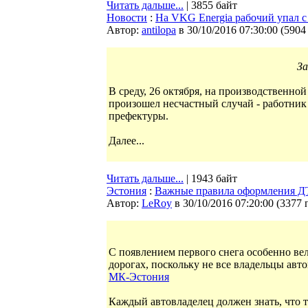
Читать дальше...
| 3855 байт
Новости
:
На VKG Energia рабочий упал с
Автор:
antilopa
в 30/10/2016 07:30:00
(
5904
За
В среду, 26 октября, на производственно
произошел несчастный случай - работник
префектуры.
Далее...
Читать дальше...
| 1943 байт
Эстония
:
Важные правила оформления ДТП
Автор:
LeRoy
в 30/10/2016 07:20:00
(
3377 
C появлением первого снега особенно ве
дорогах, поскольку не все владельцы ав
МК-Эстония
Каждый автовладелец должен знать, что та