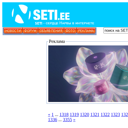
Реклама
«
1
...
1318
1319
1320
1321
1322
1323
132
1336
...
3355
»