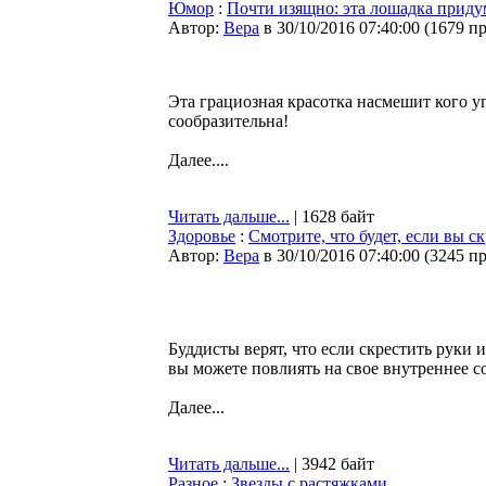
Юмор
:
Почти изящно: эта лошадка приду
Автор:
Bepa
в 30/10/2016 07:40:00
(
1679 п
Эта грациозная красотка насмешит кого уг
сообразительна!
Далее....
Читать дальше...
| 1628 байт
Здоровье
:
Смотрите, что будет, если вы с
Автор:
Bepa
в 30/10/2016 07:40:00
(
3245 п
Буддисты верят, что если скрестить руки
вы можете повлиять на свое внутреннее с
Далее...
Читать дальше...
| 3942 байт
Разное
:
Звезды с растяжками