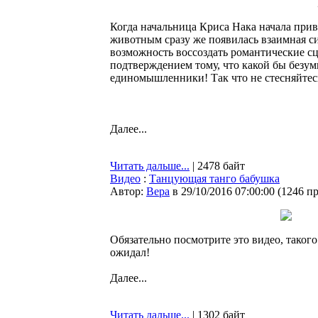
Когда начальница Криса Нака начала прив
животным сразу же появилась взаимная си
возможность воссоздать романтические с
подтверждением тому, что какой бы безумн
единомышленники! Так что не стесняйтес
Далее...
Читать дальше...
| 2478 байт
Видео
:
Танцующая танго бабушка
Автор:
Bepa
в 29/10/2016 07:00:00
(
1246 п
Обязательно посмотрите это видео, такого
ожидал!
Далее...
Читать дальше...
| 1302 байт