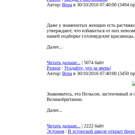
Автор:
Bepa
в 30/10/2016 07:40:00
(
3494 п
Даже у знаменитых женщин есть растяжки,
утверждают, что избавиться от них невоз
нашей подборке голливудские красавицы, 
Далее...
Читать дальше...
| 5074 байт
Разное
:
Угадайте, что за зверь!
Автор:
Bepa
в 30/10/2016 07:40:00
(
3450 п
Знакомьтесь, это Нельсон, застенчивый и
Великобритании.
Далее...
Читать дальше...
| 2222 байт
Эстония
:
В эстонской школе открыт бро