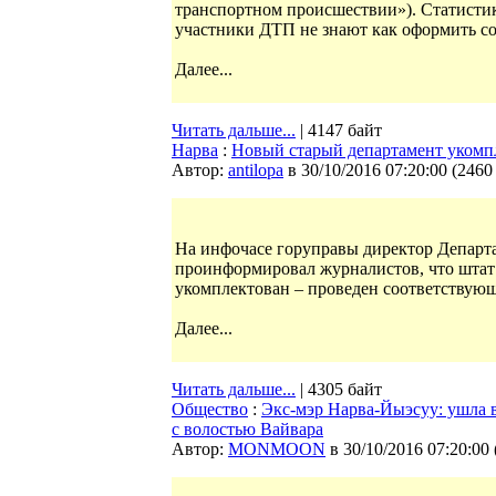
транспортном происшествии»). Статистика
участники ДТП не знают как оформить с
Далее...
Читать дальше...
| 4147 байт
Нарва
:
Новый старый департамент укомп
Автор:
antilopa
в 30/10/2016 07:20:00
(
2460
На инфочасе горуправы директор Департа
проинформировал журналистов, что штат 
укомплектован – проведен соответствующ
Далее...
Читать дальше...
| 4305 байт
Общество
:
Экс-мэр Нарва-Йыэсуу: ушла в
с волостью Вайвара
Автор:
MONMOON
в 30/10/2016 07:20:00