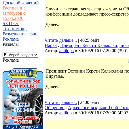
Доска объявлений
Расписание
Случилась страшная трагедия – у четы Об
автобусов с
конференции докладывает пресс-секрета
15.04.2026
SETIкет
Далее...
Тех. помощь
Размещение афиш
Реклама
Читать дальше...
| 4025 байт
Разделы
Нарва
:
Президент Керсти Кальюлайд посе
Автор:
antilopa
в 30/10/2016 07:20:00
(
3961
Реклама
Президент Эстонии Керсти Кальюлайд поб
Вирумаа.
Далее...
Читать дальше...
| 2400 байт
Общество
:
Археологи вскрыли Гроб Госп
Автор:
antilopa
в 30/10/2016 07:20:00
(
4207