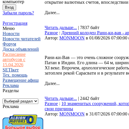
компьютер
открытие валютных счетов, впоследствии 
Далее...
Забыли пароль?
Регистрация
Читать дальше...
| 7837 байт
Меню
Разное
:
Древний колодец Рани-ки-вав - ар
Новости
Автор:
MONMOON
в 01/08/2026 07:00:00
Новости читателей
Форум
Доска объявлений
Расписание
Рани-ки-Вав — это очень сложное сооруж
автобусов с
Патан в Индии. Его длина — 64 м, ширина
15.04.2026
XI веке. Впрочем, археологические работы
SETIкет
затоплен рекой Сарасвати и в результате 
Тех. помощь
Размещение афиш
Далее...
Реклама
Разделы
Читать дальше...
| 2442 байт
Разное
:
10 знаменитых сооружений, которы
Реклама
свои причины
Автор:
MONMOON
в 31/07/2026 07:00:00