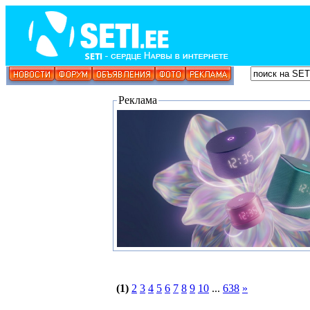
Реклама
(1)
2
3
4
5
6
7
8
9
10
...
638
»