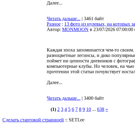
Далее...
Читать дальше...
| 3461 байт
Разное
:
13 фото из нулевых, на которых з
Автор:
MONMOON
в 23/07/2026 07:00:00
Каждая эпоха запоминается чем-то своим. 
разноцветные легинсы, и дико популярные
поймет ни ценности дневников с фотограф
компьютерные клубы. Но человек, на чью 
прочтении этой статьи почувствует носта
Далее...
Читать дальше...
| 3400 байт
(1)
2
3
4
5
6
7
8
9
10
...
638
»
Сделать стартовой страницей
:: SETI.ee