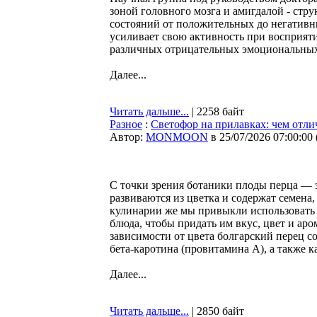
зоной головного мозга и амигдалой - ст
состояний от положительных до негативн
усиливает свою активность при восприят
различных отрицательных эмоциональных
Далее...
Читать дальше...
| 2258 байт
Разное
:
Светофор на прилавках: чем отли
Автор:
MONMOON
в 25/07/2026 07:00:00
С точки зрения ботаники плоды перца — 
развиваются из цветка и содержат семена
кулинарии же мы привыкли использовать п
блюда, чтобы придать им вкус, цвет и аро
зависимости от цвета болгарский перец с
бета-каротина (провитамина А), а также к
Далее...
Читать дальше...
| 2850 байт