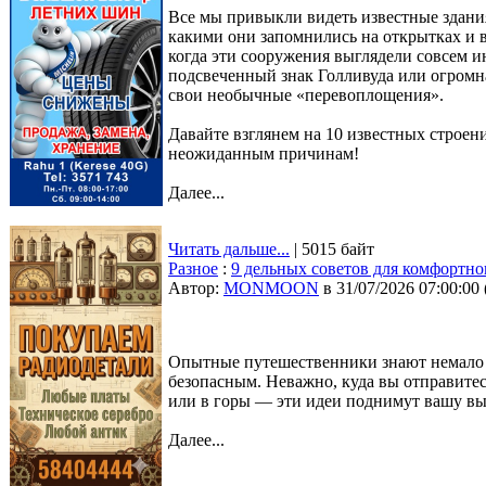
Все мы привыкли видеть известные здани
какими они запомнились на открытках и в
когда эти сооружения выглядели совсем и
подсвеченный знак Голливуда или огромна
свои необычные «перевоплощения».
Давайте взглянем на 10 известных строе
неожиданным причинам!
Далее...
Читать дальше...
| 5015 байт
Разное
:
9 дельных советов для комфортно
Автор:
MONMOON
в 31/07/2026 07:00:00
Опытные путешественники знают немало 
безопасным. Неважно, куда вы отправитесь
или в горы — эти идеи поднимут вашу выл
Далее...