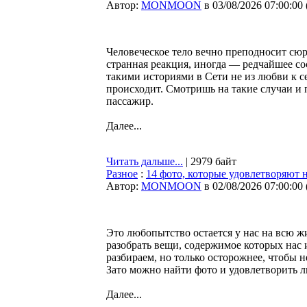
Автор:
MONMOON
в 03/08/2026 07:00:00
Человеческое тело вечно преподносит сю
странная реакция, иногда — редчайшее со
такими историями в Сети не из любви к се
происходит. Смотришь на такие случаи и 
пассажир.
Далее...
Читать дальше...
| 2979 байт
Разное
:
14 фото, которые удовлетворяют 
Автор:
MONMOON
в 02/08/2026 07:00:00
Это любопытство остается у нас на всю ж
разобрать вещи, содержимое которых нас и
разбираем, но только осторожнее, чтобы н
Зато можно найти фото и удовлетворить 
Далее...