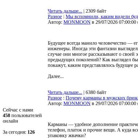
Читать дальше...
| 2309 байт
Разное
:
Мы вспомнили, каким видели буд
Автор:
MONMOON
в 29/07/2026 07:00:00
Будущее всегда манило человечество — ег
инженеры. Иногда эти фантазии выглядели
случае они многое рассказывают о своей 
предыдущих поколений? Как выглядел бы
покажут, каким представлялось будущее р
Далее...
Читать дальше...
| 6380 байт
Разное
:
Почему карманы в мужских брюка
Автор:
MONMOON
в 29/07/2026 07:00:00
Сейчас с нами
458
пользователей
онлайн
Карманы — удобное дополнение практичес
телефон, платок и прочие вещи. А куда в
За сегодня:
126
упаковку жвачки?