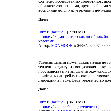
Согласно исследованию стереотипов, про
обладают утонченными, дружелюбными че
воспринимаются как угрюмые и неумелые
Далее...
Читать дальше...
| 2780 байт
Разное
:
14 фантастических дизайнов, бл
красками
Автор:
MONMOON
в 04/08/2026 07:00:00
Удачный дизайн может сделать вещь не т
тенденции диктуют свои условия — всё 
пространства и не загрязнять окружающую
прибегать к апгрейду и совершенствовать
лавочками в парке. Ведь человечество дол
Далее...
Читать дальше...
| 3613 байт
Разное
:
12 способов применения привычн
Автор:
MONMOON
в 04/08/2026 07:00:00