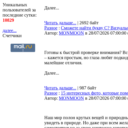
Уникальных
Далее...
пользователей за
последние сутки:
10829
Читать дальше...
| 2692 байт
Разное
:
Сможете найти букву C? Визуальн
далее...
Автор:
MONMOON
в 28/07/2026 07:00:00
Счетчики
Готовы к быстрой проверке внимания? Вс
– кажется простым, но глаза любят подкид
малейшие отличия.
Далее...
Читать дальше...
| 987 байт
Разное
:
15 интересных фото, которые по
Автор:
MONMOON
в 28/07/2026 07:00:00
Наш мир полон крутых вещей и природных 
увидеть в природе. Но даже при всем жел
самостоятельно за свою ничтожно коротк