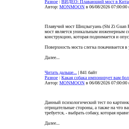
Разное
:
ВИДЕО: Плавающий мост в Китае 
Автор:
MONMOON
в 06/08/2026 07:00:00
Плавучий мост Шицзыгуань (Shi Zi Guan F
мост является уникальным инженерным со
конструкцию, которая поднимается и опуск
Поверхность моста слегка покачивается в
Далее...
Читать дальше...
| 841 байт
Разное
:
Какая собака импонирует вам боль
Автор:
MONMOON
в 06/08/2026 07:00:00
Данный психологический тест по картинк
отрицательные стороны, а также на что ва
требуется, - выбрать собаку, которая нра
Далее...