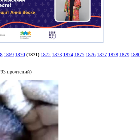
8
1869
1870
(1871)
1872
1873
1874
1875
1876
1877
1878
1879
188
793 прочтений
)