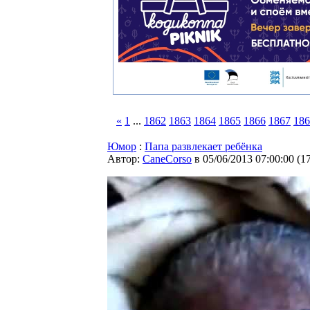
«
1
...
1862
1863
1864
1865
1866
1867
186
Юмор
:
Папа развлекает ребёнка
Автор:
CaneCorso
в 05/06/2013 07:00:00
(
1