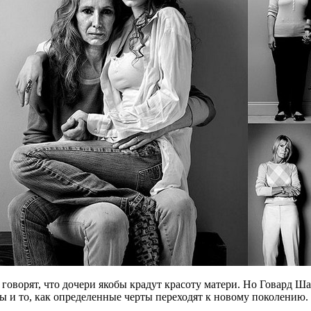
оворят, что дочери якобы крадут красоту матери. Но Говард Ша
ы и то, как определенные черты переходят к новому поколению.