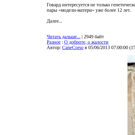
Говард интересуется не только генетическ
пары «модели-матери» уже более 12 лет.
Далее...
Читать дальше...
| 2949 байт
Разное
:
О доброте, о жалости
Автор:
CaneCorso
в 05/06/2013 07:00:00
(
1