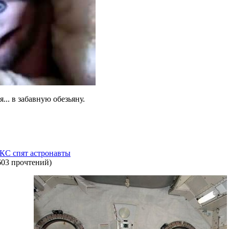
... в забавную обезьяну.
МКС спят астронавты
603 прочтений
)