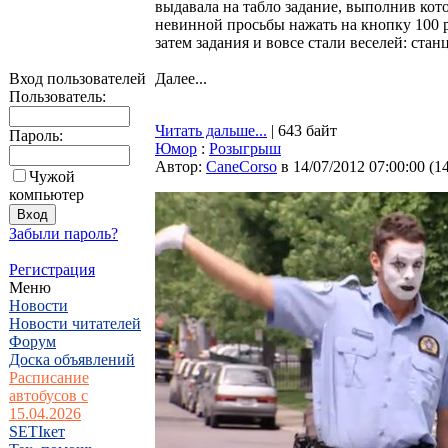
выдавала на табло задание, выполнив кото
невинной просьбы нажать на кнопку 100 р
затем задания и вовсе стали веселей: стан
Вход пользователей
Далее...
Пользователь:
Читать дальше...
| 643 байт
Пароль:
Юмор
:
Розыгрыш
Автор:
CaneCorso
в 14/07/2012 07:00:00
(
1
Чужой
компьютер
Забыли пароль?
Регистрация
Меню
Новости
Новости читателей
Форум
Доска объявлений
Расписание
автобусов с
15.04.2026
SETIкет