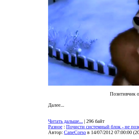
Позитивчик 
Далее...
Читать дальше...
| 296 байт
Разное
:
Почисти системный блок - не поз
Автор:
CaneCorso
в 14/07/2012 07:00:00
(
2