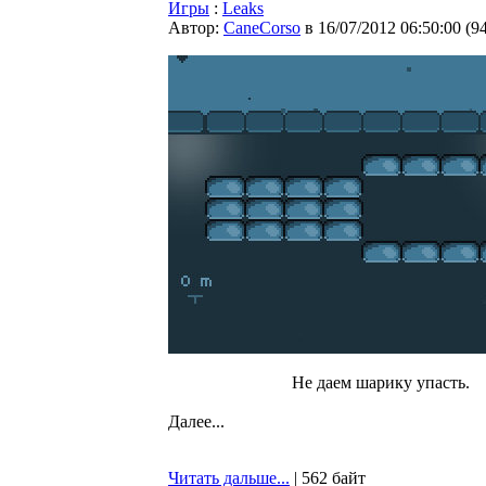
Игры
:
Leaks
Автор:
CaneCorso
в 16/07/2012 06:50:00
(
9
Не даем шарику упасть.
Далее...
Читать дальше...
| 562 байт