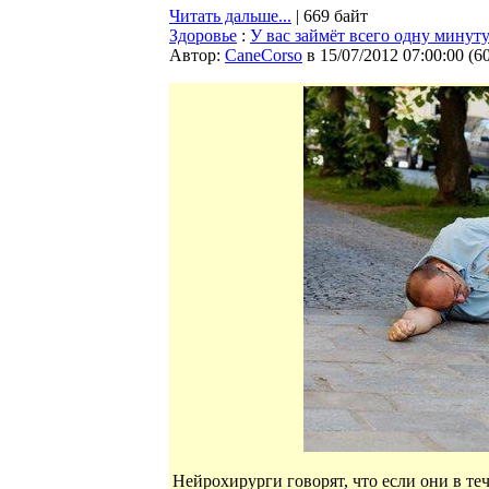
Читать дальше...
| 669 байт
Здоровье
:
У вас займёт всего одну минуту
Автор:
CaneCorso
в 15/07/2012 07:00:00
(
6
Нейрохирурги говорят, что если они в теч