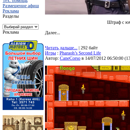
Тех. помощь
Размещение афиш
Реклама
Разделы
Штраф с ю
Реклама
Далее...
Читать дальше...
| 292 байт
Игры
:
Pharaoh’s Second Life
Автор:
CaneCorso
в 14/07/2012 06:50:00
(
1