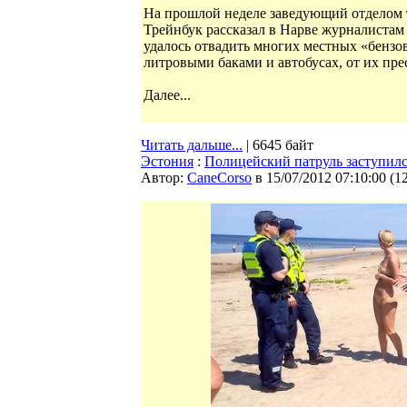
На прошлой неделе заведующий отделом 
Трейнбук рассказал в Нарве журналистам 
удалось отвадить многих местных «бензо
литровыми баками и автобусах, от их пр
Далее...
Читать дальше...
| 6645 байт
Эстония
:
Полицейский патруль заступилс
Автор:
CaneCorso
в 15/07/2012 07:10:00
(
1