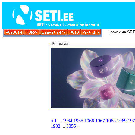
Реклама
«
1
...
1964
1965
1966
1967
1968
1969
197
1982
...
3355
»