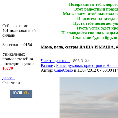
Поздравляем тебя, дорог
Этот радостный праздн
Мы желаем, чтоб выиграл в
И во всем ты всегда 
Пусть тебе помогает уд
Сейчас с нами
Пусть успех будет кр
401
пользователей
Наслаждайся сполна каждым
онлайн
Счастлив будь и будь в
За сегодня:
9155
Мама, папа, сестры ДАША И МАША, 
Уникальных
пользователей за
Читать дальше...
| 803 байт
последние сутки:
Разное
:
Битва духовых оркестров в Нарв
10779
Автор:
CaneCorso
в 13/07/2012 07:50:00
(
1
далее...
Счетчики