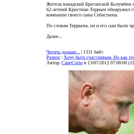
Житель канадской Британской Колумбии н
62-летний Кристиан Террьен обнаружил г
компании своего сына Себастьена.
По словам Террьена, он и его сын были ч
Далее...
Читать дальше...
| 1331 байт
Разное
:
Хочу быть счастливым. Но как это
Автор:
CaneCorso
в 13/07/2012 07:00:00
(
1