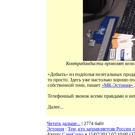
Контрабандисты провозят нелега
«Добыть» из подполья нелегальных продав
то просто. Здесь уже настолько хорошо по
собственной тени, пишет
«МК-Эстония»
Телефонный звонок всеми правдами и не
Далее...
Читать дальше...
| 2774 байт
Эстония
:
Тем, кто заправляетсяв России д
Автор:
CaneCorso
в 15/07/2012 07:10:00
(
3