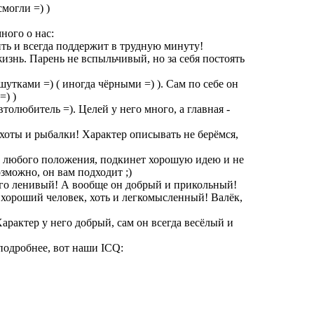
могли =) )
ного о нас:
ить и всегда поддержит в трудную минуту!
жизнь. Парень не вспыльчивый, но за себя постоять
утками =) ( иногда чёрными =) ). Сам по себе он
=) )
толюбитель =). Целей у него много, а главная -
охоты и рыбалки! Характер описывать не берёмся,
из любого положения, подкинет хорошую идею и не
возможно, он вам подходит ;)
ного ленивый! А вообще он добрый и прикольный!
ь хороший человек, хоть и легкомысленный! Валёк,
Характер у него добрый, сам он всегда весёлый и
оподробнее, вот наши ICQ: