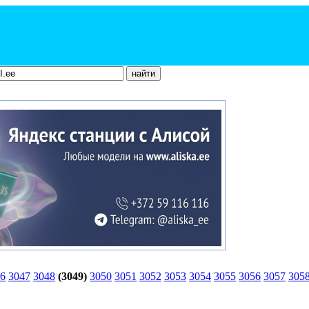
6
3047
3048
(3049)
3050
3051
3052
3053
3054
3055
3056
3057
305