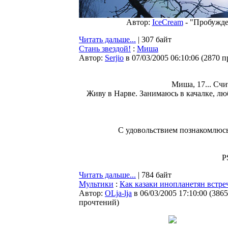
Автор:
IceCream
- "Пробужден
Читать дальше...
| 307 байт
Стань звездой!
:
Миша
Автор:
Serjio
в 07/03/2005 06:10:06
(
2870 п
Миша, 17... Счи
Живу в Нарве. Занимаюсь в качалке, люб
С удовольствием познакомлюсь
P
Читать дальше...
| 784 байт
Мультики
:
Как казаки инопланетян встре
Автор:
OLja-lja
в 06/03/2005 17:10:00
(
3865
прочтений
)