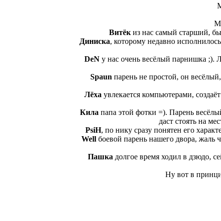
М
М
Витёк
из нас самый старший, бы
Диниска
, которому недавно исполнилось 
DeN
у нас очень весёлый парнишка ;). 
Spaun
парень не простой, он весёлый,
Лёха
увлекается компьютерами, создаёт
Кила
папа этой фотки =). Парень весёлы
даст стоять на мес
PsiH
, по нику сразу понятен его хара
Well
боевой парень нашего двора, жаль чт
Пашка
долгое время ходил в дзюдо, се
Ну вот в принци