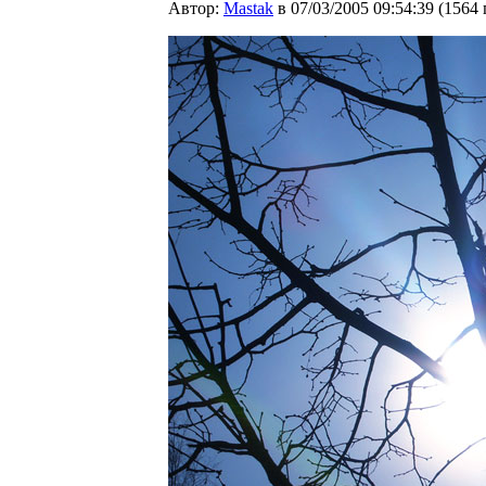
Автор:
Мastak
в 07/03/2005 09:54:39
(
1564