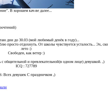
ие". В хорошем кач-ве далее...
рочтений
)
таю дни до 30.03 (мой любимый денёк в году)...
лю просто отдохнуть. От школы чувствуется усталость... Эх, ск
лето :)
Свободен, как ветер :)
 с общительной и превлекательной(в одном лице) девушкой. ,)
ICQ : 727789
S: Всех девушек С праздничком ,)
чали