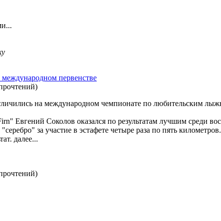
и...
ку
 международном первенстве
 прочтений
)
отличились на международном чемпионате по любительским лыж
irn" Евгений Соколов оказался по результатам лучшим среди во
"серебро" за участие в эстафете четыре раза по пять километро
ат. далее...
 прочтений
)