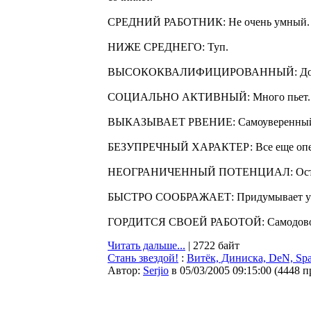
СРЕДНИЙ РАБОТНИК: Не очень умный.
НИЖЕ СРЕДНЕГО: Туп.
ВЫСОКОКВАЛИФИЦИРОВАННЫЙ: До сих п
СОЦИАЛЬНО АКТИВНЫЙ: Много пьет.
ВЫКАЗЫВАЕТ РВЕНИЕ: Самоуверенны
БЕЗУПРЕЧНЫЙ ХАРАКТЕР: Все еще опер
НЕОГРАНИЧЕННЫЙ ПОТЕНЦИАЛ: Останет
БЫСТРО СООБРАЖАЕТ: Придумывает убе
ГОРДИТСЯ СВОЕЙ РАБОТОЙ: Самодоволь
Читать дальше...
| 2722 байт
Стань звездой!
:
Витёк, Диниска, DeN, Spa
Автор:
Serjio
в 05/03/2005 09:15:00
(
4448 п