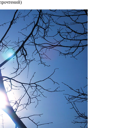
 прочтений
)