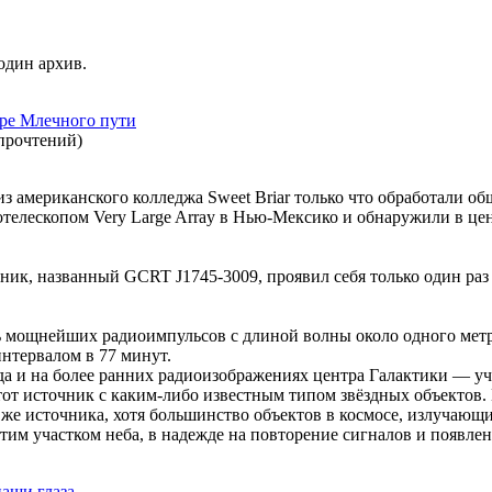
один архив.
тре Млечного пути
прочтений
)
из американского колледжа Sweet Briar только что обработали о
отелескопом Very Large Array в Нью-Мексико и обнаружили в це
ик, названный GCRT J1745-3009, проявил себя только один раз
ть мощнейших радиоимпульсов с длиной волны около одного мет
интервалом в 77 минут.
 да и на более ранних радиоизображениях центра Галактики — у
от источник с каким-либо известным типом звёздных объектов. 
 же источника, хотя большинство объектов в космосе, излучающ
этим участком неба, в надежде на повторение сигналов и появл
аши глаза