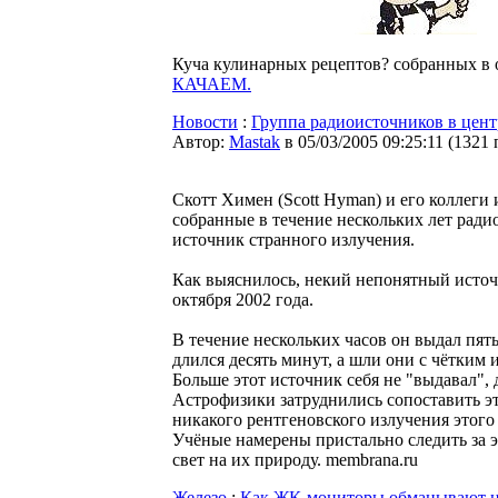
Куча кулинарных рецептов? собранных в 
КАЧАЕМ.
Новости
:
Группа радиоисточников в цен
Автор:
Мastak
в 05/03/2005 09:25:11
(
1321 
Скотт Химен (Scott Hyman) и его коллеги 
собранные в течение нескольких лет ради
источник странного излучения.
Как выяснилось, некий непонятный источн
октября 2002 года.
В течение нескольких часов он выдал пя
длился десять минут, а шли они с чётким 
Больше этот источник себя не "выдавал",
Астрофизики затруднились сопоставить эт
никакого рентгеновского излучения этого
Учёные намерены пристально следить за 
свет на их природу. membrana.ru
Железо
:
Как ЖК-мониторы обманывают н