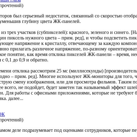
 прочтений
)
торов был серьезный недостаток, связанный со скоростью отоб
, уменьшив глубину цвета ЖК-панелей.
 трех участков (субпикселей): красного, зеленого и синего. [Н
дин пиксель нужного цвета – прим. ред], и чтобы подсветить п
ующее напряжение к кристаллу, отвечающему за каждую компоне
янно прилагать различное напряжение, по-разному ориентироват
акое понятие, как время отклика пикселей ЖК-панели – время, н
с 0,1 до 0,9 и обратно.
емени отклика рассмотрим 25 мс (миллисекунды) [производитель 
ыгодно – прим. ред]. Многие используют ЖК-мониторы для того, ч
трую смену изображения, или для просмотра фильмов. Таким п
ее всего, не подойдет, будет заметен так называемый эффект шле
н. Для работы с офисными приложениями, которые не требуют 
а. далее...
ОК
 прочтений
)
 самом деле подразумевает под оценками сотрудников, которые п