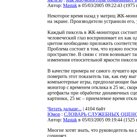
Автор:
Мastak
в 05/03/2005 09:22:43
(
1975
Некоторое время назад у матриц ЖК-мони
на экране. Производители устранили его
Каждый пиксель в ЖК-мониторах состоит из
человеческий глаз воспринимает их как о
цветом необходимо приложить соответств
Проблема состоит в том, что нужно посто
пространстве. В связи с этим возникает т
изменения относительной яркости пикселя 
В качестве примера не самого лучшего вр
померить этот показатель так, как ему в
компьютерные игры, предполагающие быс
монитор с временем отклика в 25 мс, скор
артефакты при обработке динамичных сце
картинки, 25 мс – приемлемое время отклик
Читать дальше...
| 4104 байт
Юмор
:
СЛОВАРЬ СЛУЖЕБНЫХ ОЦЕН
Автор:
Мastak
в 05/03/2005 09:19:44
(
1525
Многие хотят знать, что руководитель на
сочиняет.