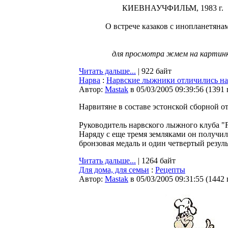
КИЕВНАУЧФИЛЬМ, 1983 г.
О встрече казаков с инопланетянам
для просмотра жмем на картин
Читать дальше...
| 922 байт
Нарва
:
Нарвские лыжники отличились на
Автор:
Мastak
в 05/03/2005 09:39:56
(
1391
Нарвитяне в составе эстонской сборной 
Руководитель нарвского лыжного клуба "F
Наряду с еще тремя земляками он получил 
бронзовая медаль и один четвертый результ
Читать дальше...
| 1264 байт
Для дома, для семьи
:
Рецепты
Автор:
Мastak
в 05/03/2005 09:31:55
(
1442