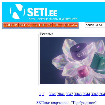
Реклама
«
1
...
3040
3041
3042
3043
3044
3045
304
SETIвое творчество
:
"Пробуждение"