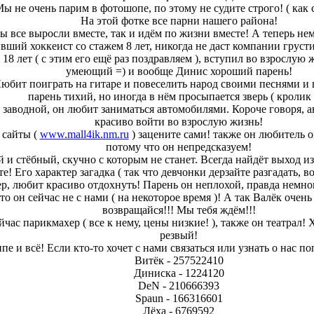
ы не очень парим в фотошопе, по этому не судите строго! ( как с
На этой фотке все парни нашего района!
ы все выросли вместе, так и идём по жизни вместе! А теперь нем
вший хоккеист со стажем 8 лет, никогда не даст компании груст
18 лет ( с этим его ещё раз поздравляем ), вступил во взрослую 
умеющий =) и вообще Динис хороший парень!
Любит поиграть на гитаре и повеселить народ своими песнями и ш
парень тихий, но иногда в нём просыпается зверь ( кролик 
 заводной, он любит заниматься автомобилями. Короче говоря, ав
красиво войти во взрослую жизнь!
 сайты (
www.mall4ik.nm.ru
) зацените сами! также он любитель 
потому что он непредсказуем!
й и стёбный, скучно с которым не станет. Всегда найдёт выход 
те! Его характер загадка ( так что девчонки дерзайте разгадать, 
ктер, любит красиво отдохнуть! Парень он неплохой, правда нем
о он сейчас не с нами ( на некоторое время )! А так Валёк очен
возвращайся!!! Мы тебя ждём!!!
йчас парикмахер ( все к нему, цены низкие! ), также он театрал! 
резвый!
пе и всё! Если кто-то хочет с нами связаться или узнать о нас п
Витёк - 257522410
Диниска - 1224120
DeN - 210666393
Spaun - 166316601
Лёха - 6769592