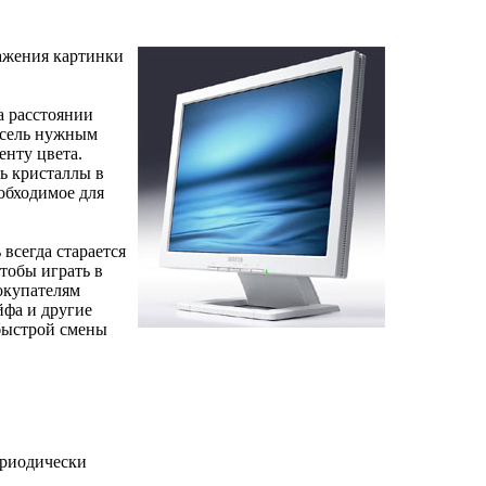
ражения картинки
а расстоянии
иксель нужным
нту цвета.
ь кристаллы в
еобходимое для
всегда старается
тобы играть в
окупателям
йфа и другие
быстрой смены
ериодически