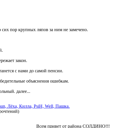
ор крупных ляпов за ним не замечено.
й.
ежает закон.
ся с нами до самой пенсии.
дительные объяснения ошибкам.
ный. далее...
un, Лёха, Килла, PsiH, Well, Пашка.
рочтений
)
Всем привет от района СОЛДИНО!!!