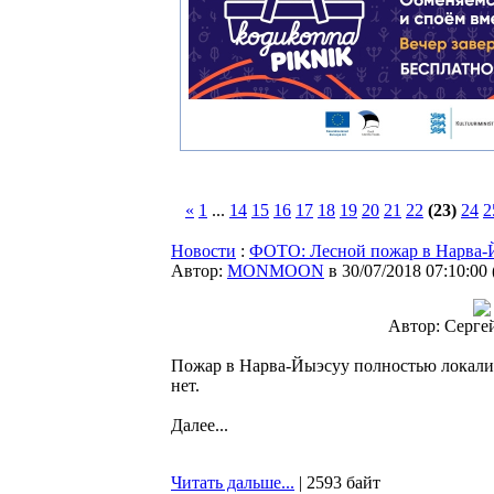
«
1
...
14
15
16
17
18
19
20
21
22
(23)
24
2
Новости
:
ФОТО: Лесной пожар в Нарва-
Автор:
MONMOON
в 30/07/2018 07:10:00
Автор: Серге
Пожар в Нарва-Йыэсуу полностью локализ
нет.
Далее...
Читать дальше...
| 2593 байт