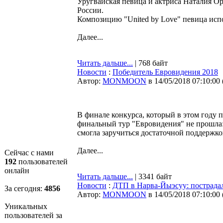
Уругвайская певица и актриса Наталия Ор
России.
Композицию "United by Love" певица испо
Далее...
Читать дальше...
| 768 байт
Новости
:
Победитель Евровидения 2018
Автор:
MONMOON
в 14/05/2018 07:10:00
В финале конкурса, который в этом году пр
финальный тур "Евровидения" не прошла
смогла заручиться достаточной поддержко
Далее...
Сейчас с нами
192
пользователей
онлайн
Читать дальше...
| 3341 байт
Новости
:
ДТП в Нарва-Йыэсуу: пострадал
За сегодня:
4856
Автор:
MONMOON
в 14/05/2018 07:10:00
Уникальных
пользователей за