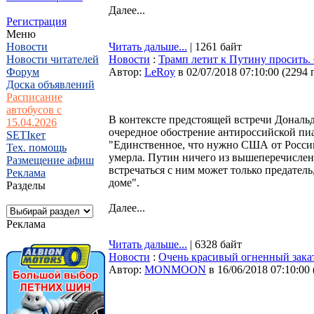
Далее...
Регистрация
Меню
Новости
Читать дальше...
| 1261 байт
Новости читателей
Новости
:
Трамп летит к Путину просить
Форум
Автор:
LeRoy
в 02/07/2018 07:10:00
(
2294 
Доска объявлений
Расписание
автобусов с
В контексте предстоящей встречи Дональ
15.04.2026
очередное обострение антироссийской пи
SETIкет
"Единственное, что нужно США от России
Тех. помощь
умерла. Путин ничего из вышеперечисленно
Размещение афиш
встречаться с ним может только предатель
Реклама
доме".
Разделы
Далее...
Реклама
Читать дальше...
| 6328 байт
Новости
:
Очень красивый огненный зака
Автор:
MONMOON
в 16/06/2018 07:10:00