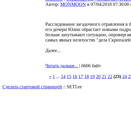
Автор:
MONMOON
в 07/04/2018 07:30:00
Расследование загадочного отравления в
его дочери Юлии обрастает новыми подроб
больше запутывают ситуацию, опровергая
самых явных нелепостях "дела Скрипале
Далее...
Читать дальше...
| 6606 байт
«
1
...
14
15
16
17
18
19
20
21
22
(23)
24
2
Сделать стартовой страницей
:: SETI.ee