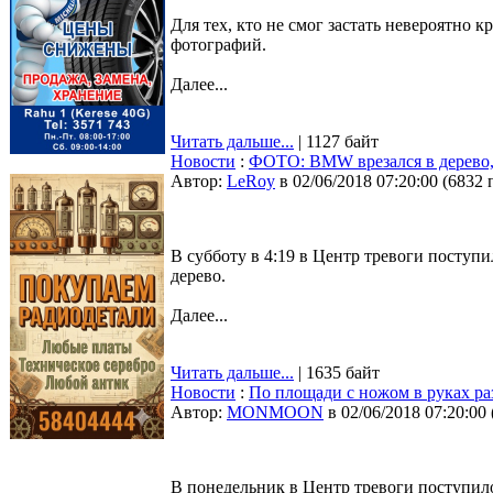
Для тех, кто не смог застать невероятно 
фотографий.
Далее...
Читать дальше...
| 1127 байт
Новости
:
ФОТО: BMW врезался в дерево,
Автор:
LeRoy
в 02/06/2018 07:20:00
(
6832 
В субботу в 4:19 в Центр тревоги посту
дерево.
Далее...
Читать дальше...
| 1635 байт
Новости
:
По площади с ножом в руках ра
Автор:
MONMOON
в 02/06/2018 07:20:00
В понедельник в Центр тревоги поступило