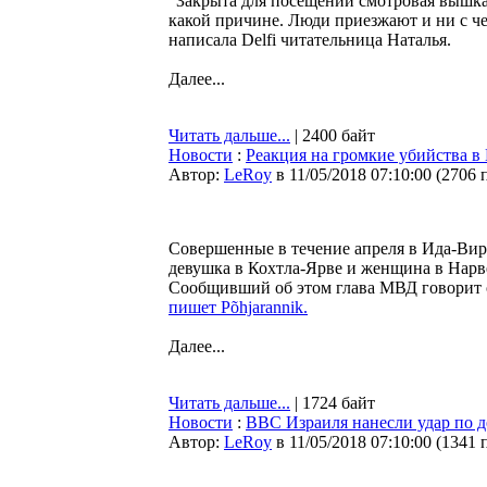
”Закрыта для посещений смотровая вышка
какой причине. Люди приезжают и ни с че
написала Delfi читательница Наталья.
Далее...
Читать дальше...
| 2400 байт
Новости
:
Реакция на громкие убийства в
Автор:
LeRoy
в 11/05/2018 07:10:00
(
2706 
Совершенные в течение апреля в Ида-Вир
девушка в Кохтла-Ярве и женщина в Нарве
Сообщивший об этом глава МВД говорит о
пишет Põhjarannik.
Далее...
Читать дальше...
| 1724 байт
Новости
:
ВВС Израиля нанесли удар по д
Автор:
LeRoy
в 11/05/2018 07:10:00
(
1341 