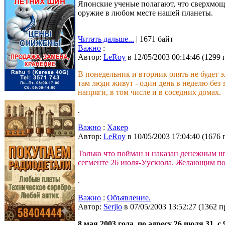
Японские ученые полагают, что сверхмощ
оружие в любом месте нашей планеты.
Читать дальше...
| 1671 байт
Важно
:
Автор:
LeRoy
в 12/05/2003 00:14:46
(
1299 
В понедельник и вторник опять не будет э
там люди живут - один день в неделю без 
напряги, в том числе и в соседних домах.
.
Важно
:
Хакер
Автор:
LeRoy
в 10/05/2003 17:04:40
(
1676 
Только что пойман и наказан денежным ш
сегменте 26 июля-Уускюла. Желающим по
.
Важно
:
Объявление.
Автор:
Serjio
в 07/05/2003 13:52:27
(
1362 п
8 мая 2003 года, по адресу 26 июля 31, с 9