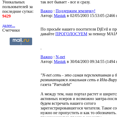
Уникальных
так вот бывает - все и сразу.
пользователей за
Важно
:
Поддержим землячку!
последние сутки:
Автор:
Мastak
в 02/05/2003 15:53:05
(
2466
9429
далее...
По просьбе нашего посетителя DjEvil и п
Счетчики
давайте
ПРОГОЛОСУЕМ
за певицу MAIA
.
Важно
:
N-net
Автор:
Мastak
в 30/04/2003 09:34:55
(
1494
"N-net сеть - это самая перспективная и
развивающаяся локальная сеть в Ида-Виру
газета "Paevaleht"
А между тем, наш портал растет и ширитс
активных юзеров и возможно завтра-посл
будем встречать нашего сотого
зарегистрировавшегося читателя. Такое с
нужно не пропустить и как то обозначить.