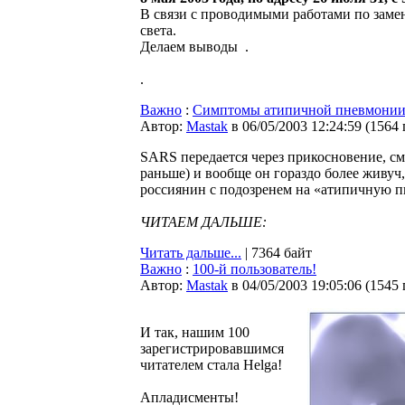
В связи с проводимыми работами по замене
света.
Делаем выводы
.
.
Важно
:
Симптомы атипичной пневмонии 
Автор:
Мastak
в 06/05/2003 12:24:59
(
1564
SARS передается через прикосновение, сме
раньше) и вообще он гораздо более живу
россиянин с подозренем на «атипичную 
ЧИТАЕМ ДАЛЬШЕ:
Читать дальше...
| 7364 байт
Важно
:
100-й пользователь!
Автор:
Мastak
в 04/05/2003 19:05:06
(
1545
И так, нашим 100
зарегистрировавшимся
читателем стала Helga!
Апладисменты!