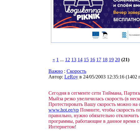
«
1
...
12
13
14
15
16
17
18
19
20
(21)
Важно
:
Скорость
Автор:
LeRoy
в 24/05/2003 12:35:16
(
1402 
Сегодня в сегменте сети Тиймана, Партиз
Мыйза резко увеличилась скорость (в неско
Протестировать Вашу скорость можно на 
www.hot.ee/vp
Помните, чтобы скорость п
правильно, нужно обязательно отключить 
программы, работающие в данное время с
Интернетом!