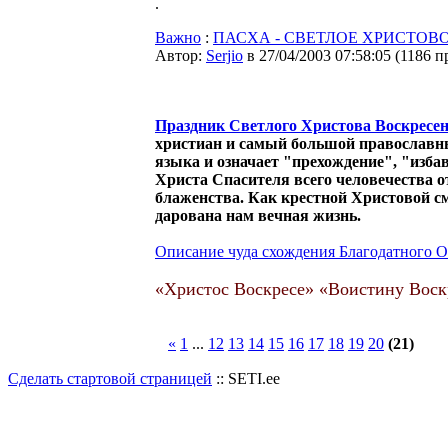
.
Важно
:
ПАСХА - СВЕТЛОЕ ХРИСТОВ
Автор:
Serjio
в 27/04/2003 07:58:05
(
1186 п
Праздник Светлого Христова Воскресе
христиан и самый большой православны
языка и означает "прехождение", "изба
Христа Спасителя всего человечества о
блаженства. Как крестной Христовой с
дарована нам вечная жизнь.
Описание чуда схождения Благодатного О
«Христос Воскресе» «Воистину Воск
«
1
...
12
13
14
15
16
17
18
19
20
(21)
Сделать стартовой страницей
:: SETI.ee