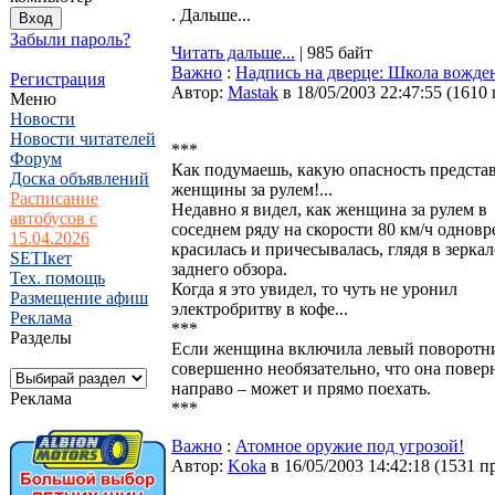
. Дальше...
Забыли пароль?
Читать дальше...
| 985 байт
Важно
:
Надпись на дверце: Школа вож
Регистрация
Автор:
Мastak
в 18/05/2003 22:47:55
(
1610
Меню
Новости
Новости читателей
***
Форум
Как подумаешь, какую опасность предста
Доска объявлений
женщины за рулем!...
Расписание
Недавно я видел, как женщина за рулем в
автобусов с
соседнем ряду на скорости 80 км/ч однов
15.04.2026
красилась и причесывалась, глядя в зеркал
SETIкет
заднего обзора.
Тех. помощь
Когда я это увидел, то чуть не уронил
Размещение афиш
электробритву в кофе...
Реклама
***
Разделы
Если женщина включила левый поворотн
совершенно необязательно, что она повер
направо – может и прямо поехать.
Реклама
***
Важно
:
Атомное оружие под угрозой!
Автор:
Koka
в 16/05/2003 14:42:18
(
1531 п