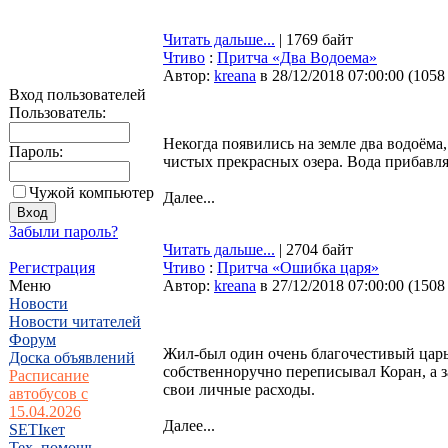
Читать дальше...
| 1769 байт
Чтиво
:
Притча «Два Водоема»
Автор:
kreana
в 28/12/2018 07:00:00
(
1058
Вход пользователей
Пользователь:
Некогда появились на земле два водоёма
Пароль:
чистых прекрасных озера. Вода прибавля
Чужой компьютер
Далее...
Забыли пароль?
Читать дальше...
| 2704 байт
Регистрация
Чтиво
:
Притча «Ошибка царя»
Меню
Автор:
kreana
в 27/12/2018 07:00:00
(
1508
Новости
Новости читателей
Форум
Жил-был один очень благочестивый царь.
Доска объявлений
собственноручно переписывал Коран, а з
Расписание
свои личные расходы.
автобусов с
15.04.2026
Далее...
SETIкет
Тех. помощь