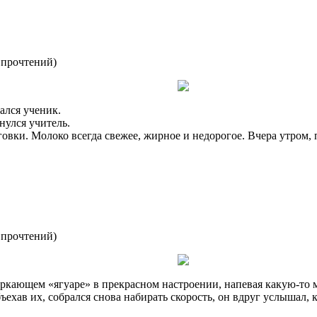
 прочтений
)
ался ученик.
улся учитель.
вки. Молоко всегда свежее, жирное и недорогое. Вчера утром, по
 прочтений
)
ркающем «ягуаре» в прекрасном настроении, напевая какую-то 
бъехав их, собрался снова набирать скорость, он вдруг услышал, 