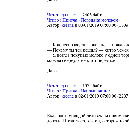
Читать дальше...
| 2405 байт
Чтиво
:
Притча «Погоня за молоком»
Автор:
kreana
в 03/01/2019 07:00:00
(
1509
— Как несправедлива жизнь, — пожалов
— Почему ты так решил? — хитро усмехн
— Я всегда покупаю молоко у одной торго
кобыла свернула не в тот переулок.
Далее...
Читать дальше...
| 1972 байт
Чтиво
:
Притча «Напоминание»
Автор:
kreana
в 02/01/2019 07:00:00
(
2237
Ехал один молодой человек на новом све
дороги. После того, как он, осторожно о