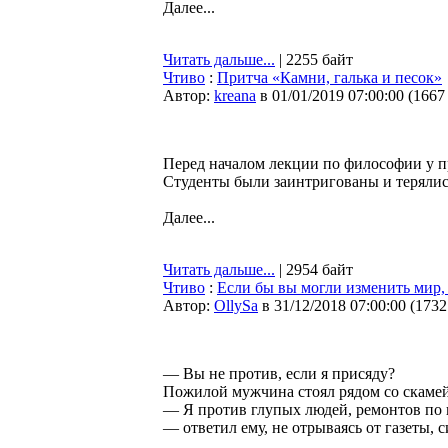
Далее...
Читать дальше...
| 2255 байт
Чтиво
:
Притча «Камни, галька и песок»
Автор:
kreana
в 01/01/2019 07:00:00
(
1667
Перед началом лекции по философии у пр
Студенты были заинтригованы и терялись
Далее...
Читать дальше...
| 2954 байт
Чтиво
:
Если бы вы могли изменить мир, 
Автор:
OllySa
в 31/12/2018 07:00:00
(
1732
— Вы не против, если я присяду?
Пожилой мужчина стоял рядом со скамей
— Я против глупых людей, ремонтов по 
— ответил ему, не отрываясь от газеты, 