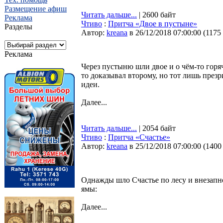
Размещение афиш
Читать дальше...
| 2600 байт
Реклама
Чтиво
:
Притча «Двое в пустыне»
Разделы
Автор:
kreana
в 26/12/2018 07:00:00
(
1175
Реклама
Через пустыню шли двое и о чём-то горя
то доказывал второму, но тот лишь през
идеи.
Далее...
Читать дальше...
| 2054 байт
Чтиво
:
Притча «Счастье»
Автор:
kreana
в 25/12/2018 07:00:00
(
1400
Однажды шло Счастье по лесу и внезапно
ямы:
Далее...