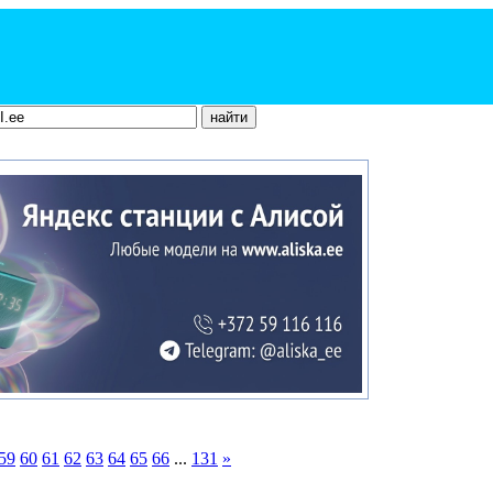
59
60
61
62
63
64
65
66
...
131
»