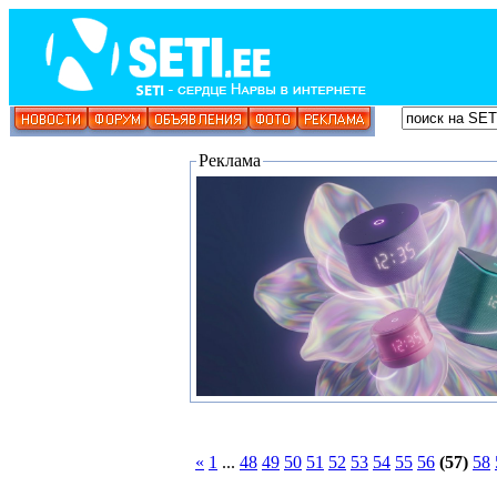
Реклама
«
1
...
48
49
50
51
52
53
54
55
56
(57)
58