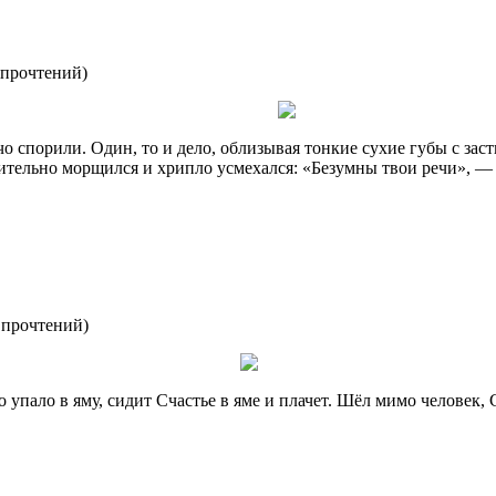
 прочтений
)
чо спорили. Один, то и дело, облизывая тонкие сухие губы с за
рительно морщился и хрипло усмехался: «Безумны твои речи», —
 прочтений
)
 упало в яму, сидит Счастье в яме и плачет. Шёл мимо человек, 