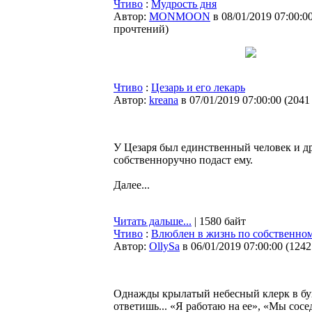
Чтиво
:
Мудрость дня
Автор:
MONMOON
в 08/01/2019 07:00:0
прочтений
)
Чтиво
:
Цезарь и его лекарь
Автор:
kreana
в 07/01/2019 07:00:00
(
2041
У Цезаря был единственный человек и дру
собственноручно подаст ему.
Далее...
Читать дальше...
| 1580 байт
Чтиво
:
Влюблен в жизнь по собственно
Автор:
OllySa
в 06/01/2019 07:00:00
(
1242
Однажды крылатый небесный клерк в бух
ответишь... «Я работаю на ее», «Мы сосе