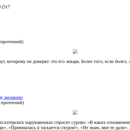
0
(
517
 прочтений
)
г, которому он доверял: это его лекарь. Более того, если болел,
му желанию
 прочтений
)
галтерских нарукавниках спросит сурово: «В каких отношениях
ди», «Привязалась и таскается следом!», «Не знаю, мне ее дали»