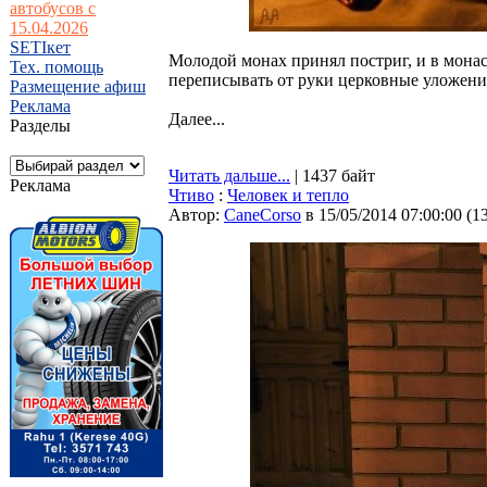
автобусов с
15.04.2026
SETIкет
Молодой монах принял постриг, и в мона
Тех. помощь
переписывать от руки церковные уложени
Размещение афиш
Реклама
Далее...
Разделы
Читать дальше...
| 1437 байт
Реклама
Чтиво
:
Человек и тепло
Автор:
CaneCorso
в 15/05/2014 07:00:00
(
1