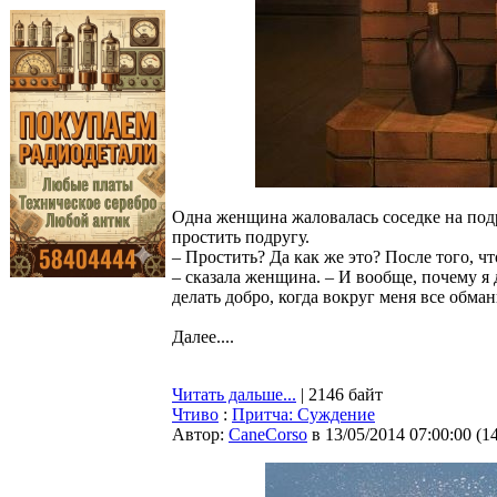
Одна женщина жаловалась соседке на подр
простить подругу.
– Простить? Да как же это? После того, чт
– сказала женщина. – И вообще, почему я
делать добро, когда вокруг меня все обма
Далее....
Читать дальше...
| 2146 байт
Чтиво
:
Притча: Суждение
Автор:
CaneCorso
в 13/05/2014 07:00:00
(
1