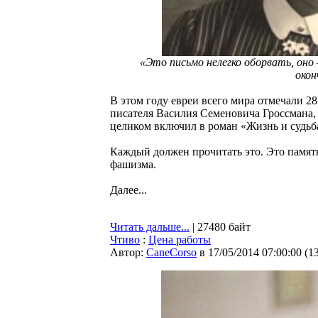
«Это письмо нелегко оборвать, оно 
окон
В этом году евреи всего мира отмечали 2
писателя Василия Семеновича Гроссмана, 
целиком включил в роман «Жизнь и судьб
Каждый должен прочитать это. Это памят
фашизма.
Далее...
Читать дальше...
| 27480 байт
Чтиво
:
Цена работы
Автор:
CaneCorso
в 17/05/2014 07:00:00
(
1