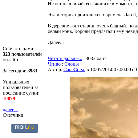
Не останавливайтесь, живите в моменте, 
Эта история произошла во времена Лао Цз
В деревне жил старик, очень бедный, но д
белый конь. Короли предлагали ему невида
Далее...
Сейчас с нами
323
пользователей
Читать дальше...
| 3633 байт
онлайн
Чтиво
:
Слоны
Автор:
CaneCorso
в 10/05/2014 07:00:00
(
1
За сегодня:
3983
Уникальных
пользователей за
последние сутки:
10879
далее...
Счетчики