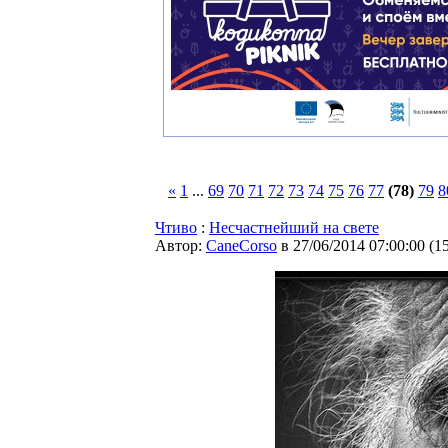
«
1
...
69
70
71
72
73
74
75
76
77
(78)
79
8
Чтиво
:
Несчастнейший на свете
Автор:
CaneCorso
в 27/06/2014 07:00:00
(
1