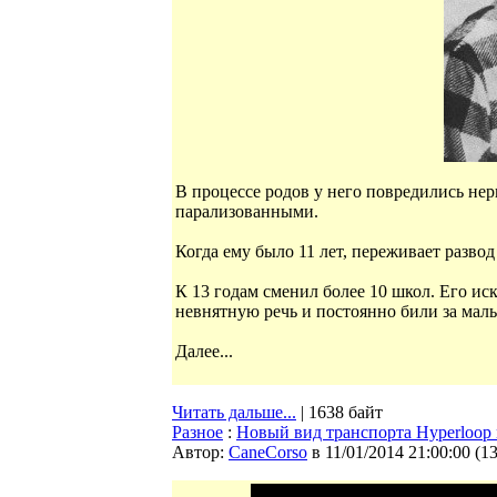
В процессе родов у него повредились нер
парализованными.
Когда ему было 11 лет, переживает развод
К 13 годам сменил более 10 школ. Его ис
невнятную речь и постоянно били за малы
Далее...
Читать дальше...
| 1638 байт
Разное
:
Новый вид транспорта Hyperloop 
Автор:
CaneCorso
в 11/01/2014 21:00:00
(
1