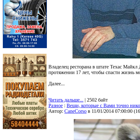
Владелец ресторана в штате Техас Майкл 
протяжении 17 лет, чтобы спасти жизнь м
Далее...
Читать дальше...
| 2502 байт
Разное
:
Вещи, которые с Вами точно нико
Автор:
CaneCorso
в 11/01/2014 07:00:00
(
1