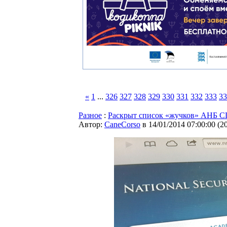
«
1
...
326
327
328
329
330
331
332
333
33
Разное
:
Раскрыт список «жучков» АНБ СШ
Автор:
CaneCorso
в 14/01/2014 07:00:00
(
2