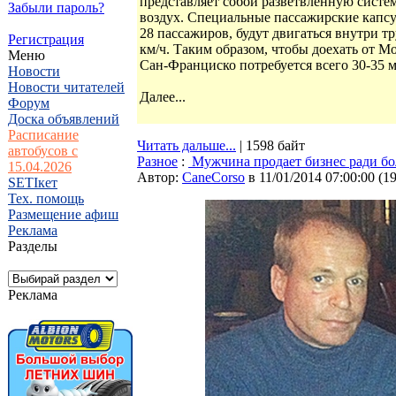
представляет собой разветвленную систем
Забыли пароль?
воздух. Специальные пассажирские капс
28 пассажиров, будут двигаться внутри т
Регистрация
км/ч. Таким образом, чтобы доехать от М
Меню
Сан-Франциско потребуется всего 30-35 м
Новости
Новости читателей
Далее...
Форум
Доска объявлений
Расписание
Читать дальше...
| 1598 байт
автобусов с
Разное
:
Мужчина продает бизнес ради б
15.04.2026
Автор:
CaneCorso
в 11/01/2014 07:00:00
(
1
SETIкет
Тех. помощь
Размещение афиш
Реклама
Разделы
Реклама