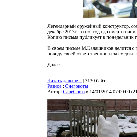
Легендарный оружейный конструктор, со
декабре 2013г., за полгода до смерти на
Копию письма публикует в понедельник га
В своем письме М.Калашников делится с
поводу своей ответственности за смерти л
Далее...
Читать дальше...
| 3130 байт
Разное
:
Снегокоты
Автор:
CaneCorso
в 14/01/2014 07:00:00
(
2