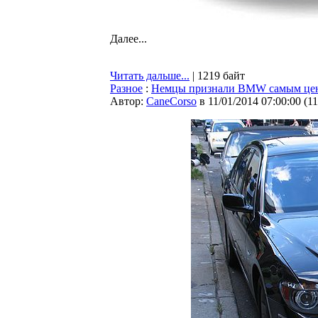
Далее...
Читать дальше...
| 1219 байт
Разное
:
Немцы признали BMW самым цен
Автор:
CaneCorso
в 11/01/2014 07:00:00
(
1