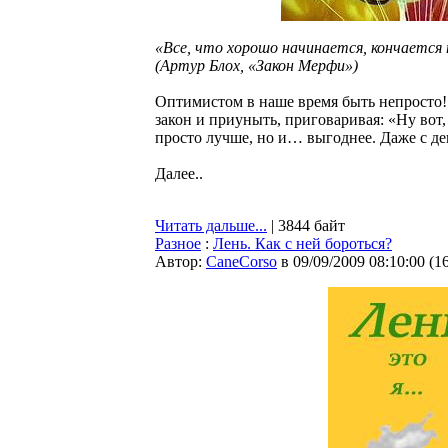
«Все, что хорошо начинается, кончается п
(Артур Блох, «Закон Мерфи»)
Оптимистом в наше время быть непросто!
закон и приуныть, приговаривая: «Ну вот, 
просто лучше, но и… выгоднее. Даже с де
Далее..
Читать дальше...
| 3844 байт
Разное
:
Лень. Как с ней бороться?
Автор:
CaneCorso
в 09/09/2009 08:10:00
(
1