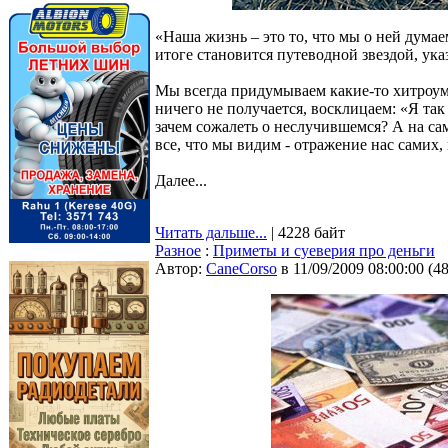
«Наша жизнь – это то, что мы о ней думае
итоге становится путеводной звездой, ук
Мы всегда придумываем какие-то хитроум
ничего не получается, восклицаем: «Я так 
зачем сожалеть о неслучившемся? А на са
все, что мы видим - отражение нас самих
Далее...
Читать дальше...
| 4228 байт
Разное
:
Приметы и суеверия про деньги
Автор:
CaneCorso
в 11/09/2009 08:00:00
(
4