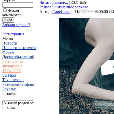
Читать дальше...
| 3021 байт
Разное
:
Жизненное зеркало
Чужой
Автор:
CaneCorso
в 11/09/2009 08:00:00
(
1
компьютер
Забыли пароль?
Регистрация
Меню
Новости
Новости читателей
Форум
Доска объявлений
Расписание
автобусов с
15.04.2026
SETIкет
Тех. помощь
Размещение афиш
Реклама
Разделы
Реклама