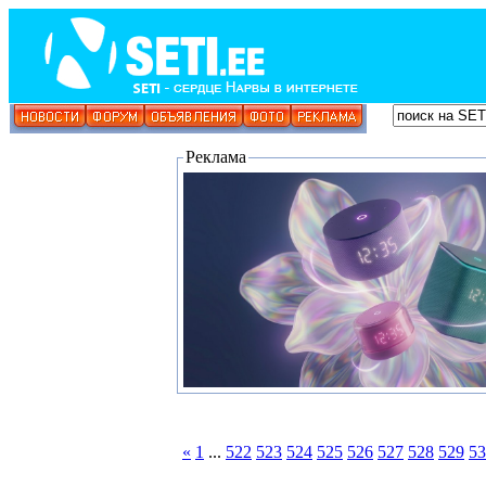
Реклама
«
1
...
522
523
524
525
526
527
528
529
53