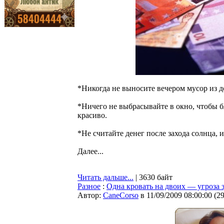
*Никогда не выносите вечером мусор из д
*Ничего не выбрасывайте в окно, чтобы б
красиво.
*Не считайте денег после захода солнца, и
Далее...
Читать дальше...
| 3630 байт
Разное
:
Одна кровать на двоих — угроза 
Автор:
CaneCorso
в 11/09/2009 08:00:00
(
2