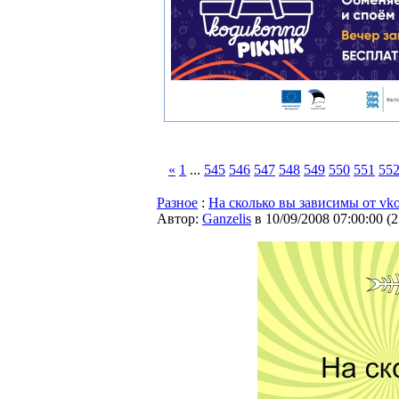
«
1
...
545
546
547
548
549
550
551
55
Разное
:
На сколько вы зависимы от vko
Автор:
Ganzelis
в 10/09/2008 07:00:00
(
2