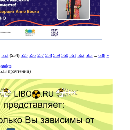
2
553
(554)
555
556
557
558
559
560
561
562
563
...
638
»
ntakte
533 прочтений
)