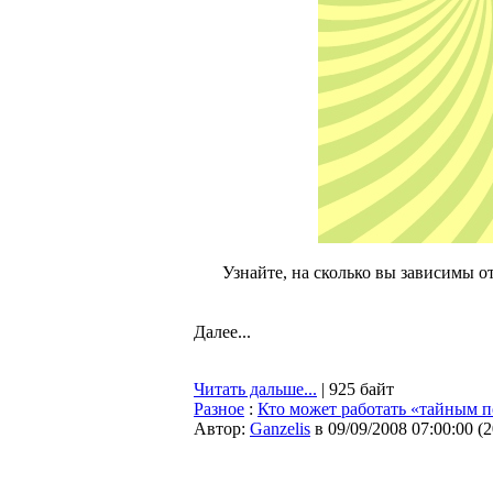
Узнайте, на сколько вы зависимы о
Далее...
Читать дальше...
| 925 байт
Разное
:
Кто может работать «тайным 
Автор:
Ganzelis
в 09/09/2008 07:00:00
(
2