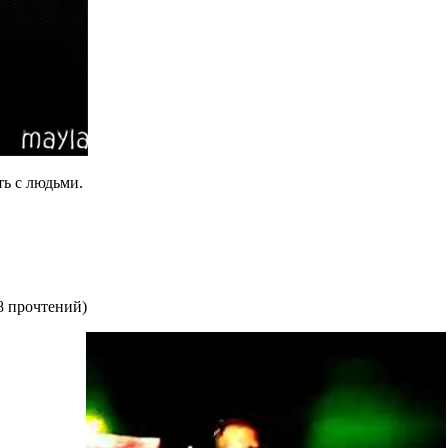
ть с людьми.
8 прочтений
)