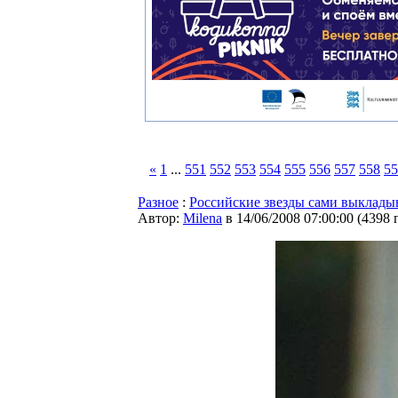
«
1
...
551
552
553
554
555
556
557
558
55
Разное
:
Российские звезды сами выкладыв
Автор:
Milena
в 14/06/2008 07:00:00
(
4398 