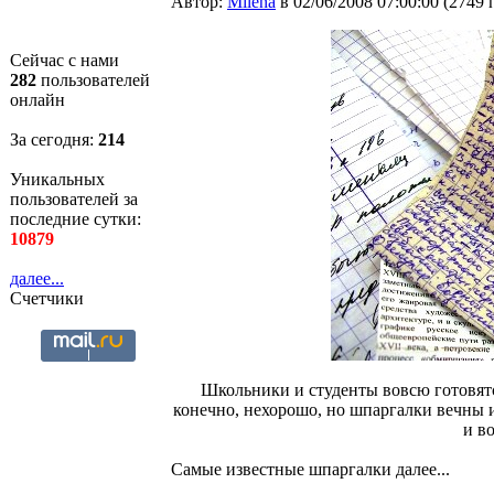
Автор:
Milena
в 02/06/2008 07:00:00
(
2749 
Сейчас с нами
282
пользователей
онлайн
За сегодня:
214
Уникальных
пользователей за
последние сутки:
10879
далее...
Счетчики
Школьники и студенты вовсю готовятся
конечно, нехорошо, но шпаргалки вечны 
и в
Самые известные шпаргалки далее...