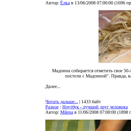
Автор:
Ёлка
в 13/06/2008 07:00:00
(
1696 п
Мадонна собирается отметить свое 50
постели с Мадонной". Правда, ка
Далее...
Читать дальше...
| 1433 байт
Разное
:
Ноутбук - лучший друг человека
Автор:
Milena
в 11/06/2008 07:00:00
(
1898 