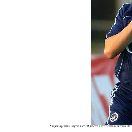
Андрей Аршавин - футболист..."В детстве я хотел стать водителем. Когд