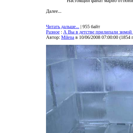
Настоящий фанат марио оттюни
Далее...
Читать дальше...
| 955 байт
Разное
:
А Вы в детстве прилипали зимой 
Автор:
Milena
в 10/06/2008 07:00:00
(
1854 