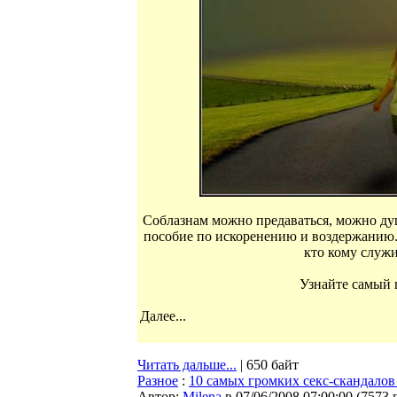
Соблазнам можно предаваться, можно душ
пособие по искоренению и воздержанию. 
кто кому служи
Узнайте самый г
Далее...
Читать дальше...
| 650 байт
Разное
:
10 самых громких секс-скандалов
Автор:
Milena
в 07/06/2008 07:00:00
(
7573 