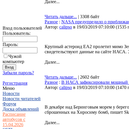
Далее...
Читать дальше...
| 3308 байт
Разное
:
NASA предупредило о приближаю
Автор:
calipso
в 19/03/2019 07:10:00
(
1535 
Вход пользователей
Пользователь:
Пароль:
Крупный астероид EA2 пролетит мимо Зем
свидетельствуют данные на сайте НАСА. Э
Чужой
компьютер
Далее...
Забыли пароль?
Читать дальше...
| 2602 байт
Разное
:
В НАСА зафиксировали мощный в
Регистрация
Автор:
calipso
в 19/03/2019 07:10:00
(
1470 
Меню
Новости
Новости читателей
Форум
В декабре над Беринговым морем у берег
Доска объявлений
сброшенных на Хиросиму бомб, пишет Sk
Расписание
автобусов с
Далее...
15.04.2026