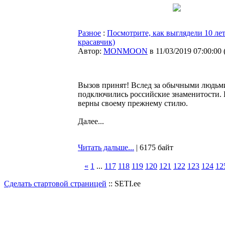
Разное
:
Посмотрите, как выглядели 10 ле
красавчик)
Автор:
MONMOON
в 11/03/2019 07:00:00
Вызов принят! Вслед за обычными людьми
подключились российские знаменитости. 
верны своему прежнему стилю.
Далее...
Читать дальше...
| 6175 байт
«
1
...
117
118
119
120
121
122
123
124
12
Сделать стартовой страницей
:: SETI.ee