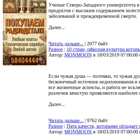
Ученые Северо-Западного университета в
продуктов с высоким содержанием холест
заболеваний и преждевременной смерти.
Далее...
Читать дальше...
| 2077 байт
Разное
:
10 стран, офисная культура кото
Автор:
MONMOON
в 18/03/2019 07:00:00
Если чужая душа — потемки, то чужая ду
бесконечный источник недопонимания и к
все жизненные аспекты, и работа не искл
различия зачастую проявляются наиболее 
Далее...
Читать дальше...
| 9762 байт
Разное
:
Пять качеств, которыми обладае
Автор:
MONMOON
в 18/03/2019 07:00:00