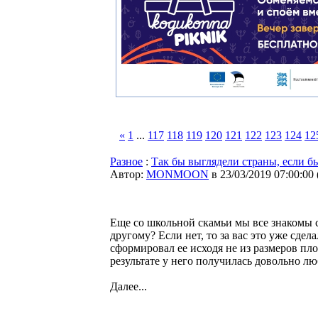
«
1
...
117
118
119
120
121
122
123
124
12
Разное
:
Так бы выглядели страны, если б
Автор:
MONMOON
в 23/03/2019 07:00:00
Еще со школьной скамьи мы все знакомы с
другому? Если нет, то за вас это уже сдел
сформировал ее исходя не из размеров пл
результате у него получилась довольно л
Далее...