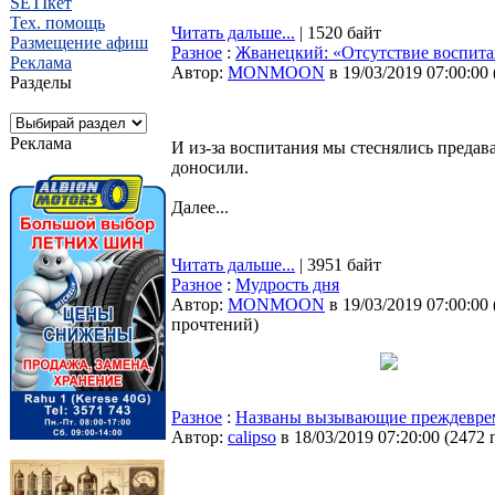
SETIкет
Тех. помощь
Читать дальше...
| 1520 байт
Размещение афиш
Разное
:
Жванецкий: «Отсутствие воспита
Реклама
Автор:
MONMOON
в 19/03/2019 07:00:00
Разделы
Реклама
И из-за воспитания мы стеснялись предава
доносили.
Далее...
Читать дальше...
| 3951 байт
Разное
:
Мудрость дня
Автор:
MONMOON
в 19/03/2019 07:00:00
прочтений
)
Разное
:
Названы вызывающие преждевре
Автор:
calipso
в 18/03/2019 07:20:00
(
2472 