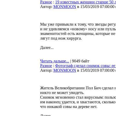
Разное
:
19 известных женщин старше 50 л
Автор:
MONMOON
в 15/03/2019 07:00:00
Мы уже привыкли к тому, что звезды регу
и не удивляемся «новому» носу или пухл
знаменитостей есть женщины, которые не б
лягут под нож хирурга.
Далее...
Читать дальше...
| 9049 байт
Разное
:
Фотограф сделал снимок совы: ее
Автор:
MONMOON
в 15/03/2019 07:00:00
Житель Великобритании Пол Бич сделал не
никто не может увидеть.
Снимок мгновенно стал вирусным: пользов
им наконец удается, и хвастаются, сколько
что никакой совы на дереве нет.
Далее...