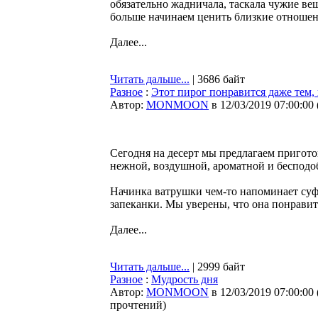
обязательно жадничала, таскала чужие ве
больше начинаем ценить близкие отношени
Далее...
Читать дальше...
| 3686 байт
Разное
:
Этот пирог понравится даже тем, 
Автор:
MONMOON
в 12/03/2019 07:00:00
Сегодня на десерт мы предлагаем пригото
нежной, воздушной, ароматной и бесподо
Начинка ватрушки чем-то напоминает суфл
запеканки. Мы уверены, что она понравитс
Далее...
Читать дальше...
| 2999 байт
Разное
:
Мудрость дня
Автор:
MONMOON
в 12/03/2019 07:00:00
прочтений
)