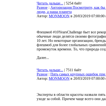
Читать дальше...
| 5254 байт
Разное
:
Авторизация Посмотрите, как бы в
люди, а наша планета
Автор:
MONMOON
в 20/03/2019 07:00:00
Флешмоб #10YearsChallenge бьет все реко
обычные люди делятся своими фотографиям
10 лет. Но некоторые организации, бренд
флешмоб для более глобальных сравнений,
промежуток времени. То, что природа созд
Далее...
Читать дальше...
| 7511 байт
Разное
:
Пять самых крупных ошибок при 
Автор:
MONMOON
в 20/03/2019 07:00:00
Эксперты в области красоты назвали пя
уходе за собой. Причем чаще всего они да