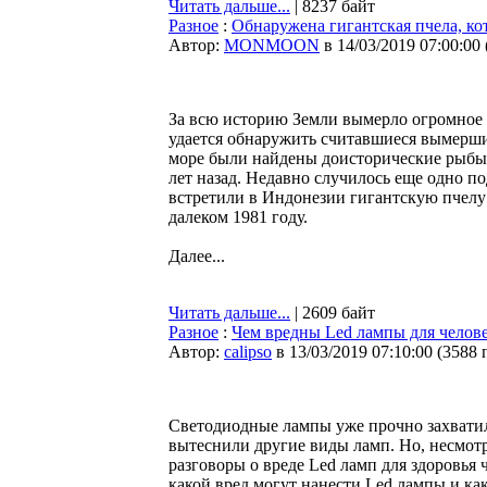
Читать дальше...
| 8237 байт
Разное
:
Обнаружена гигантская пчела, к
Автор:
MONMOON
в 14/03/2019 07:00:00
За всю историю Земли вымерло огромное 
удается обнаружить считавшиеся вымершим
море были найдены доисторические рыбы
лет назад. Недавно случилось еще одно 
встретили в Индонезии гигантскую пчелу 
далеком 1981 году.
Далее...
Читать дальше...
| 2609 байт
Разное
:
Чем вредны Led лампы для челов
Автор:
calipso
в 13/03/2019 07:10:00
(
3588 
Светодиодные лампы уже прочно захвати
вытеснили другие виды ламп. Но, несмотр
разговоры о вреде Led ламп для здоровья ч
какой вред могут нанести Led лампы и ка