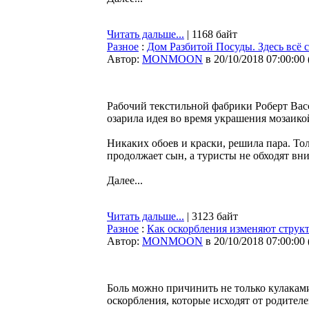
Читать дальше...
| 1168 байт
Разное
:
Дом Разбитой Посуды. Здесь всё с
Автор:
MONMOON
в 20/10/2018 07:00:00
Рабочий текстильной фабрики Роберт Васс
озарила идея во время украшения мозаик
Никаких обоев и краски, решила пара. Тол
продолжает сын, а туристы не обходят вн
Далее...
Читать дальше...
| 3123 байт
Разное
:
Как оскорбления изменяют структ
Автор:
MONMOON
в 20/10/2018 07:00:00
Боль можно причинить не только кулаками
оскорбления, которые исходят от родител