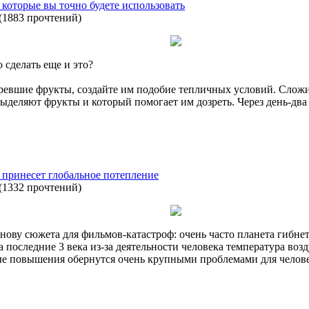
 которые вы точно будете использовать
(
1883 прочтений
)
 сделать еще и это?
ревшие фрукты, создайте им подобие тепличных условий. Сложи
выделяют фрукты и который помогает им дозреть. Через день-два
 принесет глобальное потепление
(
1332 прочтений
)
снову сюжета для фильмов-катастроф: очень часто планета гибнет
а последние 3 века из-за деятельности человека температура воз
ные повышения обернутся очень крупными проблемами для челове