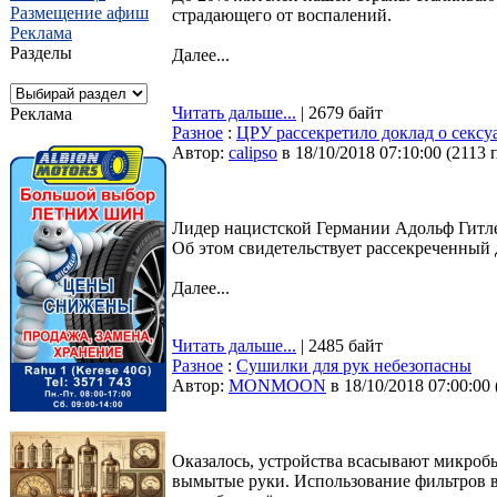
Размещение афиш
страдающего от воспалений.
Реклама
Разделы
Далее...
Читать дальше...
| 2679 байт
Реклама
Разное
:
ЦРУ рассекретило доклад о сексу
Автор:
calipso
в 18/10/2018 07:10:00
(
2113 
Лидер нацистской Германии Адольф Гитле
Об этом свидетельствует рассекреченный
Далее...
Читать дальше...
| 2485 байт
Разное
:
Сушилки для рук небезопасны
Автор:
MONMOON
в 18/10/2018 07:00:00
Оказалось, устройства всасывают микробы
вымытые руки. Использование фильтров 