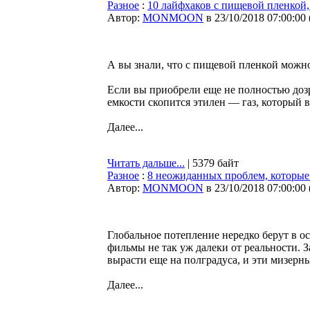
Разное
:
10 лайфхаков с пищевой пленкой,
Автор:
MONMOON
в 23/10/2018 07:00:00
А вы знали, что с пищевой пленкой можно
Если вы приобрели еще не полностью доз
емкости скопится этилен — газ, который 
Далее...
Читать дальше...
| 5379 байт
Разное
:
8 неожиданных проблем, которые
Автор:
MONMOON
в 23/10/2018 07:00:00
Глобальное потепление нередко берут в о
фильмы не так уж далеки от реальности. З
вырасти еще на полградуса, и эти мизер
Далее...