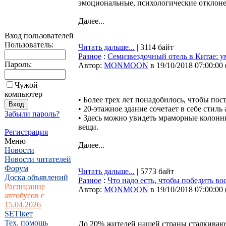
эмоциональные, психологические отклоне
Далее...
Вход пользователей
Пользователь:
Читать дальше...
| 3114 байт
Разное
:
Семизвездочный отель в Китае: у
Пароль:
Автор:
MONMOON
в 19/10/2018 07:00:00
Чужой
компьютер
• Более трех лет понадобилось, чтобы пос
• 20-этажное здание сочетает в себе стиль
Забыли пароль?
• Здесь можно увидеть мраморные колонн
вещи.
Регистрация
Меню
Далее...
Новости
Новости читателей
Форум
Читать дальше...
| 5773 байт
Доска объявлений
Разное
:
Что надо есть, чтобы победить во
Расписание
Автор:
MONMOON
в 19/10/2018 07:00:00
автобусов с
15.04.2026
SETIкет
Тех. помощь
До 20% жителей нашей страны сталкиваютс