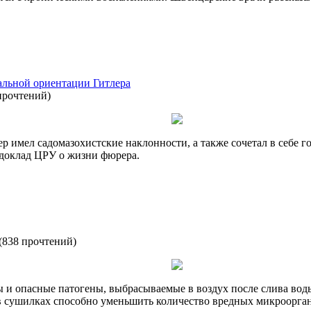
альной ориентации Гитлера
прочтений
)
р имел садомазохистские наклонности, а также сочетал в себе 
 доклад ЦРУ о жизни фюрера.
(
838 прочтений
)
 и опасные патогены, выбрасываемые в воздух после слива воды
в сушилках способно уменьшить количество вредных микроорга