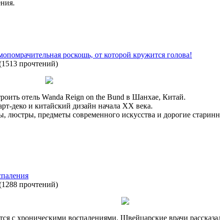
ния.
мопомрачительная роскошь, от которой кружится голова!
(
1513 прочтений
)
троить отель Wanda Reign on the Bund в Шанхае, Китай.
 арт-деко и китайский дизайн начала ХХ века.
ы, люстры, предметы современного искусства и дорогие старин
спаления
(
1288 прочтений
)
я с хроническими воспалениями. Швейцарские врачи рассказали