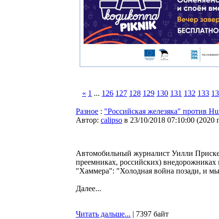
«
1
...
126
127
128
129
130
131
132
133
13
Разное
:
"Российская железяка" против Hu
Автор:
calipso
в 23/10/2018 07:10:00
(
2020 
Автомобильный журналист Уилли Приске и
преемниках, российских) внедорожниках 
"Хаммера": "Холодная война позади, и мы
Далее...
Читать дальше...
| 7397 байт