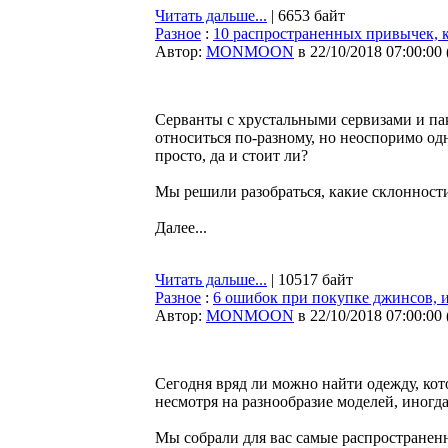
Читать дальше...
| 6653 байт
Разное
:
10 распространенных привычек, 
Автор:
MONMOON
в 22/10/2018 07:00:00
Серванты с хрустальными сервизами и пак
относиться по-разному, но неоспоримо од
просто, да и стоит ли?
Мы решили разобраться, какие склонност
Далее...
Читать дальше...
| 10517 байт
Разное
:
6 ошибок при покупке джинсов, из
Автор:
MONMOON
в 22/10/2018 07:00:00
Сегодня вряд ли можно найти одежду, кот
несмотря на разнообразие моделей, иногда
Мы собрали для вас самые распространен