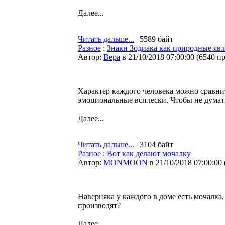
Далее...
Читать дальше...
| 5589 байт
Разное
:
Знаки Зодиака как природные явле
Автор:
Bepa
в 21/10/2018 07:00:00
(
6540 п
Характер каждого человека можно сравнит
эмоциональные всплески. Чтобы не думать
Далее...
Читать дальше...
| 3104 байт
Разное
:
Вот как делают мочалку
Автор:
MONMOON
в 21/10/2018 07:00:00
Наверняка у каждого в доме есть мочалка,
производят?
Далее...