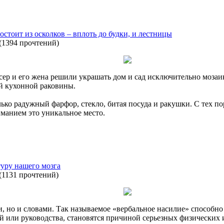
остоит из осколков – вплоть до будки, и лестницы
(
1394 прочтений
)
ер и его жена решили украшать дом и сад исключительно мозаико
ой кухонной раковины.
ько радужный фарфор, стекло, битая посуда и ракушки. С тех по
иманием это уникальное место.
уру нашего мозга
(
1131 прочтений
)
, но и словами. Так называемое «вербальное насилие» способно
ей или руководства, становятся причиной серьезных физических